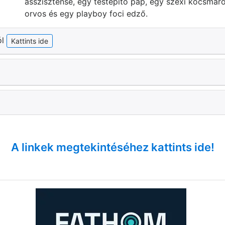
asszisztense, egy testépítő pap, egy szexi kocsmáros
orvos és egy playboy foci edző.
ól
Kattints ide
A linkek megtekintéséhez kattints ide!