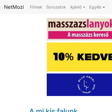
NetMozi
Filmek
Sorozatok
Ajánló
Egyéb
A mi kis falunk