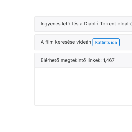
Ingyenes letöltés a Diabló Torrent oldalr
A film keresése videán
Kattints ide
Elérhető megtekintő linkek: 1,467