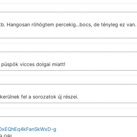
.stb. Hangosan röhögtem percekig...bocs, de tényleg ez van.
Az 5.évad 7.rész kifejezetten tetszett, a püspök vicces dolgai miatt!
erülnek fel a sorozatok új részei.
NiOxEQhEq4kFanSkWxD-g
9 GB!