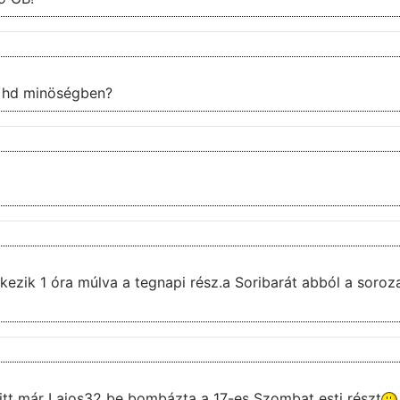
ek hd minöségben?
rkezik 1 óra múlva a tegnapi rész.a Soribarát abból a soroza
 itt már Lajos32 be bombázta a 17-es Szombat esti részt