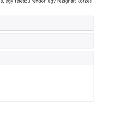
, egy féleszű rendőr, egy rezignált körzeti