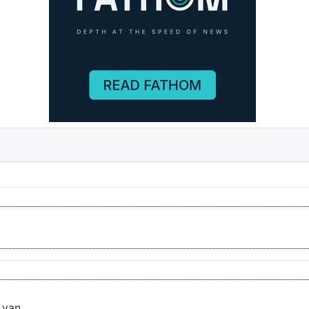
 van...