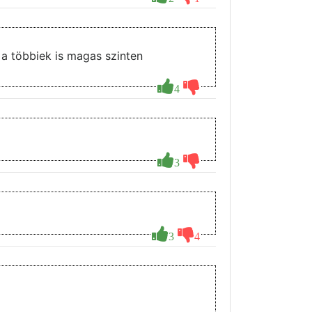
 a többiek is magas szinten
4
3
3
4