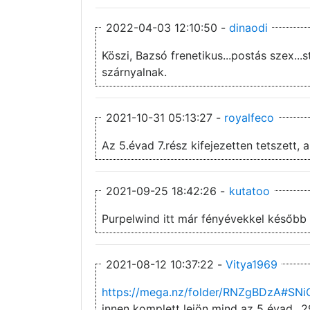
2022-04-03 12:10:50 -
dinaodi
Köszi, Bazsó frenetikus...postás szex..
szárnyalnak.
2021-10-31 05:13:27 -
royalfeco
2021-09-25 18:42:26 -
kutatoo
Purpelwind itt már fényévekkel később k
2021-08-12 10:37:22 -
Vitya1969
https://mega.nz/folder/RNZgBDzA#S
innen komplett lejön mind az 5 évad...2