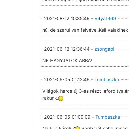
2021-08-12 10:35:49 -
Vitya1969
hú, de szarul van felvéve..Kell valakin
2021-06-13 12:36:44 -
zsongabi
NE HAGYJÁTOK ABBA!
2021-06-05 01:12:49 -
Tumbaszka
Világok harca új 3-as részt leforditva.é
rakunk.
2021-06-05 01:09:09 -
Tumbaszka
Na ki a károly?
Soribarát sehol nincs