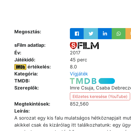
Megosztás:
sFilm adatlap:
Év:
2017
Játékidő:
45 perc
értékelés:
8.0
Kategória:
Vígjáték
TMDB:
Szereplők:
Imre Csuja, Csaba Debrecz
Előzetes keresése (YouTube)
Megtekintések:
852,560
Leírás:
A sorozat egy kis falu mulatságos hétköznapjait mut
akikkel csak és kizárólag itt találkozhatunk: egy ü