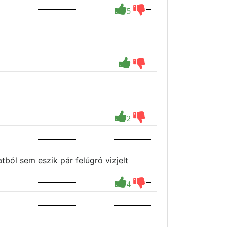
5
2
tból sem eszik pár felúgró vizjelt
4