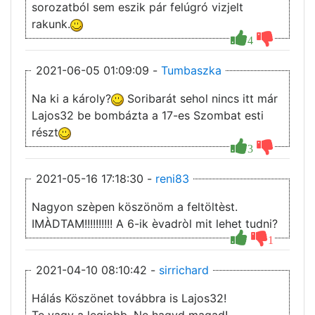
sorozatból sem eszik pár felúgró vizjelt
rakunk.
4
2021-06-05 01:09:09 -
Tumbaszka
Na ki a károly?
Soribarát sehol nincs itt már
Lajos32 be bombázta a 17-es Szombat esti
részt
3
2021-05-16 17:18:30 -
reni83
Nagyon szèpen köszönöm a feltöltèst.
IMÀDTAM!!!!!!!!!! A 6-ik èvadròl mit lehet tudni?
1
2021-04-10 08:10:42 -
sirrichard
Hálás Köszönet továbbra is Lajos32!