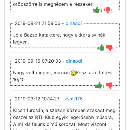
ötödszörre is megnézem a részeket!
4
1
2019-09-21 21:59:06 -
dinaodi
Jó a Bazsó kataktere, hogy ekkora svihák
legyen.
2019-09-15 07:20:33 -
dinaodi
Nagy volt megint, maxxxx
Köszi a feltöltést
10/10
1
2019-03-12 10:14:27 -
zsolt176
Kicsit furcsán, a szezon közepén szakadt meg
ősszel az RTL Klub egyik legerősebb műsora,
A mi kis falunk című sorozat. Most viszont