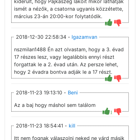
kiderült, hogy Pajkaszeg lakóit mikor láthatják
ismét a nézők, a csatorna ugyanis közzétette,
március 23-án 20:00-kor folytatódik.
2018-12-30 22:58:34 -
Igazamvan
nszmilan1488 Én azt olvastam, hogy a 3. évad
17 részes lesz, vagy legalábbis ennyi részt
forgattak le a 2. évad után. Az persze lehet,
hogy 2 évadra bontva adják le a 17 részt.
2018-11-23 19:13:10 -
Beni
Az a baj hogy máshol sem találom
1
2018-11-23 18:54:41 -
kill
Itt nem fognak válaszolni neked ne várd másik