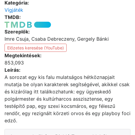
Kategória:
Vígjáték
TMDB:
Szereplők:
Imre Csuja, Csaba Debreczeny, Gergely Bánki
Előzetes keresése (YouTube)
Megtekintések:
853,093
Leírás:
A sorozat egy kis falu mulatságos hétköznapjait
mutatja be olyan karakterek segítségével, akikkel csak
és kizárólag itt találkozhatunk: egy ügyeskedő
polgármester és kultúrharcos asszisztense, egy
testépítő pap, egy szexi kocsmáros, egy féleszű
rendőr, egy rezignált körzeti orvos és egy playboy foci
edző.