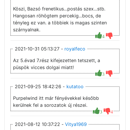
Köszi, Bazsó frenetikus...postás szex...stb.
Hangosan röhögtem percekig...bocs, de
tényleg ez van. a többiek is magas szinten
szárnyalnak.
4
2021-10-31 05:13:27 -
royalfeco
Az 5.évad 7.rész kifejezetten tetszett, a
püspök vicces dolgai miatt!
3
2021-09-25 18:42:26 -
kutatoo
Purpelwind itt már fényévekkel később
kerülnek fel a sorozatok új részei.
3
4
2021-08-12 10:37:22 -
Vitya1969