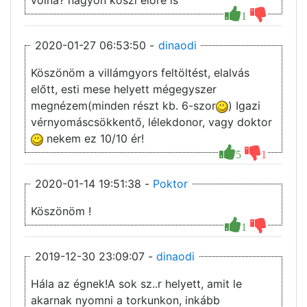
volna? nagyon kõszi elöre is
1
2020-01-27 06:53:50 -
dinaodi
Köszönöm a villámgyors feltöltést, elalvás
előtt, esti mese helyett mégegyszer
megnézem(minden részt kb. 6-szor
) Igazi
vérnyomáscsökkentő, lélekdonor, vagy doktor
nekem ez 10/10 ér!
5
1
2020-01-14 19:51:38 -
Poktor
Köszönöm !
1
2019-12-30 23:09:07 -
dinaodi
Hála az égnek!A sok sz..r helyett, amit le
akarnak nyomni a torkunkon, inkább