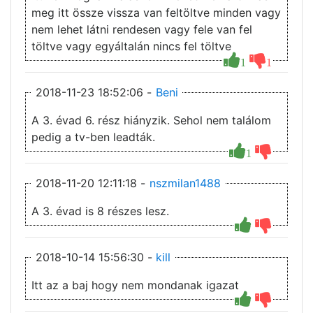
meg itt össze vissza van feltöltve minden vagy
nem lehet látni rendesen vagy fele van fel
töltve vagy egyáltalán nincs fel töltve
1
1
2018-11-23 18:52:06 -
Beni
A 3. évad 6. rész hiányzik. Sehol nem találom
pedig a tv-ben leadták.
1
2018-11-20 12:11:18 -
nszmilan1488
A 3. évad is 8 részes lesz.
2018-10-14 15:56:30 -
kill
Itt az a baj hogy nem mondanak igazat