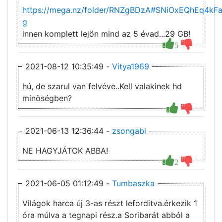
https://mega.nz/folder/RNZgBDzA#SNiOxEQhEq4k
g
innen komplett lejön mind az 5 évad...29 GB!
5
2021-08-12 10:35:49 -
Vitya1969
hú, de szarul van felvéve..Kell valakinek hd
minöségben?
2021-06-13 12:36:44 -
zsongabi
NE HAGYJÁTOK ABBA!
2
2021-06-05 01:12:49 -
Tumbaszka
Világok harca új 3-as részt leforditva.érkezik 1
óra múlva a tegnapi rész.a Soribarát abból a