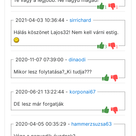
Te vagy a legjobb. Ne hagyd magad!
1
1
2021-04-03 10:36:44 -
sirrichard
Hálás köszönet Lajos32! Nem kell várni estig.
3
1
2020-11-07 07:39:00 -
dinaodi
Mikor lesz folytatása?,,Ki tudja???
2020-06-21 13:22:44 -
korponai67
DE lesz már forgatják
2020-04-05 00:35:29 -
hammerzsuzsa63