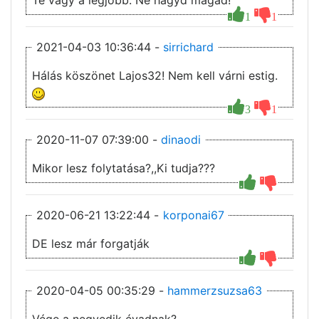
Te vagy a legjobb. Ne hagyd magad!
1
1
2021-04-03 10:36:44 -
sirrichard
Hálás köszönet Lajos32! Nem kell várni estig.
3
1
2020-11-07 07:39:00 -
dinaodi
Mikor lesz folytatása?,,Ki tudja???
2020-06-21 13:22:44 -
korponai67
DE lesz már forgatják
2020-04-05 00:35:29 -
hammerzsuzsa63