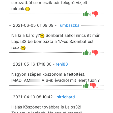
sorozatból sem eszik pár felúgró vizjelt
rakunk.
4
2021-06-05 01:09:09 -
Tumbaszka
Na ki a károly?
Soribarát sehol nincs itt már
Lajos32 be bombázta a 17-es Szombat esti
részt
3
2021-05-16 17:18:30 -
reni83
Nagyon szèpen köszönöm a feltöltèst.
IMÀDTAM!!!!!!!!!! A 6-ik èvadròl mit lehet tudni?
1
2021-04-10 08:10:42 -
sirrichard
Hálás Köszönet továbbra is Lajos32!