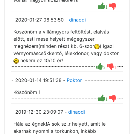
volna? nagyon kõszi elöre is
1
2020-01-27 06:53:50 -
dinaodi
Köszönöm a villámgyors feltöltést, elalvás
előtt, esti mese helyett mégegyszer
megnézem(minden részt kb. 6-szor
) Igazi
vérnyomáscsökkentő, lélekdonor, vagy doktor
nekem ez 10/10 ér!
5
1
2020-01-14 19:51:38 -
Poktor
Köszönöm !
1
2019-12-30 23:09:07 -
dinaodi
Hála az égnek!A sok sz..r helyett, amit le
akarnak nyomni a torkunkon, inkább