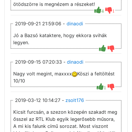
ötödszörre is megnézem a részeket!
4
1
2019-09-21 21:59:06 -
dinaodi
Jó a Bazsó kataktere, hogy ekkora svihák
legyen.
2019-09-15 07:20:33 -
dinaodi
Nagy volt megint, maxxxx
Köszi a feltöltést
10/10
1
2019-03-12 10:14:27 -
zsolt176
Kicsit furcsán, a szezon közepén szakadt meg
ősszel az RTL Klub egyik legerősebb műsora,
A mi kis falunk című sorozat. Most viszont