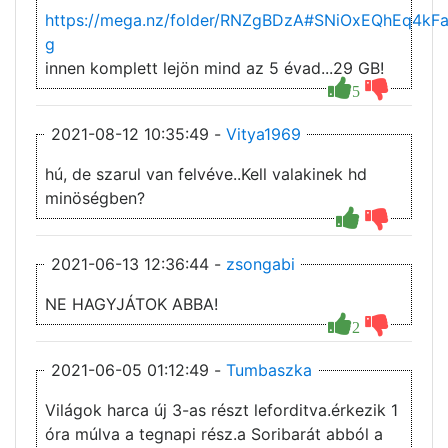
https://mega.nz/folder/RNZgBDzA#SNiOxEQhEq4k
g
innen komplett lejön mind az 5 évad...29 GB!
5
2021-08-12 10:35:49 -
Vitya1969
hú, de szarul van felvéve..Kell valakinek hd
minöségben?
2021-06-13 12:36:44 -
zsongabi
NE HAGYJÁTOK ABBA!
2
2021-06-05 01:12:49 -
Tumbaszka
Világok harca új 3-as részt leforditva.érkezik 1
óra múlva a tegnapi rész.a Soribarát abból a