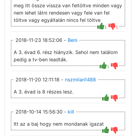
meg itt össze vissza van feltöltve minden vagy
nem lehet látni rendesen vagy fele van fel
töltve vagy egyáltalán nincs fel töltve
1
1
2018-11-23 18:52:06 -
Beni
A 3. évad 6. rész hiányzik. Sehol nem találom
pedig a tv-ben leadták.
1
2018-11-20 12:11:18 -
nszmilan1488
A 3. évad is 8 részes lesz.
2018-10-14 15:56:30 -
kill
Itt az a baj hogy nem mondanak igazat