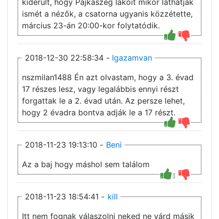
kiderült, hogy Pajkaszeg lakóit mikor láthatják
ismét a nézők, a csatorna ugyanis közzétette,
március 23-án 20:00-kor folytatódik.
2018-12-30 22:58:34 -
Igazamvan
nszmilan1488 Én azt olvastam, hogy a 3. évad
17 részes lesz, vagy legalábbis ennyi részt
forgattak le a 2. évad után. Az persze lehet,
hogy 2 évadra bontva adják le a 17 részt.
2018-11-23 19:13:10 -
Beni
Az a baj hogy máshol sem találom
1
2018-11-23 18:54:41 -
kill
Itt nem fognak válaszolni neked ne várd másik