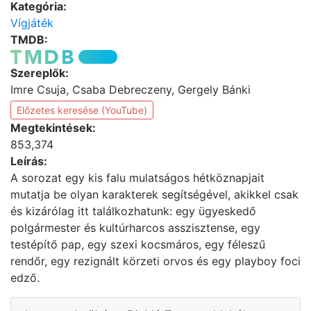
Kategória:
Vígjáték
TMDB:
Szereplők:
Imre Csuja, Csaba Debreczeny, Gergely Bánki
Előzetes keresése (YouTube)
Megtekintések:
853,374
Leírás:
A sorozat egy kis falu mulatságos hétköznapjait
mutatja be olyan karakterek segítségével, akikkel csak
és kizárólag itt találkozhatunk: egy ügyeskedő
polgármester és kultúrharcos asszisztense, egy
testépítő pap, egy szexi kocsmáros, egy féleszű
rendőr, egy rezignált körzeti orvos és egy playboy foci
edző.