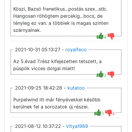
Köszi, Bazsó frenetikus...postás szex...stb.
Hangosan röhögtem percekig...bocs, de
tényleg ez van. a többiek is magas szinten
szárnyalnak.
4
2021-10-31 05:13:27 -
royalfeco
Az 5.évad 7.rész kifejezetten tetszett, a
püspök vicces dolgai miatt!
3
2021-09-25 18:42:26 -
kutatoo
Purpelwind itt már fényévekkel később
kerülnek fel a sorozatok új részei.
3
4
2021-08-12 10:37:22 -
Vitya1969