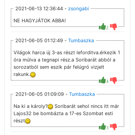
2021-06-13 12:36:44 -
zsongabi
NE HAGYJÁTOK ABBA!
2
2021-06-05 01:12:49 -
Tumbaszka
Világok harca új 3-as részt leforditva.érkezik 1
óra múlva a tegnapi rész.a Soribarát abból a
sorozatból sem eszik pár felúgró vizjelt
rakunk.
4
2021-06-05 01:09:09 -
Tumbaszka
Na ki a károly?
Soribarát sehol nincs itt már
Lajos32 be bombázta a 17-es Szombat esti
részt
3