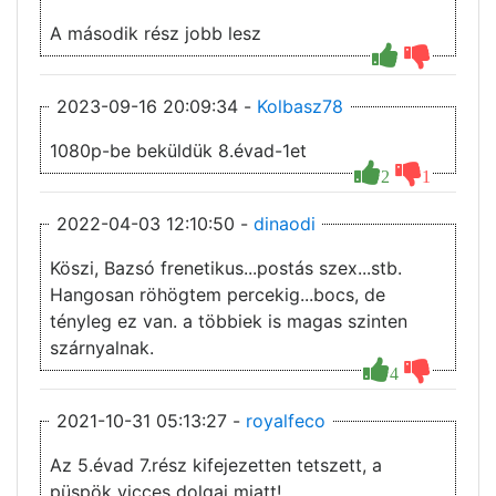
A második rész jobb lesz
2023-09-16 20:09:34 -
Kolbasz78
1080p-be beküldük 8.évad-1et
2
1
2022-04-03 12:10:50 -
dinaodi
Köszi, Bazsó frenetikus...postás szex...stb.
Hangosan röhögtem percekig...bocs, de
tényleg ez van. a többiek is magas szinten
szárnyalnak.
4
2021-10-31 05:13:27 -
royalfeco
Az 5.évad 7.rész kifejezetten tetszett, a
püspök vicces dolgai miatt!