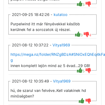
3
2021-09-25 18:42:26 -
kutatoo
Purpelwind itt már fényévekkel később
kerülnek fel a sorozatok új részei.
3
4
2021-08-12 10:37:22 -
Vitya1969
https://mega.nz/folder/RNZgBDzA#SNiOxEQhEq4k
g
innen komplett lejön mind az 5 évad...29 GB!
5
2021-08-12 10:35:49 -
Vitya1969
hú, de szarul van felvéve..Kell valakinek hd
minöségben?