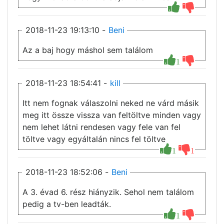
2018-11-23 19:13:10 -
Beni
Az a baj hogy máshol sem találom
1
2018-11-23 18:54:41 -
kill
Itt nem fognak válaszolni neked ne várd másik
meg itt össze vissza van feltöltve minden vagy
nem lehet látni rendesen vagy fele van fel
töltve vagy egyáltalán nincs fel töltve
1
1
2018-11-23 18:52:06 -
Beni
A 3. évad 6. rész hiányzik. Sehol nem találom
pedig a tv-ben leadták.
1