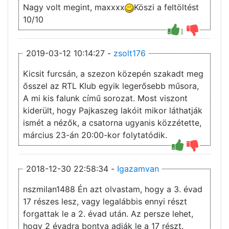
Nagy volt megint, maxxxx
Köszi a feltöltést
10/10
1
2019-03-12 10:14:27 -
zsolt176
Kicsit furcsán, a szezon közepén szakadt meg
ősszel az RTL Klub egyik legerősebb műsora,
A mi kis falunk című sorozat. Most viszont
kiderült, hogy Pajkaszeg lakóit mikor láthatják
ismét a nézők, a csatorna ugyanis közzétette,
március 23-án 20:00-kor folytatódik.
2018-12-30 22:58:34 -
Igazamvan
nszmilan1488 Én azt olvastam, hogy a 3. évad
17 részes lesz, vagy legalábbis ennyi részt
forgattak le a 2. évad után. Az persze lehet,
hogy 2 évadra bontva adják le a 17 részt.