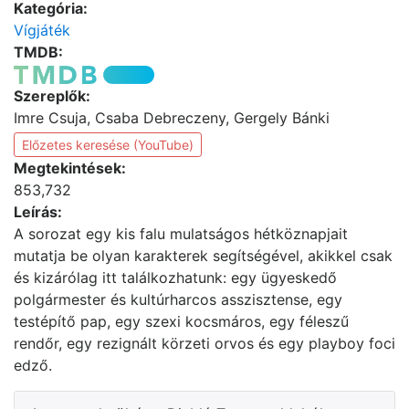
Kategória:
Vígjáték
TMDB:
Szereplők:
Imre Csuja, Csaba Debreczeny, Gergely Bánki
Előzetes keresése (YouTube)
Megtekintések:
853,732
Leírás:
A sorozat egy kis falu mulatságos hétköznapjait
mutatja be olyan karakterek segítségével, akikkel csak
és kizárólag itt találkozhatunk: egy ügyeskedő
polgármester és kultúrharcos asszisztense, egy
testépítő pap, egy szexi kocsmáros, egy féleszű
rendőr, egy rezignált körzeti orvos és egy playboy foci
edző.