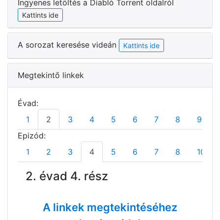
Ingyenes letöltés a Diabló Torrent oldalról
Kattints ide
A sorozat keresése videán
Kattints ide
Megtekintő linkek
Évad:
1
2
3
4
5
6
7
8
9
Epizód:
1
2
3
4
5
6
7
8
10
2. évad 4. rész
A linkek megtekintéséhez