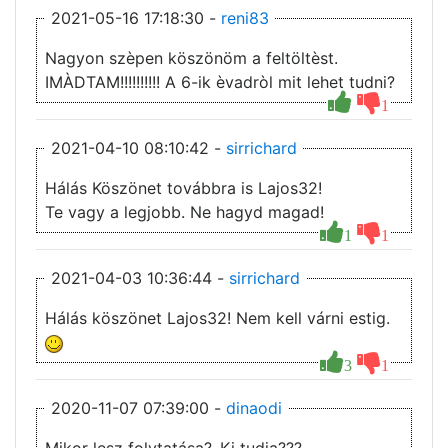
2021-05-16 17:18:30 -
reni83
Nagyon szèpen köszönöm a feltöltèst.
IMÀDTAM!!!!!!!!!! A 6-ik èvadròl mit lehet tudni?
1
2021-04-10 08:10:42 -
sirrichard
Hálás Köszönet továbbra is Lajos32!
Te vagy a legjobb. Ne hagyd magad!
1
1
2021-04-03 10:36:44 -
sirrichard
Hálás köszönet Lajos32! Nem kell várni estig.
3
1
2020-11-07 07:39:00 -
dinaodi