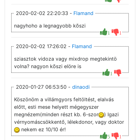
2020-02-02 22:20:33 -
Flamand
nagyhoho a legnagyobb kõszi
1
1
2020-02-02 17:26:02 -
Flamand
sziasztok vidoza vagy mixdrop megtekintö
volna? nagyon kõszi elöre is
1
2020-01-27 06:53:50 -
dinaodi
Köszönöm a villámgyors feltöltést, elalvás
előtt, esti mese helyett mégegyszer
megnézem(minden részt kb. 6-szor
) Igazi
vérnyomáscsökkentő, lélekdonor, vagy doktor
nekem ez 10/10 ér!
5
1