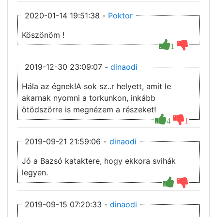
2020-01-14 19:51:38 -
Poktor
Köszönöm !
1
2019-12-30 23:09:07 -
dinaodi
Hála az égnek!A sok sz..r helyett, amit le
akarnak nyomni a torkunkon, inkább
ötödszörre is megnézem a részeket!
4
1
2019-09-21 21:59:06 -
dinaodi
Jó a Bazsó kataktere, hogy ekkora svihák
legyen.
2019-09-15 07:20:33 -
dinaodi