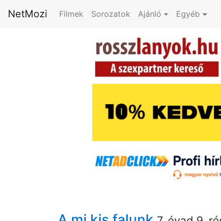
NetMozi
Filmek
Sorozatok
Ajánló
Egyéb
A mi kis falunk
7. évad 9. ré