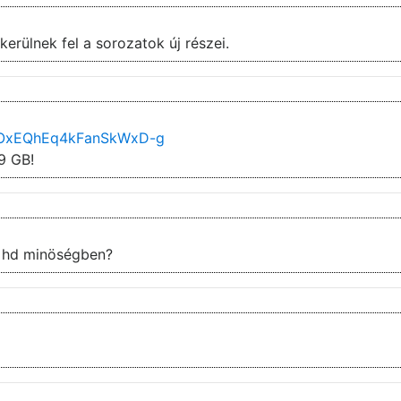
erülnek fel a sorozatok új részei.
NiOxEQhEq4kFanSkWxD-g
9 GB!
ek hd minöségben?