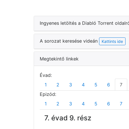
Ingyenes letöltés a Diabló Torrent oldalr
A sorozat keresése videán
Kattints ide
Megtekintő linkek
Évad:
1
2
3
4
5
6
7
Epizód:
1
2
3
4
5
6
7
7. évad 9. rész