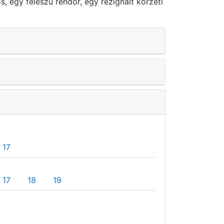
, egy féleszű rendőr, egy rezignált körzeti
17
17
18
19