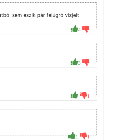
tból sem eszik pár felúgró vizjelt
4
3
1
1
1