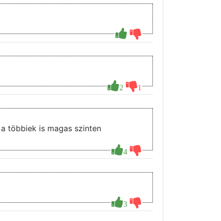
2
1
 a többiek is magas szinten
4
3