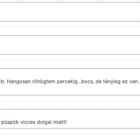
.stb. Hangosan röhögtem percekig...bocs, de tényleg ez van.
Az 5.évad 7.rész kifejezetten tetszett, a püspök vicces dolgai miatt!