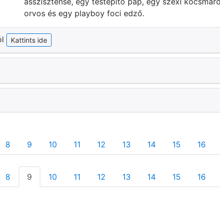
asszisztense, egy testépítő pap, egy szexi kocsmáros
orvos és egy playboy foci edző.
ól
Kattints ide
8
9
10
11
12
13
14
15
16
8
9
10
11
12
13
14
15
16