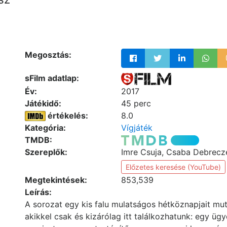
Megosztás:
sFilm adatlap:
Év:
2017
Játékidő:
45 perc
értékelés:
8.0
Kategória:
Vígjáték
TMDB:
Szereplők:
Imre Csuja, Csaba Debrecz
Előzetes keresése (YouTube)
Megtekintések:
853,539
Leírás:
A sorozat egy kis falu mulatságos hétköznapjait mut
akikkel csak és kizárólag itt találkozhatunk: egy ü