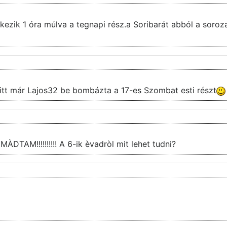
rkezik 1 óra múlva a tegnapi rész.a Soribarát abból a soroza
 itt már Lajos32 be bombázta a 17-es Szombat esti részt
ÀDTAM!!!!!!!!!! A 6-ik èvadròl mit lehet tudni?