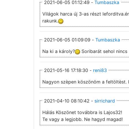
2021-06-05 01:12:49 -
Tumbaszka
Világok harca új 3-as részt leforditva.é
rakunk.
2021-06-05 01:09:09 -
Tumbaszka
Na ki a károly?
Soribarát sehol nincs
2021-05-16 17:18:30 -
reni83
Nagyon szèpen köszönöm a feltöltèst. IM
2021-04-10 08:10:42 -
sirrichard
Hálás Köszönet továbbra is Lajos32!
Te vagy a legjobb. Ne hagyd magad!