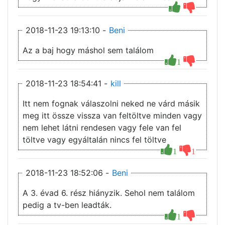
2018-11-23 19:13:10 -
Beni
Az a baj hogy máshol sem találom
1
2018-11-23 18:54:41 -
kill
Itt nem fognak válaszolni neked ne várd másik
meg itt össze vissza van feltöltve minden vagy
nem lehet látni rendesen vagy fele van fel
töltve vagy egyáltalán nincs fel töltve
1
1
2018-11-23 18:52:06 -
Beni
A 3. évad 6. rész hiányzik. Sehol nem találom
pedig a tv-ben leadták.
1