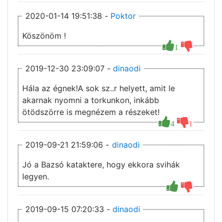
2020-01-14 19:51:38 -
Poktor
Köszönöm !
1
2019-12-30 23:09:07 -
dinaodi
Hála az égnek!A sok sz..r helyett, amit le
akarnak nyomni a torkunkon, inkább
ötödszörre is megnézem a részeket!
4
1
2019-09-21 21:59:06 -
dinaodi
Jó a Bazsó kataktere, hogy ekkora svihák
legyen.
2019-09-15 07:20:33 -
dinaodi