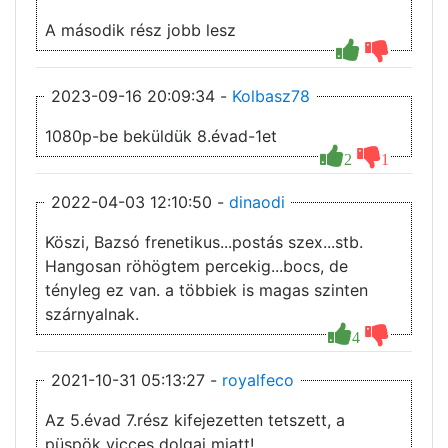
A második rész jobb lesz
2023-09-16 20:09:34 -
Kolbasz78
1080p-be beküldük 8.évad-1et
2
1
2022-04-03 12:10:50 -
dinaodi
Köszi, Bazsó frenetikus...postás szex...stb.
Hangosan röhögtem percekig...bocs, de
tényleg ez van. a többiek is magas szinten
szárnyalnak.
4
2021-10-31 05:13:27 -
royalfeco
Az 5.évad 7.rész kifejezetten tetszett, a
püspök vicces dolgai miatt!