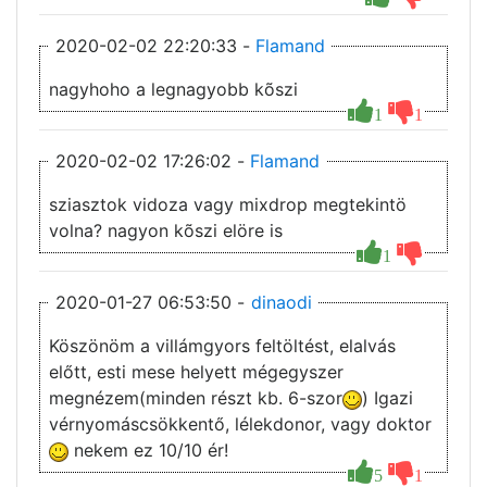
2020-02-02 22:20:33 -
Flamand
nagyhoho a legnagyobb kõszi
1
1
2020-02-02 17:26:02 -
Flamand
sziasztok vidoza vagy mixdrop megtekintö
volna? nagyon kõszi elöre is
1
2020-01-27 06:53:50 -
dinaodi
Köszönöm a villámgyors feltöltést, elalvás
előtt, esti mese helyett mégegyszer
megnézem(minden részt kb. 6-szor
) Igazi
vérnyomáscsökkentő, lélekdonor, vagy doktor
nekem ez 10/10 ér!
5
1