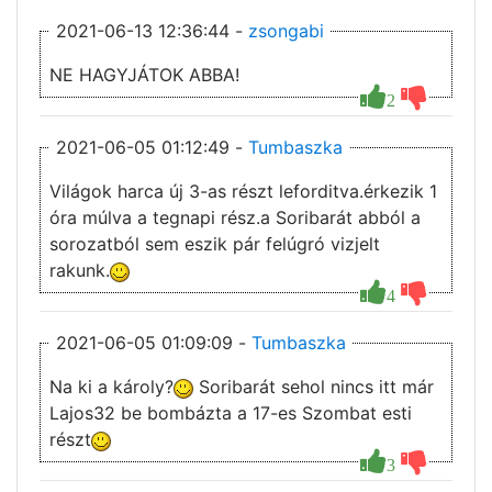
2021-06-13 12:36:44 -
zsongabi
NE HAGYJÁTOK ABBA!
2
2021-06-05 01:12:49 -
Tumbaszka
Világok harca új 3-as részt leforditva.érkezik 1
óra múlva a tegnapi rész.a Soribarát abból a
sorozatból sem eszik pár felúgró vizjelt
rakunk.
4
2021-06-05 01:09:09 -
Tumbaszka
Na ki a károly?
Soribarát sehol nincs itt már
Lajos32 be bombázta a 17-es Szombat esti
részt
3