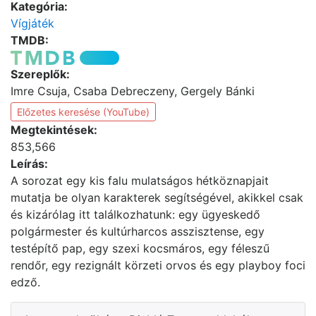
Kategória:
Vígjáték
TMDB:
Szereplők:
Imre Csuja, Csaba Debreczeny, Gergely Bánki
Előzetes keresése (YouTube)
Megtekintések:
853,566
Leírás:
A sorozat egy kis falu mulatságos hétköznapjait
mutatja be olyan karakterek segítségével, akikkel csak
és kizárólag itt találkozhatunk: egy ügyeskedő
polgármester és kultúrharcos asszisztense, egy
testépítő pap, egy szexi kocsmáros, egy féleszű
rendőr, egy rezignált körzeti orvos és egy playboy foci
edző.