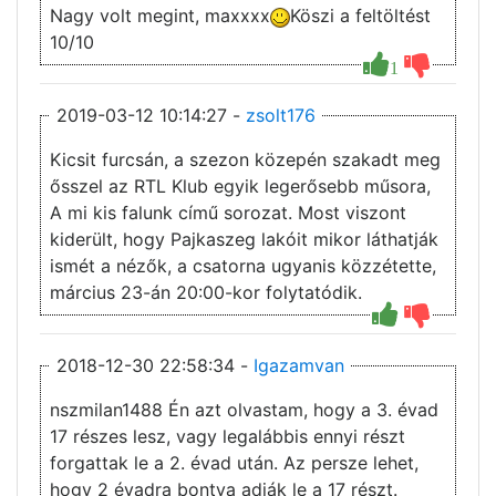
Nagy volt megint, maxxxx
Köszi a feltöltést
10/10
1
2019-03-12 10:14:27 -
zsolt176
Kicsit furcsán, a szezon közepén szakadt meg
ősszel az RTL Klub egyik legerősebb műsora,
A mi kis falunk című sorozat. Most viszont
kiderült, hogy Pajkaszeg lakóit mikor láthatják
ismét a nézők, a csatorna ugyanis közzétette,
március 23-án 20:00-kor folytatódik.
2018-12-30 22:58:34 -
Igazamvan
nszmilan1488 Én azt olvastam, hogy a 3. évad
17 részes lesz, vagy legalábbis ennyi részt
forgattak le a 2. évad után. Az persze lehet,
hogy 2 évadra bontva adják le a 17 részt.