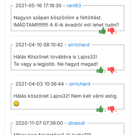
2021-05-16 17:18:30 -
reni83
Nagyon szèpen köszönöm a feltöltèst.
IMÀDTAM!!!!!!!!!! A 6-ik èvadròl mit lehet tudni?
1
2021-04-10 08:10:42 -
sirrichard
Hálás Köszönet továbbra is Lajos32!
Te vagy a legjobb. Ne hagyd magad!
1
1
2021-04-03 10:36:44 -
sirrichard
Hálás köszönet Lajos32! Nem kell várni estig.
3
1
2020-11-07 07:39:00 -
dinaodi