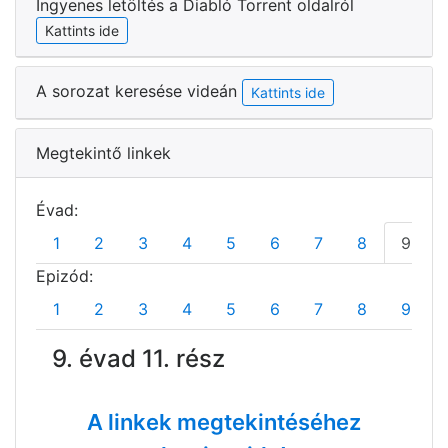
Ingyenes letöltés a Diabló Torrent oldalról
Kattints ide
A sorozat keresése videán
Kattints ide
Megtekintő linkek
Évad:
1
2
3
4
5
6
7
8
9
Epizód:
1
2
3
4
5
6
7
8
9
9. évad 11. rész
A linkek megtekintéséhez