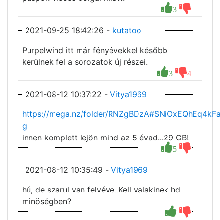
3
2021-09-25 18:42:26 -
kutatoo
Purpelwind itt már fényévekkel később
kerülnek fel a sorozatok új részei.
3
4
2021-08-12 10:37:22 -
Vitya1969
https://mega.nz/folder/RNZgBDzA#SNiOxEQhEq4k
g
innen komplett lejön mind az 5 évad...29 GB!
5
2021-08-12 10:35:49 -
Vitya1969
hú, de szarul van felvéve..Kell valakinek hd
minöségben?