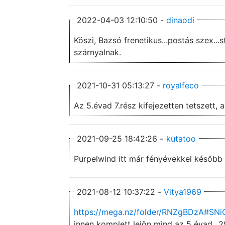
2022-04-03 12:10:50 -
dinaodi
Köszi, Bazsó frenetikus...postás szex..
szárnyalnak.
2021-10-31 05:13:27 -
royalfeco
2021-09-25 18:42:26 -
kutatoo
Purpelwind itt már fényévekkel később k
2021-08-12 10:37:22 -
Vitya1969
https://mega.nz/folder/RNZgBDzA#S
innen komplett lejön mind az 5 évad...2