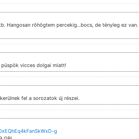
.stb. Hangosan röhögtem percekig...bocs, de tényleg ez van.
Az 5.évad 7.rész kifejezetten tetszett, a püspök vicces dolgai miatt!
erülnek fel a sorozatok új részei.
NiOxEQhEq4kFanSkWxD-g
9 GB!