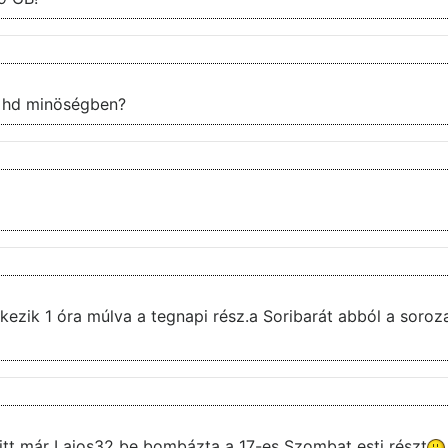
ek hd minöségben?
rkezik 1 óra múlva a tegnapi rész.a Soribarát abból a soroza
 itt már Lajos32 be bombázta a 17-es Szombat esti részt