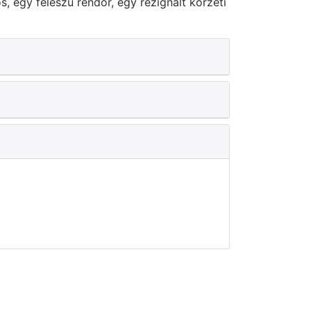
, egy féleszű rendőr, egy rezignált körzeti