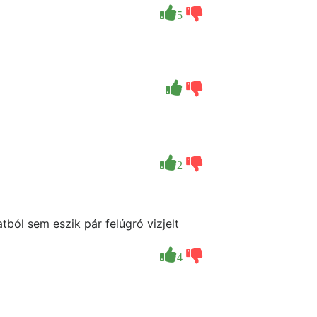
5
2
tból sem eszik pár felúgró vizjelt
4