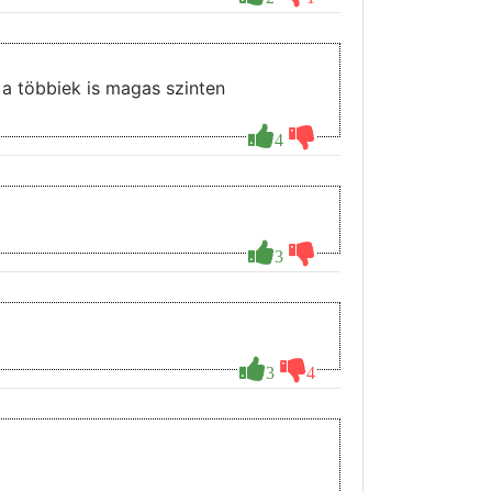
 a többiek is magas szinten
4
3
3
4