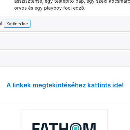
asszisztense, egy testépítő pap, egy szexi kocsmáros
orvos és egy playboy foci edző.
ól
Kattints ide
A linkek megtekintéséhez kattints ide!