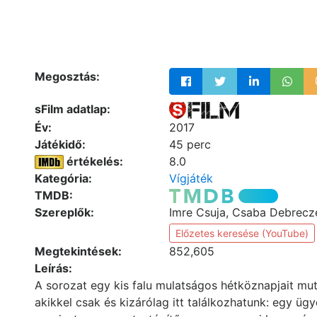
Megosztás:
sFilm adatlap:
Év:
2017
Játékidő:
45 perc
értékelés:
8.0
Kategória:
Vígjáték
TMDB:
Szereplők:
Imre Csuja, Csaba Debrecz
Előzetes keresése (YouTube)
Megtekintések:
852,605
Leírás:
A sorozat egy kis falu mulatságos hétköznapjait mut
akikkel csak és kizárólag itt találkozhatunk: egy ü