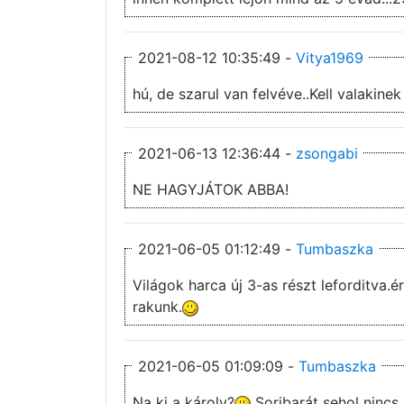
2021-08-12 10:35:49 -
Vitya1969
hú, de szarul van felvéve..Kell valakin
2021-06-13 12:36:44 -
zsongabi
NE HAGYJÁTOK ABBA!
2021-06-05 01:12:49 -
Tumbaszka
Világok harca új 3-as részt leforditva.é
rakunk.
2021-06-05 01:09:09 -
Tumbaszka
Na ki a károly?
Soribarát sehol nincs