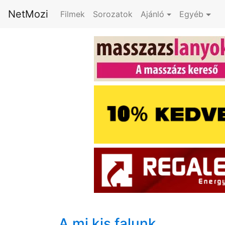
NetMozi
Filmek
Sorozatok
Ajánló
Egyéb
A mi kis falunk