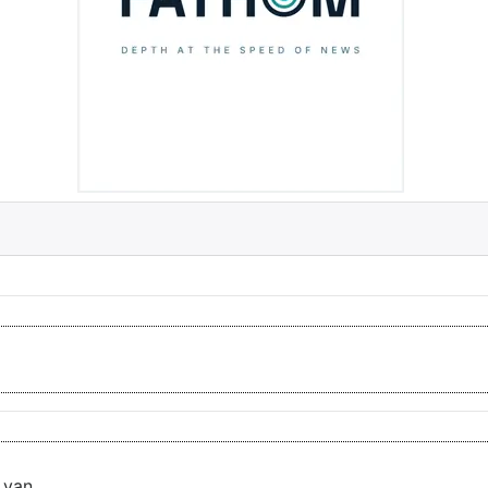
 van...