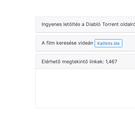
Ingyenes letöltés a Diabló Torrent oldalr
A film keresése videán
Kattints ide
Elérhető megtekintő linkek: 1,467