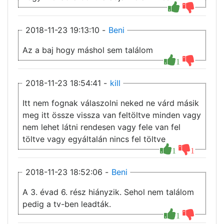
2018-11-23 19:13:10 -
Beni
Az a baj hogy máshol sem találom
1
2018-11-23 18:54:41 -
kill
Itt nem fognak válaszolni neked ne várd másik
meg itt össze vissza van feltöltve minden vagy
nem lehet látni rendesen vagy fele van fel
töltve vagy egyáltalán nincs fel töltve
1
1
2018-11-23 18:52:06 -
Beni
A 3. évad 6. rész hiányzik. Sehol nem találom
pedig a tv-ben leadták.
1