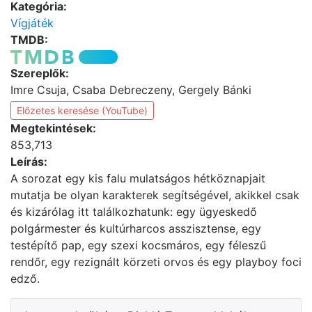
Kategória:
Vígjáték
TMDB:
Szereplők:
Imre Csuja, Csaba Debreczeny, Gergely Bánki
Előzetes keresése (YouTube)
Megtekintések:
853,713
Leírás:
A sorozat egy kis falu mulatságos hétköznapjait
mutatja be olyan karakterek segítségével, akikkel csak
és kizárólag itt találkozhatunk: egy ügyeskedő
polgármester és kultúrharcos asszisztense, egy
testépítő pap, egy szexi kocsmáros, egy féleszű
rendőr, egy rezignált körzeti orvos és egy playboy foci
edző.