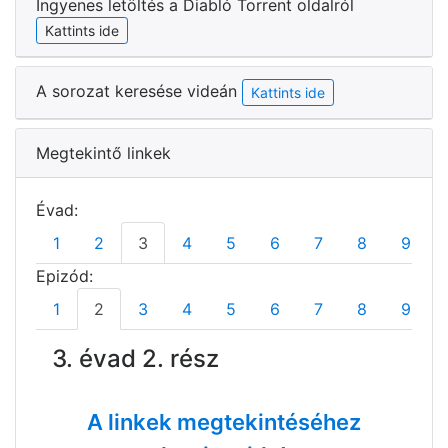
Ingyenes letöltés a Diabló Torrent oldalról
Kattints ide
A sorozat keresése videán
Kattints ide
Megtekintő linkek
Évad:
1
2
3
4
5
6
7
8
9
Epizód:
1
2
3
4
5
6
7
8
9
3. évad 2. rész
A linkek megtekintéséhez