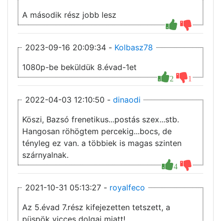
A második rész jobb lesz
2023-09-16 20:09:34 -
Kolbasz78
1080p-be beküldük 8.évad-1et
2
1
2022-04-03 12:10:50 -
dinaodi
Köszi, Bazsó frenetikus...postás szex...stb.
Hangosan röhögtem percekig...bocs, de
tényleg ez van. a többiek is magas szinten
szárnyalnak.
4
2021-10-31 05:13:27 -
royalfeco
Az 5.évad 7.rész kifejezetten tetszett, a
püspök vicces dolgai miatt!