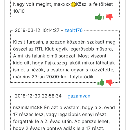
Nagy volt megint, maxxxx
Köszi a feltöltést
10/10
1
2019-03-12 10:14:27 -
zsolt176
Kicsit furcsán, a szezon közepén szakadt meg
ősszel az RTL Klub egyik legerősebb műsora,
A mi kis falunk című sorozat. Most viszont
kiderült, hogy Pajkaszeg lakóit mikor láthatják
ismét a nézők, a csatorna ugyanis közzétette,
március 23-án 20:00-kor folytatódik.
2018-12-30 22:58:34 -
Igazamvan
nszmilan1488 Én azt olvastam, hogy a 3. évad
17 részes lesz, vagy legalábbis ennyi részt
forgattak le a 2. évad után. Az persze lehet,
hogy 2 évadra bontva adják le a 17 részt.