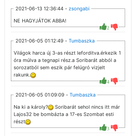
2021-06-13 12:36:44 -
zsongabi
NE HAGYJÁTOK ABBA!
2
2021-06-05 01:12:49 -
Tumbaszka
Világok harca új 3-as részt leforditva.érkezik 1
óra múlva a tegnapi rész.a Soribarát abból a
sorozatból sem eszik pár felúgró vizjelt
rakunk.
4
2021-06-05 01:09:09 -
Tumbaszka
Na ki a károly?
Soribarát sehol nincs itt már
Lajos32 be bombázta a 17-es Szombat esti
részt
3