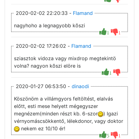
2020-02-02 22:20:33 -
Flamand
nagyhoho a legnagyobb kõszi
1
1
2020-02-02 17:26:02 -
Flamand
sziasztok vidoza vagy mixdrop megtekintö
volna? nagyon kõszi elöre is
1
2020-01-27 06:53:50 -
dinaodi
Köszönöm a villámgyors feltöltést, elalvás
előtt, esti mese helyett mégegyszer
megnézem(minden részt kb. 6-szor
) Igazi
vérnyomáscsökkentő, lélekdonor, vagy doktor
nekem ez 10/10 ér!
5
1