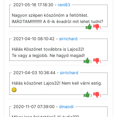
2021-05-16 17:18:30 -
reni83
Nagyon szèpen köszönöm a feltöltèst.
IMÀDTAM!!!!!!!!!! A 6-ik èvadròl mit lehet tudni?
1
2021-04-10 08:10:42 -
sirrichard
Hálás Köszönet továbbra is Lajos32!
Te vagy a legjobb. Ne hagyd magad!
1
1
2021-04-03 10:36:44 -
sirrichard
Hálás köszönet Lajos32! Nem kell várni estig.
3
1
2020-11-07 07:39:00 -
dinaodi