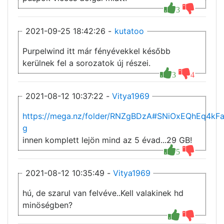
3
2021-09-25 18:42:26 -
kutatoo
Purpelwind itt már fényévekkel később
kerülnek fel a sorozatok új részei.
3
4
2021-08-12 10:37:22 -
Vitya1969
https://mega.nz/folder/RNZgBDzA#SNiOxEQhEq4k
g
innen komplett lejön mind az 5 évad...29 GB!
5
2021-08-12 10:35:49 -
Vitya1969
hú, de szarul van felvéve..Kell valakinek hd
minöségben?