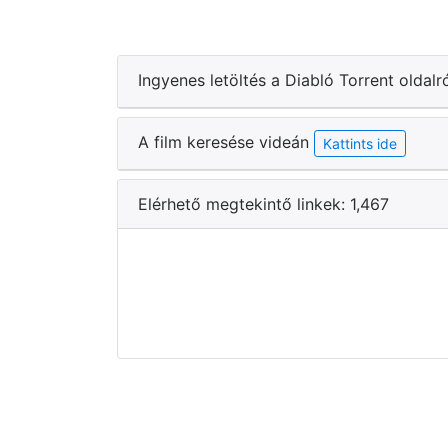
Ingyenes letöltés a Diabló Torrent oldalr
A film keresése videán
Kattints ide
Elérhető megtekintő linkek: 1,467