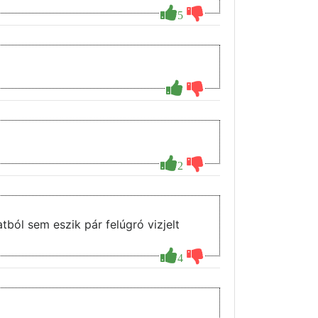
5
2
tból sem eszik pár felúgró vizjelt
4