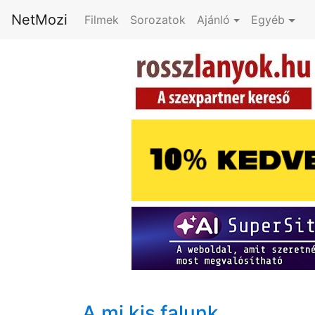
NetMozi
Filmek
Sorozatok
Ajánló
Egyéb
A mi kis falunk