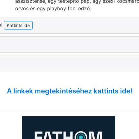
asszisztense, egy testépítő pap, egy szexi kocsmáros
orvos és egy playboy foci edző.
ól
Kattints ide
A linkek megtekintéséhez kattints ide!