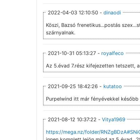
2022-04-03 12:10:50 -
dinaodi
Köszi, Bazsó frenetikus...postás szex..
szárnyalnak.
2021-10-31 05:13:27 -
royalfeco
2021-09-25 18:42:26 -
kutatoo
Purpelwind itt már fényévekkel később k
2021-08-12 10:37:22 -
Vitya1969
https://mega.nz/folder/RNZgBDzA#S
innen komplett lejön mind az 5 évad...2