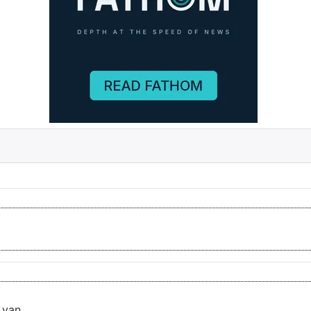
 van...