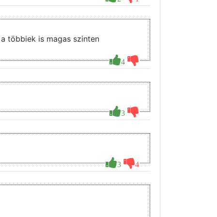
 a többiek is magas szinten
4
3
3
4