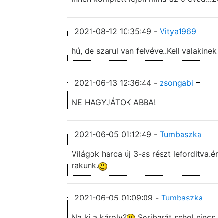
2021-08-12 10:35:49 -
Vitya1969
hú, de szarul van felvéve..Kell valakin
2021-06-13 12:36:44 -
zsongabi
NE HAGYJÁTOK ABBA!
2021-06-05 01:12:49 -
Tumbaszka
Világok harca új 3-as részt leforditva.é
rakunk.
2021-06-05 01:09:09 -
Tumbaszka
Na ki a károly?
Soribarát sehol nincs