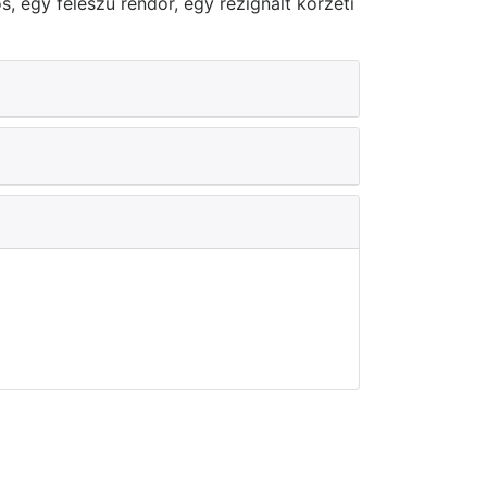
, egy féleszű rendőr, egy rezignált körzeti