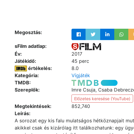
Megosztás:
sFilm adatlap:
Év:
2017
Játékidő:
45 perc
értékelés:
8.0
Kategória:
Vígjáték
TMDB:
Szereplők:
Imre Csuja, Csaba Debrecz
Előzetes keresése (YouTube)
Megtekintések:
852,740
Leírás:
A sorozat egy kis falu mulatságos hétköznapjait mut
akikkel csak és kizárólag itt találkozhatunk: egy ü