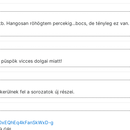
.stb. Hangosan röhögtem percekig...bocs, de tényleg ez van.
Az 5.évad 7.rész kifejezetten tetszett, a püspök vicces dolgai miatt!
erülnek fel a sorozatok új részei.
NiOxEQhEq4kFanSkWxD-g
9 GB!