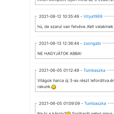
2021-08-12 10:35:49 -
Vitya1969
hú, de szarul van felvéve..Kell valakin
2021-06-13 12:36:44 -
zsongabi
NE HAGYJÁTOK ABBA!
2021-06-05 01:12:49 -
Tumbaszka
Világok harca új 3-as részt leforditva.é
rakunk.
2021-06-05 01:09:09 -
Tumbaszka
Na ki a károly?
Soribarát sehol nincs