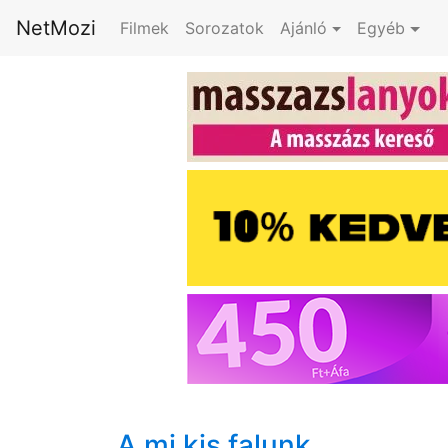
NetMozi
Filmek
Sorozatok
Ajánló
Egyéb
A mi kis falunk