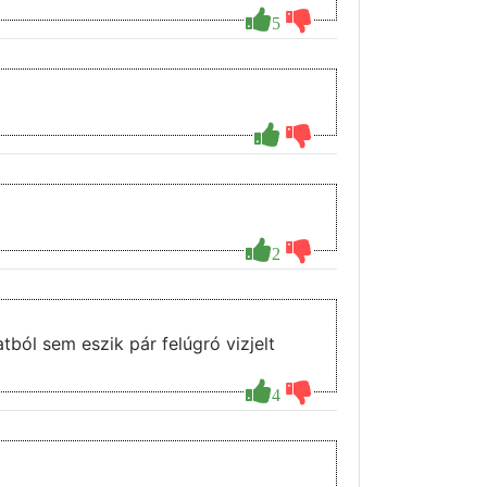
5
2
tból sem eszik pár felúgró vizjelt
4