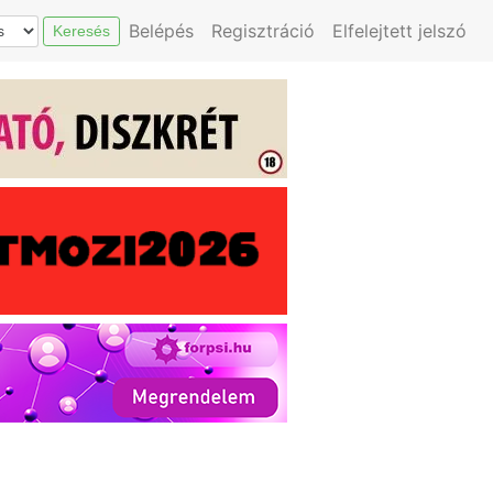
Belépés
Regisztráció
Elfelejtett jelszó
Keresés