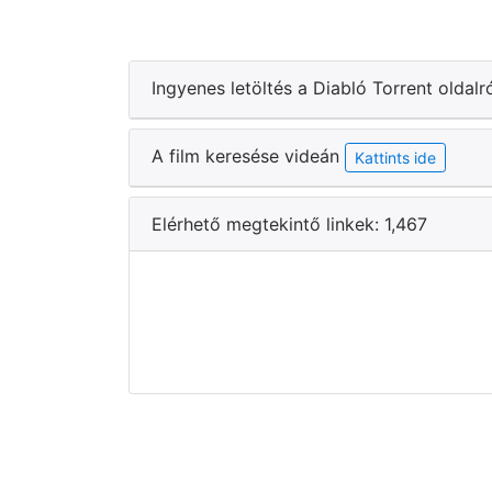
Ingyenes letöltés a Diabló Torrent oldalr
A film keresése videán
Kattints ide
Elérhető megtekintő linkek: 1,467