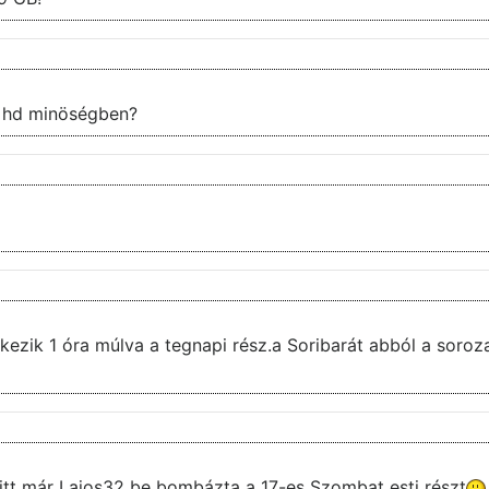
ek hd minöségben?
rkezik 1 óra múlva a tegnapi rész.a Soribarát abból a soroza
 itt már Lajos32 be bombázta a 17-es Szombat esti részt