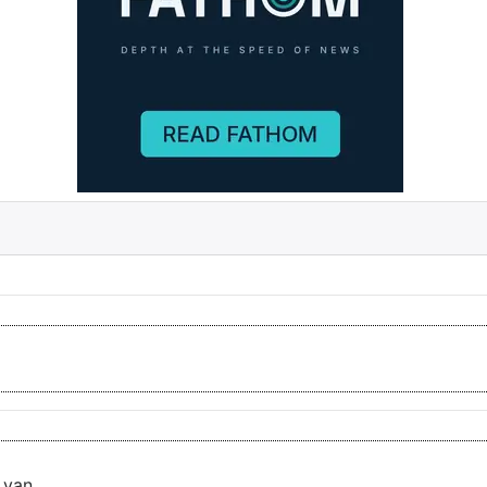
 van...