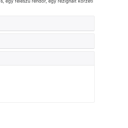
, egy féleszű rendőr, egy rezignált körzeti