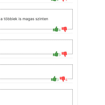
 a többiek is magas szinten
4
3
3
4