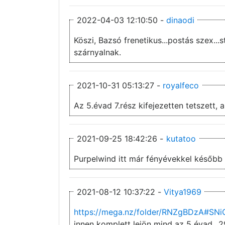
2022-04-03 12:10:50 -
dinaodi
Köszi, Bazsó frenetikus...postás szex..
szárnyalnak.
2021-10-31 05:13:27 -
royalfeco
2021-09-25 18:42:26 -
kutatoo
Purpelwind itt már fényévekkel később k
2021-08-12 10:37:22 -
Vitya1969
https://mega.nz/folder/RNZgBDzA#S
innen komplett lejön mind az 5 évad...2