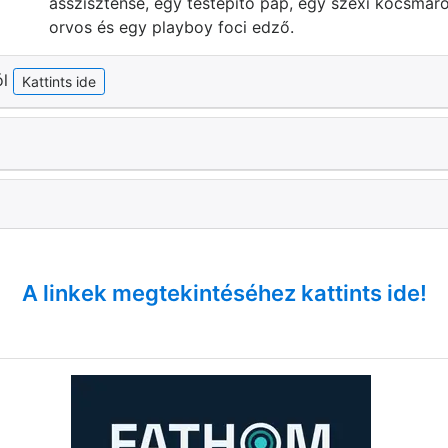
asszisztense, egy testépítő pap, egy szexi kocsmáros
orvos és egy playboy foci edző.
ól
Kattints ide
A linkek megtekintéséhez kattints ide!