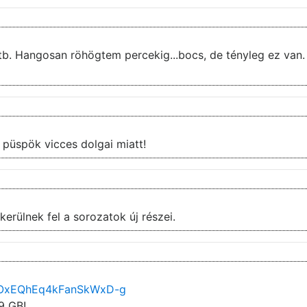
.stb. Hangosan röhögtem percekig...bocs, de tényleg ez van.
Az 5.évad 7.rész kifejezetten tetszett, a püspök vicces dolgai miatt!
erülnek fel a sorozatok új részei.
NiOxEQhEq4kFanSkWxD-g
9 GB!