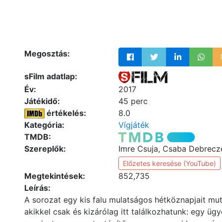
Megosztás:
sFilm adatlap:
Év:
2017
Játékidő:
45 perc
értékelés:
8.0
Kategória:
Vígjáték
TMDB:
Szereplők:
Imre Csuja, Csaba Debrecz
Előzetes keresése (YouTube)
Megtekintések:
852,735
Leírás:
A sorozat egy kis falu mulatságos hétköznapjait mut
akikkel csak és kizárólag itt találkozhatunk: egy ü