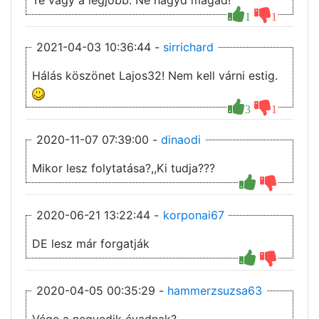
Te vagy a legjobb. Ne hagyd magad!
1
1
2021-04-03 10:36:44 -
sirrichard
Hálás köszönet Lajos32! Nem kell várni estig.
3
1
2020-11-07 07:39:00 -
dinaodi
Mikor lesz folytatása?,,Ki tudja???
2020-06-21 13:22:44 -
korponai67
DE lesz már forgatják
2020-04-05 00:35:29 -
hammerzsuzsa63