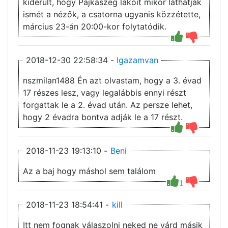
kiderült, hogy Pajkaszeg lakóit mikor láthatják
ismét a nézők, a csatorna ugyanis közzétette,
március 23-án 20:00-kor folytatódik.
2018-12-30 22:58:34 -
Igazamvan
nszmilan1488 Én azt olvastam, hogy a 3. évad
17 részes lesz, vagy legalábbis ennyi részt
forgattak le a 2. évad után. Az persze lehet,
hogy 2 évadra bontva adják le a 17 részt.
2018-11-23 19:13:10 -
Beni
Az a baj hogy máshol sem találom
1
2018-11-23 18:54:41 -
kill
Itt nem fognak válaszolni neked ne várd másik