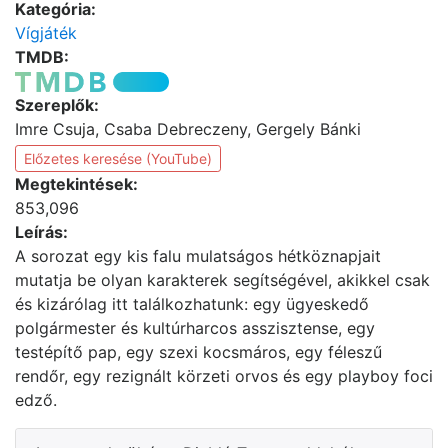
Kategória:
Vígjáték
TMDB:
Szereplők:
Imre Csuja, Csaba Debreczeny, Gergely Bánki
Előzetes keresése (YouTube)
Megtekintések:
853,096
Leírás:
A sorozat egy kis falu mulatságos hétköznapjait
mutatja be olyan karakterek segítségével, akikkel csak
és kizárólag itt találkozhatunk: egy ügyeskedő
polgármester és kultúrharcos asszisztense, egy
testépítő pap, egy szexi kocsmáros, egy féleszű
rendőr, egy rezignált körzeti orvos és egy playboy foci
edző.