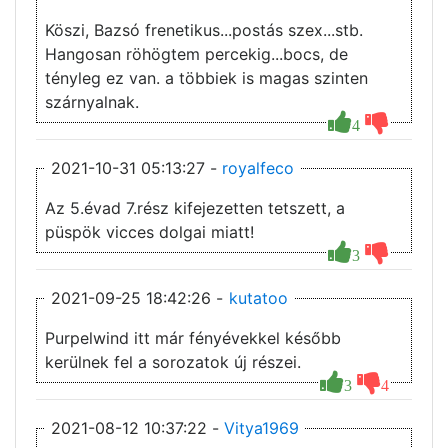
Köszi, Bazsó frenetikus...postás szex...stb.
Hangosan röhögtem percekig...bocs, de
tényleg ez van. a többiek is magas szinten
szárnyalnak.
4
2021-10-31 05:13:27 -
royalfeco
Az 5.évad 7.rész kifejezetten tetszett, a
püspök vicces dolgai miatt!
3
2021-09-25 18:42:26 -
kutatoo
Purpelwind itt már fényévekkel később
kerülnek fel a sorozatok új részei.
3
4
2021-08-12 10:37:22 -
Vitya1969