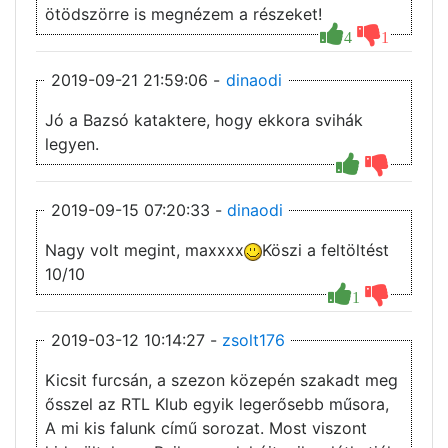
ötödszörre is megnézem a részeket!
4
1
2019-09-21 21:59:06 -
dinaodi
Jó a Bazsó kataktere, hogy ekkora svihák
legyen.
2019-09-15 07:20:33 -
dinaodi
Nagy volt megint, maxxxx
Köszi a feltöltést
10/10
1
2019-03-12 10:14:27 -
zsolt176
Kicsit furcsán, a szezon közepén szakadt meg
ősszel az RTL Klub egyik legerősebb műsora,
A mi kis falunk című sorozat. Most viszont