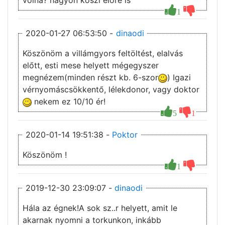
volna? nagyon kõszi elöre is
1
2020-01-27 06:53:50 -
dinaodi
Köszönöm a villámgyors feltöltést, elalvás
előtt, esti mese helyett mégegyszer
megnézem(minden részt kb. 6-szor
) Igazi
vérnyomáscsökkentő, lélekdonor, vagy doktor
nekem ez 10/10 ér!
5
1
2020-01-14 19:51:38 -
Poktor
Köszönöm !
1
2019-12-30 23:09:07 -
dinaodi
Hála az égnek!A sok sz..r helyett, amit le
akarnak nyomni a torkunkon, inkább