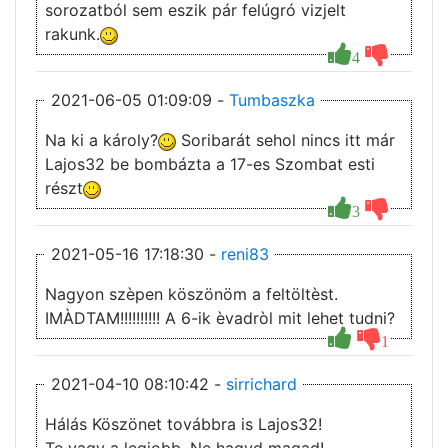
sorozatból sem eszik pár felúgró vizjelt
rakunk.
4
2021-06-05 01:09:09 -
Tumbaszka
Na ki a károly?
Soribarát sehol nincs itt már
Lajos32 be bombázta a 17-es Szombat esti
részt
3
2021-05-16 17:18:30 -
reni83
Nagyon szèpen köszönöm a feltöltèst.
IMÀDTAM!!!!!!!!!! A 6-ik èvadròl mit lehet tudni?
1
2021-04-10 08:10:42 -
sirrichard
Hálás Köszönet továbbra is Lajos32!