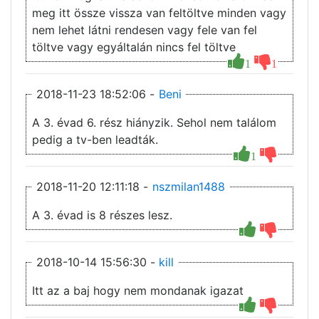
meg itt össze vissza van feltöltve minden vagy
nem lehet látni rendesen vagy fele van fel
töltve vagy egyáltalán nincs fel töltve
1
1
2018-11-23 18:52:06 -
Beni
A 3. évad 6. rész hiányzik. Sehol nem találom
pedig a tv-ben leadták.
1
2018-11-20 12:11:18 -
nszmilan1488
A 3. évad is 8 részes lesz.
2018-10-14 15:56:30 -
kill
Itt az a baj hogy nem mondanak igazat