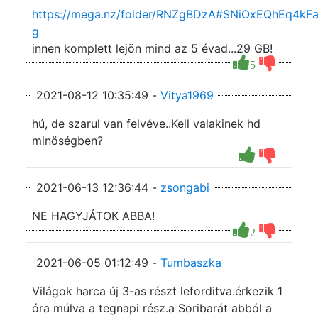
https://mega.nz/folder/RNZgBDzA#SNiOxEQhEq4k
g
innen komplett lejön mind az 5 évad...29 GB!
5
2021-08-12 10:35:49 -
Vitya1969
hú, de szarul van felvéve..Kell valakinek hd
minöségben?
2021-06-13 12:36:44 -
zsongabi
NE HAGYJÁTOK ABBA!
2
2021-06-05 01:12:49 -
Tumbaszka
Világok harca új 3-as részt leforditva.érkezik 1
óra múlva a tegnapi rész.a Soribarát abból a