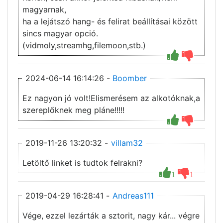
magyarnak,
ha a lejátszó hang- és felirat beállításai között
sincs magyar opció.
(vidmoly,streamhg,filemoon,stb.)
2024-06-14 16:14:26 -
Boomber
Ez nagyon jó volt!Elismerésem az alkotóknak,a
szereplőknek meg pláne!!!!!
2019-11-26 13:20:32 -
villam32
Letöltő linket is tudtok felrakni?
1
1
2019-04-29 16:28:41 -
Andreas111
Vége, ezzel lezárták a sztorit, nagy kár... végre