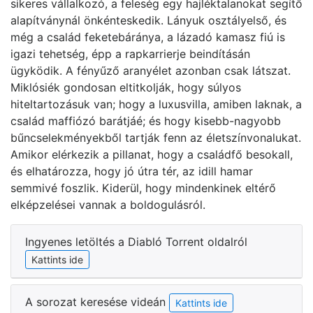
sikeres vállalkozó, a feleség egy hajléktalanokat segítő
alapítványnál önkénteskedik. Lányuk osztályelső, és
még a család feketebáránya, a lázadó kamasz fiú is
igazi tehetség, épp a rapkarrierje beindításán
ügyködik. A fényűző aranyélet azonban csak látszat.
Miklósiék gondosan eltitkolják, hogy súlyos
hiteltartozásuk van; hogy a luxusvilla, amiben laknak, a
család maffiózó barátjáé; és hogy kisebb-nagyobb
bűncselekményekből tartják fenn az életszínvonalukat.
Amikor elérkezik a pillanat, hogy a családfő besokall,
és elhatározza, hogy jó útra tér, az idill hamar
semmivé foszlik. Kiderül, hogy mindenkinek eltérő
elképzelései vannak a boldogulásról.
Ingyenes letöltés a Diabló Torrent oldalról
Kattints ide
A sorozat keresése videán
Kattints ide