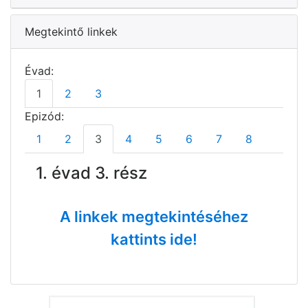
Megtekintő linkek
Évad:
1
2
3
Epizód:
1
2
3
4
5
6
7
8
1. évad 3. rész
A linkek megtekintéséhez
kattints ide!