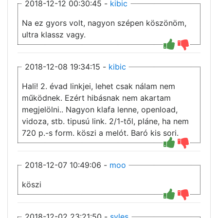
2018-12-12 00:30:45 -
kibic
Na ez gyors volt, nagyon szépen köszönöm,
ultra klassz vagy.
2018-12-08 19:34:15 -
kibic
Hali! 2. évad linkjei, lehet csak nálam nem
működnek. Ezért hibásnak nem akartam
megjelölni.. Nagyon klafa lenne, openload,
vidoza, stb. tipusú link. 2/1-től, pláne, ha nem
720 p.-s form. köszi a melót. Baró kis sori.
2018-12-07 10:49:06 -
moo
köszi
2018-12-02 23:21:50 -
syles