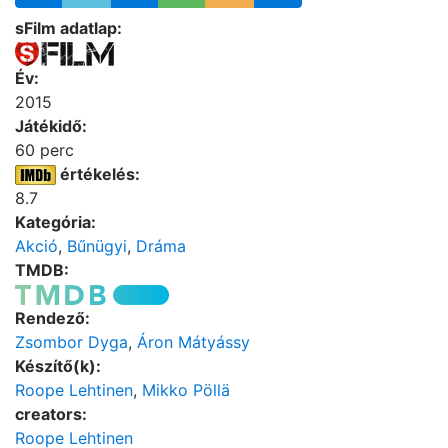
sFilm adatlap:
Év:
2015
Játékidő:
60 perc
értékelés:
8.7
Kategória:
Akció
,
Bűnügyi
,
Dráma
TMDB:
Rendező:
Zsombor Dyga
,
Áron Mátyássy
Készítő(k):
Roope Lehtinen
,
Mikko Pöllä
creators:
Roope Lehtinen