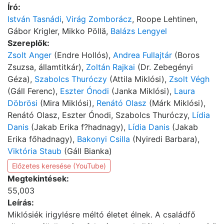
Író:
István Tasnádi
,
Virág Zomborácz
, Roope Lehtinen,
Gábor Krigler, Mikko Pöllä,
Balázs Lengyel
Szereplők:
Zsolt Anger
(Endre Hollós),
Andrea Fullajtár
(Boros
Zsuzsa, államtitkár),
Zoltán Rajkai
(Dr. Zebegényi
Géza),
Szabolcs Thuróczy
(Attila Miklósi),
Zsolt Végh
(Gáll Ferenc),
Eszter Ónodi
(Janka Miklósi),
Laura
Döbrösi
(Mira Miklósi),
Renátó Olasz
(Márk Miklósi),
Renátó Olasz, Eszter Ónodi, Szabolcs Thuróczy,
Lídia
Danis
(Jakab Erika f?hadnagy),
Lídia Danis
(Jakab
Erika főhadnagy),
Bakonyi Csilla
(Nyiredi Barbara),
Viktória Staub
(Gáll Bianka)
Előzetes keresése (YouTube)
Megtekintések:
55,003
Leírás:
Miklósiék irigylésre méltó életet élnek. A családfő