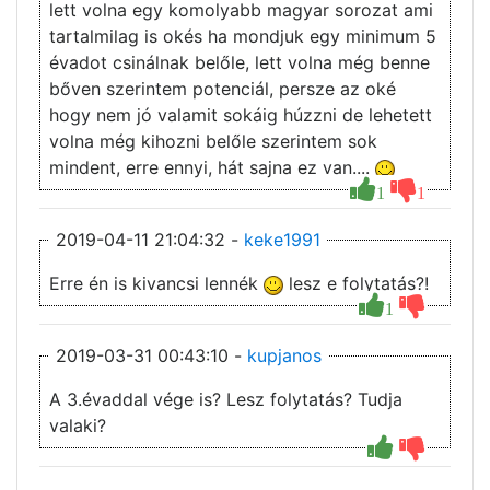
lett volna egy komolyabb magyar sorozat ami
tartalmilag is okés ha mondjuk egy minimum 5
évadot csinálnak belőle, lett volna még benne
bőven szerintem potenciál, persze az oké
hogy nem jó valamit sokáig húzzni de lehetett
volna még kihozni belőle szerintem sok
mindent, erre ennyi, hát sajna ez van....
1
1
2019-04-11 21:04:32 -
keke1991
Erre én is kivancsi lennék
lesz e folytatás?!
1
2019-03-31 00:43:10 -
kupjanos
A 3.évaddal vége is? Lesz folytatás? Tudja
valaki?