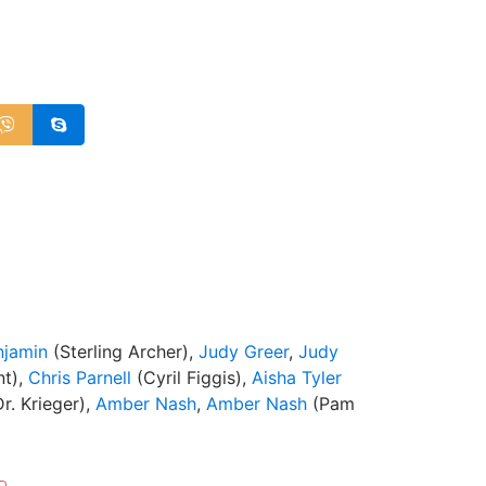
njamin
(Sterling Archer),
Judy Greer
,
Judy
nt),
Chris Parnell
(Cyril Figgis),
Aisha Tyler
r. Krieger),
Amber Nash
,
Amber Nash
(Pam