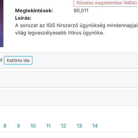
Előzetes megtekintése (IMDb)
Megtekintések:
90,011
Leírás:
A sorozat az ISIS hírszerző ügynökség mindennapjait 
világ legveszélyesebb titkos ügynöke.
ól
Kattints ide
8
9
10
11
12
13
14