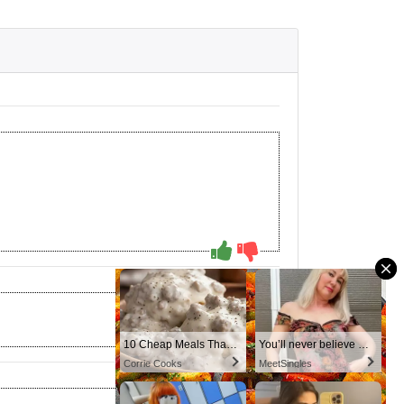
10 Cheap Meals That Taste Like a Million Bucks
You’ll never believe why I moved to… Columbus
Corrie Cooks
MeetSingles