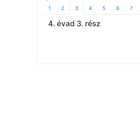
1
2
3
4
5
6
7
4. évad 3. rész