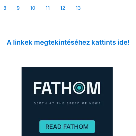
8
9
10
11
12
13
A linkek megtekintéséhez kattints ide!