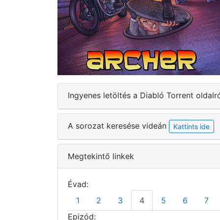
Ingyenes letöltés a Diabló Torrent oldalr
A sorozat keresése videán
Kattints ide
Megtekintő linkek
Évad:
1
2
3
4
5
6
7
Epizód: