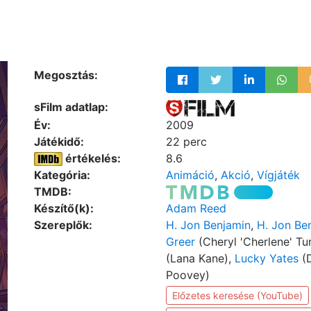
Megosztás:
sFilm adatlap:
Év:
2009
Játékidő:
22 perc
értékelés:
8.6
Kategória:
Animáció
,
Akció
,
Vígjáték
TMDB:
Készítő(k):
Adam Reed
Szereplők:
H. Jon Benjamin
,
H. Jon Be
Greer
(Cheryl 'Cherlene' Tu
(Lana Kane),
Lucky Yates
(D
Poovey)
Előzetes keresése (YouTube)