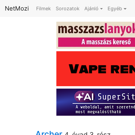
NetMozi
Filmek
Sorozatok
Ajánló
Egyéb
Archer
4. évad 3. rész