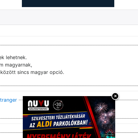
ek lehetnek.
nem magyarnak,
ai között sincs magyar opció.
×
tranger