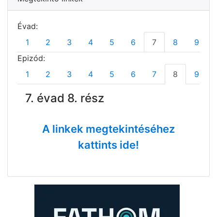
Évad:
1
2
3
4
5
6
7
8
9
Epizód:
1
2
3
4
5
6
7
8
9
7. évad 8. rész
A linkek megtekintéséhez
kattints ide!