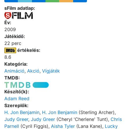
sFilm adatlap:
Év:
2009
Játékidő:
22 perc
értékelés:
8.6
Kategória:
Animáció
,
Akció
,
Vígjáték
TMDB:
Készítő(k):
Adam Reed
Szereplők:
H. Jon Benjamin
,
H. Jon Benjamin
(Sterling Archer),
Judy Greer
,
Judy Greer
(Cheryl 'Cherlene' Tunt),
Chris
Parnell
(Cyril Figgis),
Aisha Tyler
(Lana Kane),
Lucky