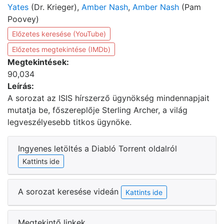
Yates
(Dr. Krieger),
Amber Nash
,
Amber Nash
(Pam
Poovey)
Előzetes keresése (YouTube)
Előzetes megtekintése (IMDb)
Megtekintések:
90,034
Leírás:
A sorozat az ISIS hírszerző ügynökség mindennapjait
mutatja be, főszereplője Sterling Archer, a világ
legveszélyesebb titkos ügynöke.
Ingyenes letöltés a Diabló Torrent oldalról
Kattints ide
A sorozat keresése videán
Kattints ide
Megtekintő linkek