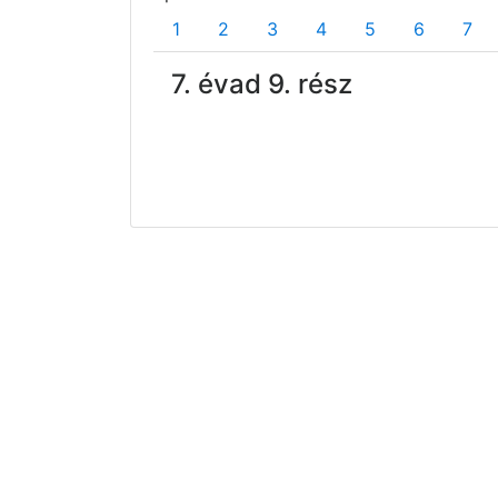
1
2
3
4
5
6
7
7. évad 9. rész