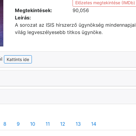
Előzetes megtekintése (IMDb)
Megtekintések:
90,056
Leírás:
A sorozat az ISIS hírszerző ügynökség mindennapjait 
világ legveszélyesebb titkos ügynöke.
ól
Kattints ide
8
9
10
11
12
13
14