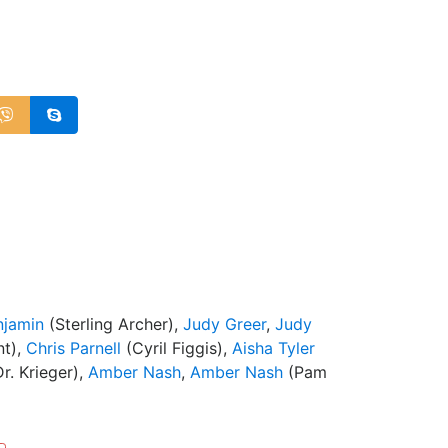
njamin
(Sterling Archer),
Judy Greer
,
Judy
nt),
Chris Parnell
(Cyril Figgis),
Aisha Tyler
r. Krieger),
Amber Nash
,
Amber Nash
(Pam