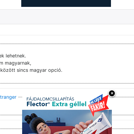
ek lehetnek.
nem magyarnak,
ai között sincs magyar opció.
×
tranger