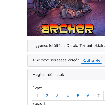
Ingyenes letöltés a Diabló Torrent oldalr
A sorozat keresése videán
Kattints ide
Megtekintő linkek
Évad:
1
2
3
4
5
6
7
Epizód: