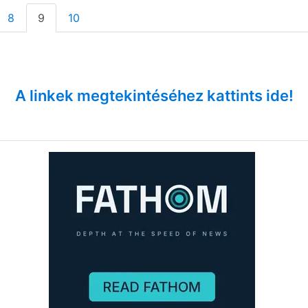
8
9
10
A linkek megtekintéséhez kattints ide!