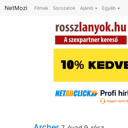
NetMozi
Filmek
Sorozatok
Ajánló
Egyéb
Archer
7. évad 9. rész