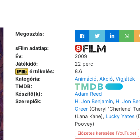
Megosztás:
sFilm adatlap:
Év:
2009
Játékidő:
22 perc
értékelés:
8.6
Kategória:
Animáció
,
Akció
,
Vígjáték
TMDB:
Készítő(k):
Adam Reed
Szereplők:
H. Jon Benjamin
,
H. Jon Be
Greer
(Cheryl 'Cherlene' Tu
(Lana Kane),
Lucky Yates
(D
Poovey)
Előzetes keresése (YouTube)