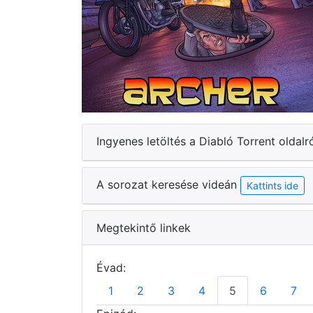
Ingyenes letöltés a Diabló Torrent oldalr
A sorozat keresése videán
Kattints ide
Megtekintő linkek
Évad:
1
2
3
4
5
6
7