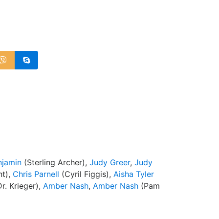
njamin
(Sterling Archer),
Judy Greer
,
Judy
nt),
Chris Parnell
(Cyril Figgis),
Aisha Tyler
r. Krieger),
Amber Nash
,
Amber Nash
(Pam