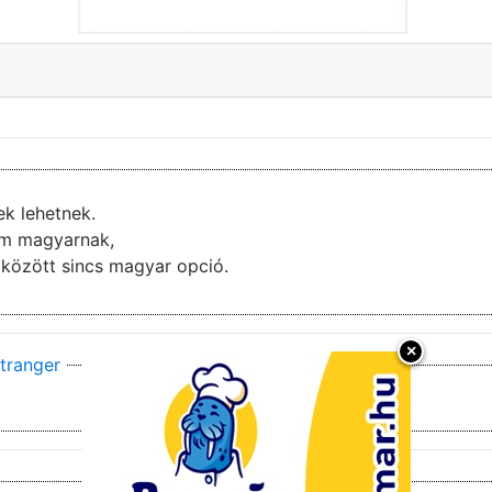
ek lehetnek.
nem magyarnak,
ai között sincs magyar opció.
×
tranger