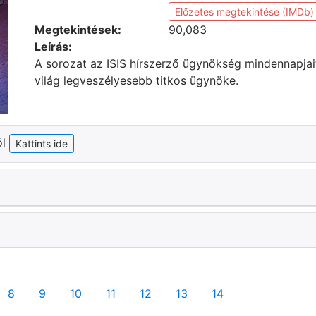
Előzetes megtekintése (IMDb)
Megtekintések:
90,083
Leírás:
A sorozat az ISIS hírszerző ügynökség mindennapjait 
világ legveszélyesebb titkos ügynöke.
ól
Kattints ide
8
9
10
11
12
13
14