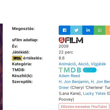
Megosztás:
sFilm adatlap:
Év:
2009
Játékidő:
22 perc
értékelés:
8.6
Kategória:
Animáció
,
Akció
,
Vígjáték
TMDB:
Készítő(k):
Adam Reed
Szereplők:
H. Jon Benjamin
,
H. Jon Be
Greer
(Cheryl 'Cherlene' Tu
(Lana Kane),
Lucky Yates
(D
Poovey)
Előzetes keresése (YouTube)