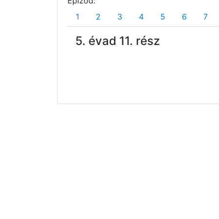
Epizód:
1
2
3
4
5
6
7
5. évad 11. rész