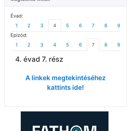
Évad:
1
2
3
4
5
6
7
8
9
Epizód:
1
2
3
4
5
6
7
8
9
4. évad 7. rész
A linkek megtekintéséhez
kattints ide!