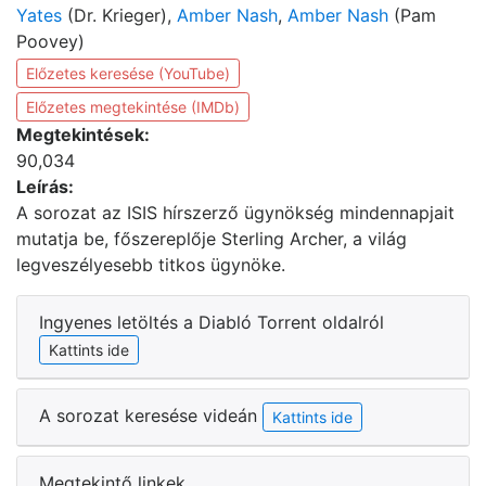
Yates
(Dr. Krieger),
Amber Nash
,
Amber Nash
(Pam
Poovey)
Előzetes keresése (YouTube)
Előzetes megtekintése (IMDb)
Megtekintések:
90,034
Leírás:
A sorozat az ISIS hírszerző ügynökség mindennapjait
mutatja be, főszereplője Sterling Archer, a világ
legveszélyesebb titkos ügynöke.
Ingyenes letöltés a Diabló Torrent oldalról
Kattints ide
A sorozat keresése videán
Kattints ide
Megtekintő linkek