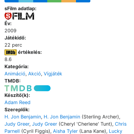
sFilm adatlap:
Év:
2009
Játékidő:
22 perc
értékelés:
8.6
Kategória:
Animáció
,
Akció
,
Vígjáték
TMDB:
Készítő(k):
Adam Reed
Szereplők:
H. Jon Benjamin
,
H. Jon Benjamin
(Sterling Archer),
Judy Greer
,
Judy Greer
(Cheryl 'Cherlene' Tunt),
Chris
Parnell
(Cyril Figgis),
Aisha Tyler
(Lana Kane),
Lucky