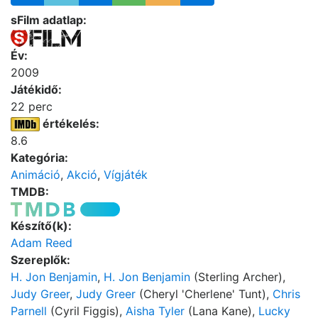
sFilm adatlap:
Év:
2009
Játékidő:
22 perc
értékelés:
8.6
Kategória:
Animáció
,
Akció
,
Vígjáték
TMDB:
Készítő(k):
Adam Reed
Szereplők:
H. Jon Benjamin
,
H. Jon Benjamin
(Sterling Archer),
Judy Greer
,
Judy Greer
(Cheryl 'Cherlene' Tunt),
Chris
Parnell
(Cyril Figgis),
Aisha Tyler
(Lana Kane),
Lucky