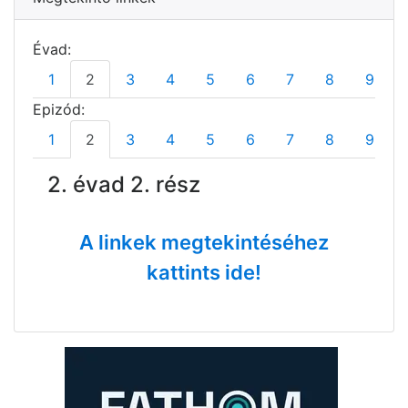
Évad:
1
2
3
4
5
6
7
8
9
Epizód:
1
2
3
4
5
6
7
8
9
2. évad 2. rész
A linkek megtekintéséhez
kattints ide!