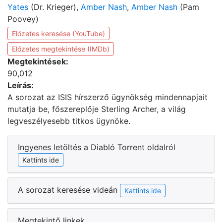
Yates
(Dr. Krieger),
Amber Nash
,
Amber Nash
(Pam
Poovey)
Előzetes keresése (YouTube)
Előzetes megtekintése (IMDb)
Megtekintések:
90,012
Leírás:
A sorozat az ISIS hírszerző ügynökség mindennapjait
mutatja be, főszereplője Sterling Archer, a világ
legveszélyesebb titkos ügynöke.
Ingyenes letöltés a Diabló Torrent oldalról
Kattints ide
A sorozat keresése videán
Kattints ide
Megtekintő linkek