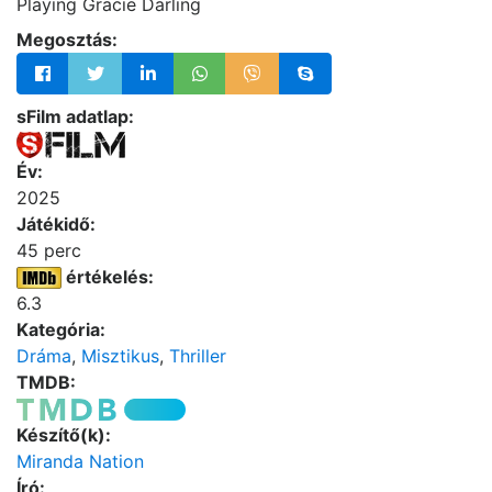
Playing Gracie Darling
Megosztás:
sFilm adatlap:
Év:
2025
Játékidő:
45 perc
értékelés:
6.3
Kategória:
Dráma
,
Misztikus
,
Thriller
TMDB:
Készítő(k):
Miranda Nation
Író: