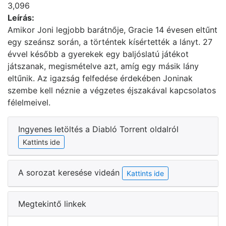
3,096
Leírás:
Amikor Joni legjobb barátnője, Gracie 14 évesen eltűnt
egy szeánsz során, a történtek kísértették a lányt. 27
évvel később a gyerekek egy baljóslatú játékot
játszanak, megismételve azt, amíg egy másik lány
eltűnik. Az igazság felfedése érdekében Joninak
szembe kell néznie a végzetes éjszakával kapcsolatos
félelmeivel.
Ingyenes letöltés a Diabló Torrent oldalról
Kattints ide
A sorozat keresése videán
Kattints ide
Megtekintő linkek