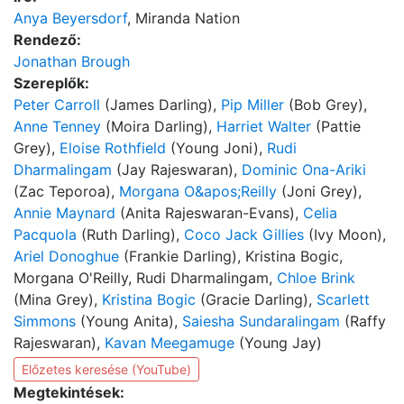
Anya Beyersdorf
, Miranda Nation
Rendező:
Jonathan Brough
Szereplők:
Peter Carroll
(James Darling),
Pip Miller
(Bob Grey),
Anne Tenney
(Moira Darling),
Harriet Walter
(Pattie
Grey),
Eloise Rothfield
(Young Joni),
Rudi
Dharmalingam
(Jay Rajeswaran),
Dominic Ona-Ariki
(Zac Teporoa),
Morgana O&apos;Reilly
(Joni Grey),
Annie Maynard
(Anita Rajeswaran-Evans),
Celia
Pacquola
(Ruth Darling),
Coco Jack Gillies
(Ivy Moon),
Ariel Donoghue
(Frankie Darling), Kristina Bogic,
Morgana O'Reilly, Rudi Dharmalingam,
Chloe Brink
(Mina Grey),
Kristina Bogic
(Gracie Darling),
Scarlett
Simmons
(Young Anita),
Saiesha Sundaralingam
(Raffy
Rajeswaran),
Kavan Meegamuge
(Young Jay)
Előzetes keresése (YouTube)
Megtekintések: