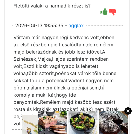
Fletölti valaki a harmadik részt is?
2026-04-13 19:55:35 -
agglax
Vártam már nagyon,régi kedvenc volt,ebben
az első részben picit csalódtam,de remélem
majd belerázódnak és jobb lesz idővel.A
Színészek,Majka,Hajós szerintem rendben
volt,Eszti kicsit vagányabb is lehetett
volna,több sztorit,poénokat várok tőle benne
sokkal több a potenciál.Vadont nagyon nem
bírom,nálam nem ülnek a poénjai sem,túl
komoly a muki kár,hogy ide
benyomták.Remélem majd később lesz azért
rosta és kirakják azt(azokat) aki(k) nem jöttek
×
be,Puzsért én pl beraktam volna,na ott lett
volna sztori a javából.
3