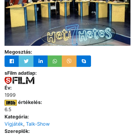
Megosztás:
sFilm adatlap:
Év:
1999
értékelés:
6.5
Kategória:
Vígjáték
,
Talk-Show
Szereplők: