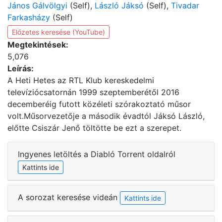
János Gálvölgyi
(Self),
László Jáksó
(Self),
Tivadar
Farkasházy
(Self)
Előzetes keresése (YouTube)
Megtekintések:
5,076
Leírás:
A Heti Hetes az RTL Klub kereskedelmi
televíziócsatornán 1999 szeptemberétől 2016
decemberéig futott közéleti szórakoztató műsor
volt.Műsorvezetője a második évadtól Jáksó László,
előtte Csiszár Jenő töltötte be ezt a szerepet.
Ingyenes letöltés a Diabló Torrent oldalról
Kattints ide
A sorozat keresése videán
Kattints ide