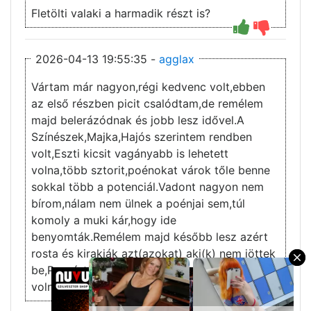
Fletölti valaki a harmadik részt is?
2026-04-13 19:55:35 -
agglax
Vártam már nagyon,régi kedvenc volt,ebben
az első részben picit csalódtam,de remélem
majd belerázódnak és jobb lesz idővel.A
Színészek,Majka,Hajós szerintem rendben
volt,Eszti kicsit vagányabb is lehetett
volna,több sztorit,poénokat várok tőle benne
sokkal több a potenciál.Vadont nagyon nem
bírom,nálam nem ülnek a poénjai sem,túl
komoly a muki kár,hogy ide
benyomták.Remélem majd később lesz azért
rosta és kirakják azt(azokat) aki(k) nem jöttek
×
be,Puzsért én pl beraktam volna,na ott lett
volna sztori a javából.
3