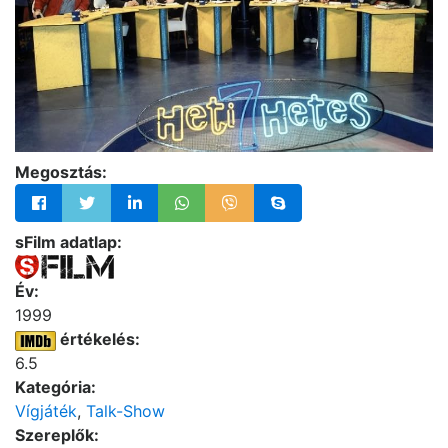
Megosztás:
sFilm adatlap:
Év:
1999
értékelés:
6.5
Kategória:
Vígjáték
,
Talk-Show
Szereplők: