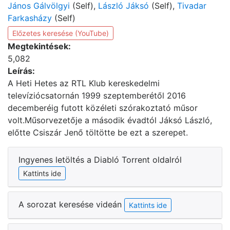
János Gálvölgyi
(Self),
László Jáksó
(Self),
Tivadar
Farkasházy
(Self)
Előzetes keresése (YouTube)
Megtekintések:
5,082
Leírás:
A Heti Hetes az RTL Klub kereskedelmi
televíziócsatornán 1999 szeptemberétől 2016
decemberéig futott közéleti szórakoztató műsor
volt.Műsorvezetője a második évadtól Jáksó László,
előtte Csiszár Jenő töltötte be ezt a szerepet.
Ingyenes letöltés a Diabló Torrent oldalról
Kattints ide
A sorozat keresése videán
Kattints ide