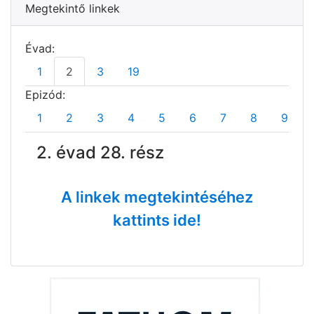
Megtekintő linkek
Évad:
1
2
3
19
Epizód:
1
2
3
4
5
6
7
8
9
2. évad 28. rész
A linkek megtekintéséhez
kattints ide!