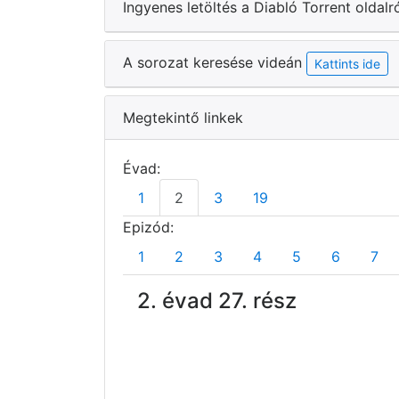
Ingyenes letöltés a Diabló Torrent oldalr
A sorozat keresése videán
Kattints ide
Megtekintő linkek
Évad:
1
2
3
19
Epizód:
1
2
3
4
5
6
7
2. évad 27. rész