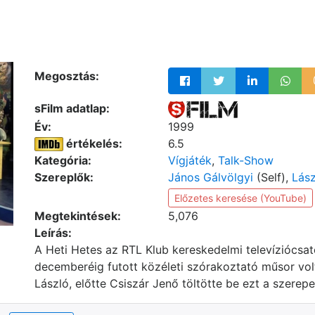
Megosztás:
sFilm adatlap:
Év:
1999
értékelés:
6.5
Kategória:
Vígjáték
,
Talk-Show
Szereplők:
János Gálvölgyi
(Self),
Lász
Előzetes keresése (YouTube)
Megtekintések:
5,076
Leírás:
A Heti Hetes az RTL Klub kereskedelmi televíziócs
decemberéig futott közéleti szórakoztató műsor vo
László, előtte Csiszár Jenő töltötte be ezt a szerepe