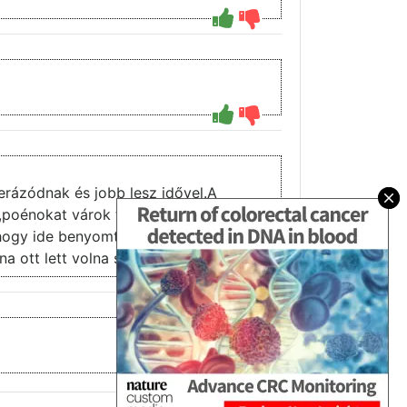
rázódnak és jobb lesz idővel.A
t,poénokat várok tőle benne sokkal
r,hogy ide benyomták.Remélem majd
 ott lett volna sztori a javából.
3