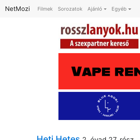
NetMozi
Filmek
Sorozatok
Ajánló
Egyéb
Heti Hetes
2. évad 27. rész