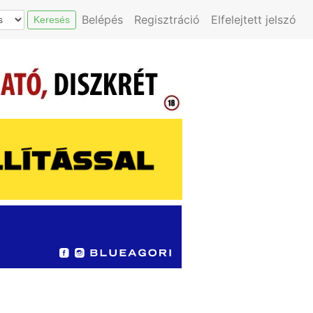
Belépés
Regisztráció
Elfelejtett jelszó
Keresés