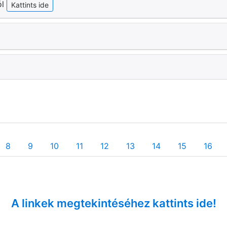
ól
Kattints ide
8
9
10
11
12
13
14
15
16
A linkek megtekintéséhez kattints ide!