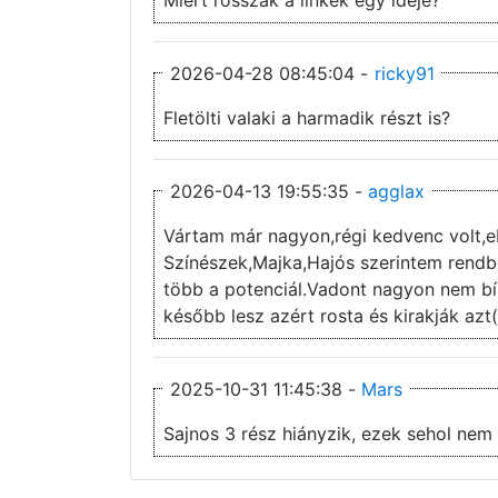
2026-04-28 08:45:04 -
ricky91
Fletölti valaki a harmadik részt is?
2026-04-13 19:55:35 -
agglax
Vártam már nagyon,régi kedvenc volt,e
Színészek,Majka,Hajós szerintem rendben
több a potenciál.Vadont nagyon nem b
később lesz azért rosta és kirakják azt(
2025-10-31 11:45:38 -
Mars
Sajnos 3 rész hiányzik, ezek sehol nem 