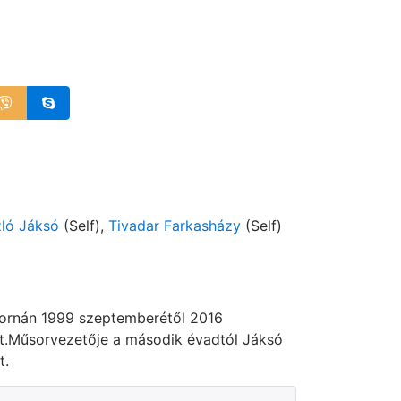
ló Jáksó
(Self),
Tivadar Farkasházy
(Self)
atornán 1999 szeptemberétől 2016
lt.Műsorvezetője a második évadtól Jáksó
t.