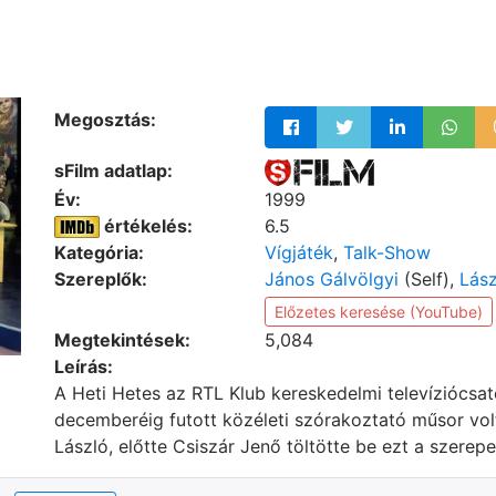
Megosztás:
sFilm adatlap:
Év:
1999
értékelés:
6.5
Kategória:
Vígjáték
,
Talk-Show
Szereplők:
János Gálvölgyi
(Self),
Lász
Előzetes keresése (YouTube)
Megtekintések:
5,084
Leírás:
A Heti Hetes az RTL Klub kereskedelmi televíziócs
decemberéig futott közéleti szórakoztató műsor vo
László, előtte Csiszár Jenő töltötte be ezt a szerepe