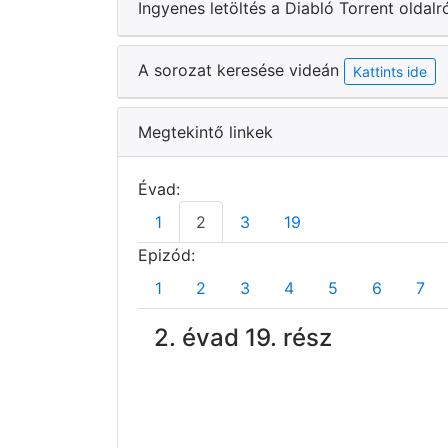
Ingyenes letöltés a Diabló Torrent oldalr
A sorozat keresése videán
Kattints ide
Megtekintő linkek
Évad:
1
2
3
19
Epizód:
1
2
3
4
5
6
7
2. évad 19. rész