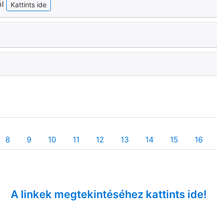
ól
Kattints ide
8
9
10
11
12
13
14
15
16
A linkek megtekintéséhez kattints ide!