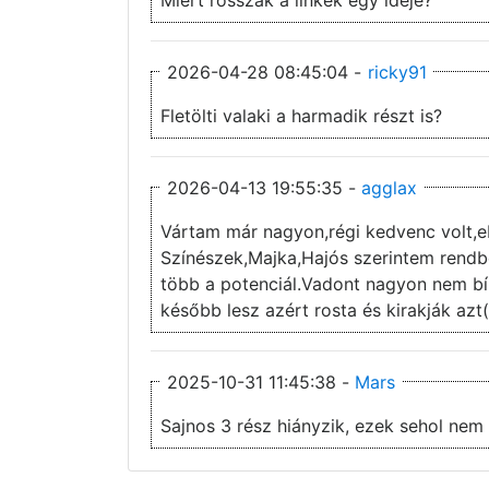
2026-04-28 08:45:04 -
ricky91
Fletölti valaki a harmadik részt is?
2026-04-13 19:55:35 -
agglax
Vártam már nagyon,régi kedvenc volt,e
Színészek,Majka,Hajós szerintem rendben
több a potenciál.Vadont nagyon nem b
később lesz azért rosta és kirakják azt(
2025-10-31 11:45:38 -
Mars
Sajnos 3 rész hiányzik, ezek sehol nem 