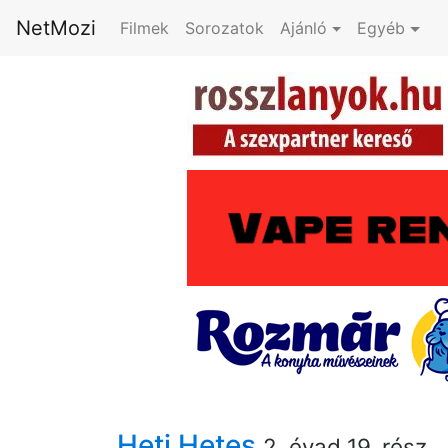
NetMozi
Filmek
Sorozatok
Ajánló
Egyéb
Heti Hetes
2. évad 19. rész