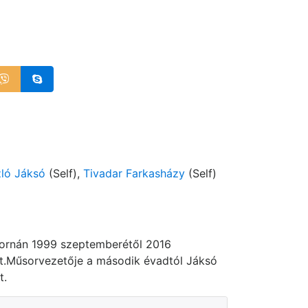
ló Jáksó
(Self),
Tivadar Farkasházy
(Self)
atornán 1999 szeptemberétől 2016
lt.Műsorvezetője a második évadtól Jáksó
t.