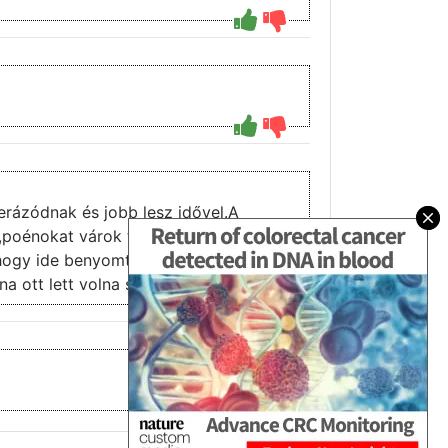
rázódnak és jobb lesz idővel.A
t,poénokat várok tőle benne sokkal
r,hogy ide benyomták.Remélem majd
 ott lett volna sztori a javából.
3