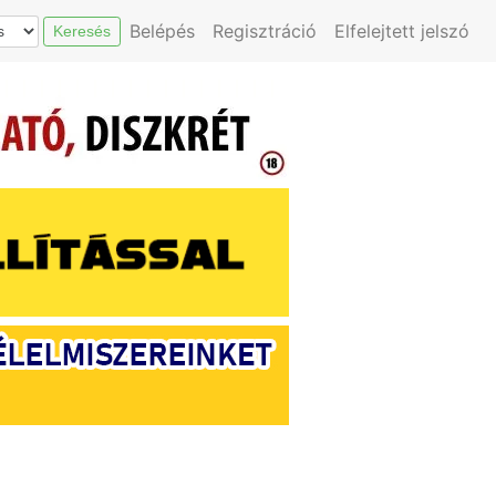
Belépés
Regisztráció
Elfelejtett jelszó
Keresés