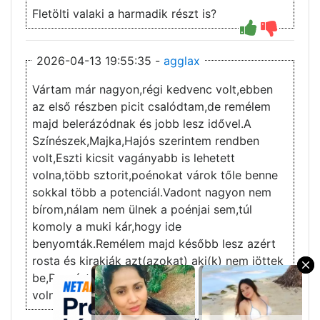
Fletölti valaki a harmadik részt is?
2026-04-13 19:55:35 -
agglax
Vártam már nagyon,régi kedvenc volt,ebben
az első részben picit csalódtam,de remélem
majd belerázódnak és jobb lesz idővel.A
Színészek,Majka,Hajós szerintem rendben
volt,Eszti kicsit vagányabb is lehetett
volna,több sztorit,poénokat várok tőle benne
sokkal több a potenciál.Vadont nagyon nem
bírom,nálam nem ülnek a poénjai sem,túl
komoly a muki kár,hogy ide
benyomták.Remélem majd később lesz azért
rosta és kirakják azt(azokat) aki(k) nem jöttek
×
be,Puzsért én pl beraktam volna,na ott lett
volna sztori a javából.
3