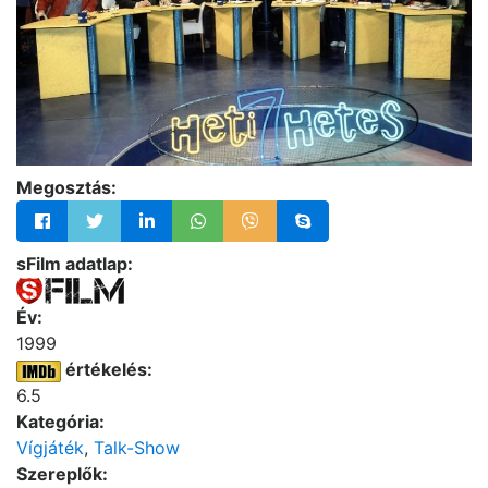
Megosztás:
sFilm adatlap:
Év:
1999
értékelés:
6.5
Kategória:
Vígjáték
,
Talk-Show
Szereplők: