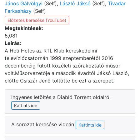
János Gálvölgyi
(Self),
László Jáksó
(Self),
Tivadar
Farkasházy
(Self)
Előzetes keresése (YouTube)
Megtekintések:
5,081
Leírás:
A Heti Hetes az RTL Klub kereskedelmi
televíziócsatornán 1999 szeptemberétől 2016
decemberéig futott közéleti szórakoztató műsor
volt.Műsorvezetője a második évadtól Jáksó László,
előtte Csiszár Jenő töltötte be ezt a szerepet.
Ingyenes letöltés a Diabló Torrent oldalról
Kattints ide
A sorozat keresése videán
Kattints ide