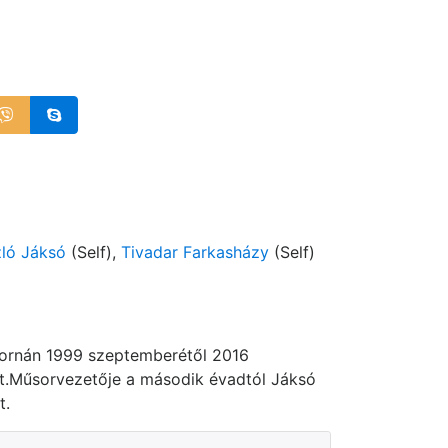
ló Jáksó
(Self),
Tivadar Farkasházy
(Self)
atornán 1999 szeptemberétől 2016
lt.Műsorvezetője a második évadtól Jáksó
t.