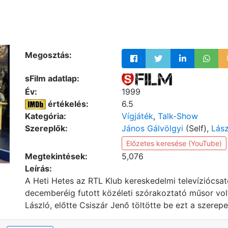
Megosztás:
sFilm adatlap:
Év:
1999
értékelés:
6.5
Kategória:
Vígjáték
,
Talk-Show
Szereplők:
János Gálvölgyi
(Self),
Lász
Előzetes keresése (YouTube)
Megtekintések:
5,076
Leírás:
A Heti Hetes az RTL Klub kereskedelmi televíziócs
decemberéig futott közéleti szórakoztató műsor vo
László, előtte Csiszár Jenő töltötte be ezt a szerepe