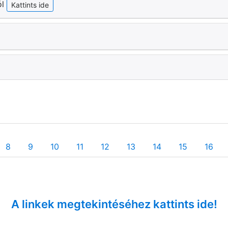
ól
Kattints ide
8
9
10
11
12
13
14
15
16
A linkek megtekintéséhez kattints ide!