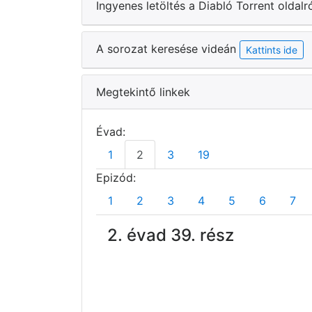
Ingyenes letöltés a Diabló Torrent oldalr
A sorozat keresése videán
Kattints ide
Megtekintő linkek
Évad:
1
2
3
19
Epizód:
1
2
3
4
5
6
7
2. évad 39. rész