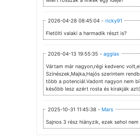
2026-04-28 08:45:04 -
ricky91
Fletölti valaki a harmadik részt is?
2026-04-13 19:55:35 -
agglax
Vártam már nagyon,régi kedvenc volt,e
Színészek,Majka,Hajós szerintem rendben
több a potenciál.Vadont nagyon nem b
később lesz azért rosta és kirakják azt(
2025-10-31 11:45:38 -
Mars
Sajnos 3 rész hiányzik, ezek sehol nem 