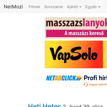
NetMozi
Filmek
Sorozatok
Ajánló
Egyéb
Heti Hetes
2. évad 39. rész