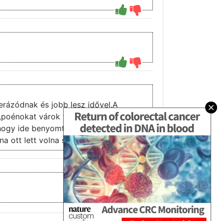
rázódnak és jobb lesz idővel.A
t,poénokat várok tőle benne sokkal
r,hogy ide benyomták.Remélem majd
 ott lett volna sztori a javából.
3