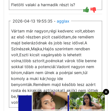
Fletölti valaki a harmadik részt is?
2026-04-13 19:55:35 -
agglax
Vártam már nagyon,régi kedvenc volt,ebben
az első részben picit csalódtam,de remélem
majd belerázódnak és jobb lesz idővel.A
Színészek,Majka,Hajós szerintem rendben
volt,Eszti kicsit vagányabb is lehetett
volna,több sztorit,poénokat várok tőle benne
sokkal több a potenciál.Vadont nagyon nem
bírom,nálam nem ülnek a poénjai sem,túl
komoly a muki kár,hogy ide
benyomták.Remélem majd később lesz azért
rosta és kirakják azt(azokat) aki(k) nem jöttek
×
be,Puzsért én pl beraktam volna,na ott lett
volna sztori a javából.
3