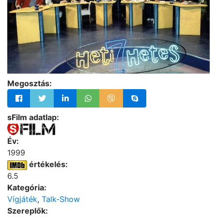
Megosztás:
sFilm adatlap:
Év:
1999
értékelés:
6.5
Kategória:
Vígjáték
,
Talk-Show
Szereplők: