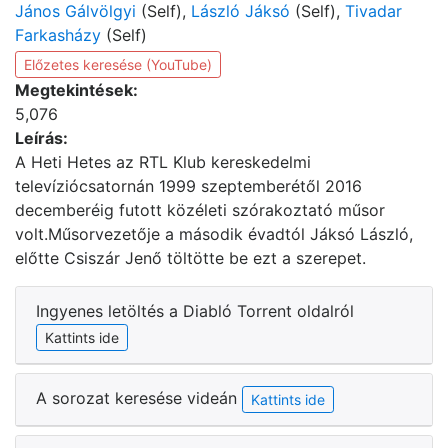
János Gálvölgyi
(Self),
László Jáksó
(Self),
Tivadar
Farkasházy
(Self)
Előzetes keresése (YouTube)
Megtekintések:
5,076
Leírás:
A Heti Hetes az RTL Klub kereskedelmi
televíziócsatornán 1999 szeptemberétől 2016
decemberéig futott közéleti szórakoztató műsor
volt.Műsorvezetője a második évadtól Jáksó László,
előtte Csiszár Jenő töltötte be ezt a szerepet.
Ingyenes letöltés a Diabló Torrent oldalról
Kattints ide
A sorozat keresése videán
Kattints ide