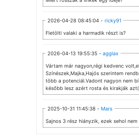
2026-04-28 08:45:04 -
ricky91
Fletölti valaki a harmadik részt is?
2026-04-13 19:55:35 -
agglax
Vártam már nagyon,régi kedvenc volt,e
Színészek,Majka,Hajós szerintem rendben
több a potenciál.Vadont nagyon nem b
később lesz azért rosta és kirakják azt(
2025-10-31 11:45:38 -
Mars
Sajnos 3 rész hiányzik, ezek sehol nem 