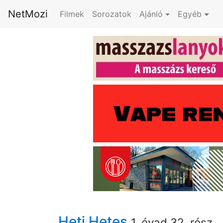
NetMozi
Filmek
Sorozatok
Ajánló
Egyéb
Heti Hetes
1. évad 32. rész