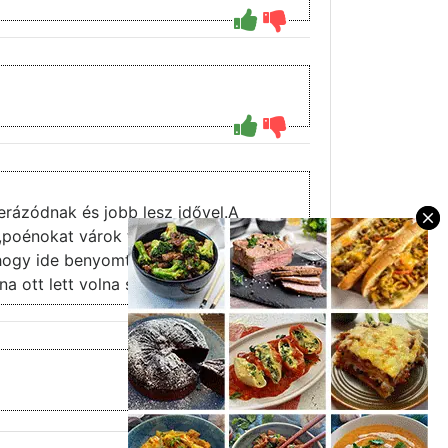
rázódnak és jobb lesz idővel.A
t,poénokat várok tőle benne sokkal
r,hogy ide benyomták.Remélem majd
 ott lett volna sztori a javából.
3