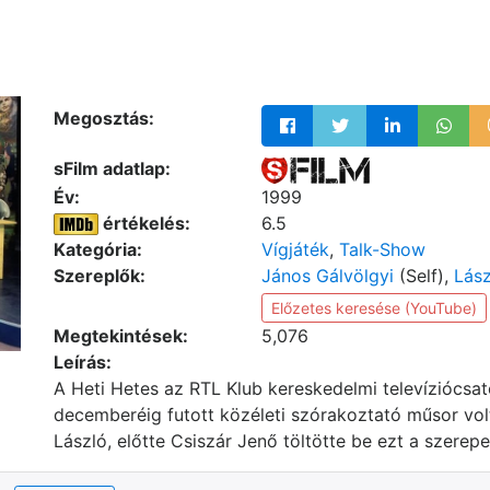
Megosztás:
sFilm adatlap:
Év:
1999
értékelés:
6.5
Kategória:
Vígjáték
,
Talk-Show
Szereplők:
János Gálvölgyi
(Self),
Lász
Előzetes keresése (YouTube)
Megtekintések:
5,076
Leírás:
A Heti Hetes az RTL Klub kereskedelmi televíziócs
decemberéig futott közéleti szórakoztató műsor vo
László, előtte Csiszár Jenő töltötte be ezt a szerepe