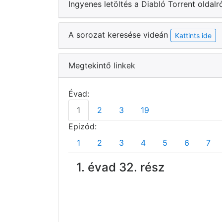
Ingyenes letöltés a Diabló Torrent oldalr
A sorozat keresése videán
Kattints ide
Megtekintő linkek
Évad:
1
2
3
19
Epizód:
1
2
3
4
5
6
7
1. évad 32. rész