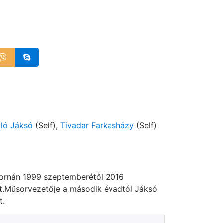
ló Jáksó
(Self),
Tivadar Farkasházy
(Self)
atornán 1999 szeptemberétől 2016
lt.Műsorvezetője a második évadtól Jáksó
t.