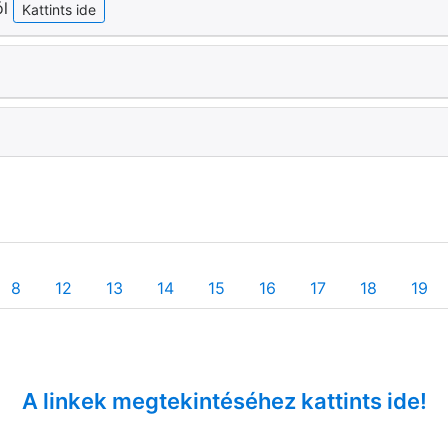
ól
Kattints ide
8
12
13
14
15
16
17
18
19
A linkek megtekintéséhez kattints ide!