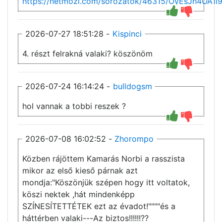
https://netmozi.com/sorozatok/46315/OyEsJh4
2026-07-27 18:51:28 -
Kispinci
4. részt felrakná valaki? köszönöm
2026-07-24 16:14:24 -
bulldogsm
hol vannak a tobbi reszek ?
2026-07-08 16:02:52 -
Zhorompo
Közben rájöttem Kamarás Norbi a rasszista
mikor az első kieső párnak azt
mondja:"Köszönjük szépen hogy itt voltatok,
köszi nektek ,hát mindenképp
SZÍNESÍTETTÉTEK ezt az évadot!""""és a
háttérben valaki---Az biztos!!!!!!??