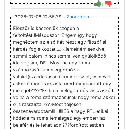
1
2026-07-08 12:56:39 -
Zhorompo
Először is köszönjük szépen a
feltöltést!!Másodszor :Engem így hogy
megnéztem az első két részt egy filozófiai
kérdés foglalkoztat......Kiemelném senkivel
semmi bajom ,nincs semmilyen gyűlölködő
ideológiám, DE : Most ha egy roma
származású ,le melegpórnózik
valakit(szándékosan nem írok színt, és nevet )
akkor ő most rasszista mert megbántott egy
meleget?????És ha a melegpornós visszaszólt
volna a roma származásúnak hogy roma akkor
ő is rasszista ????Most teljesen
összezavarodtam!!!!!!!!!!ÉS a nagy RTL etikai
kódexe ha roma lemelegez egy embert az
belefér és le lehet adni???fordított estben