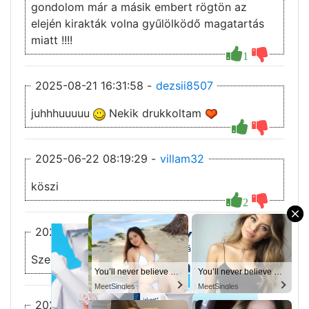
gondolom már a másik embert rögtön az
elején kirakták volna gyűlölködő magatartás
miatt !!!!
1
2025-08-21 16:31:58 -
dezsii8507
juhhhuuuuu
Nekik drukkoltam
2025-06-22 08:19:29 -
villam32
köszi
2
×
2025-06-21 22:48:44 -
Leo
Szerdánként vannak új részek
You’ll never believe why I moved to… Columbus
You’ll never believe why I moved to… Columbus
You’ll never believe why I moved to… Columbus
You’ll never believe why I moved to… Columbus
3
1
MeetSingles
MeetSingles
MeetSingles
MeetSingles
2025-06-21 08:05:47 -
villam32