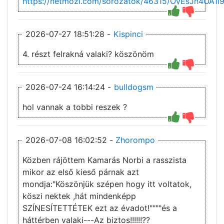
https://netmozi.com/sorozatok/46315/OyEsJh4
2026-07-27 18:51:28 -
Kispinci
4. részt felrakná valaki? köszönöm
2026-07-24 16:14:24 -
bulldogsm
hol vannak a tobbi reszek ?
2026-07-08 16:02:52 -
Zhorompo
Közben rájöttem Kamarás Norbi a rasszista
mikor az első kieső párnak azt
mondja:"Köszönjük szépen hogy itt voltatok,
köszi nektek ,hát mindenképp
SZÍNESÍTETTÉTEK ezt az évadot!""""és a
háttérben valaki---Az biztos!!!!!!??