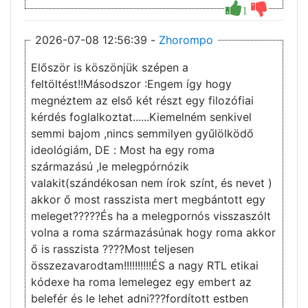
1
2026-07-08 12:56:39 -
Zhorompo
Először is köszönjük szépen a
feltöltést!!Másodszor :Engem így hogy
megnéztem az első két részt egy filozófiai
kérdés foglalkoztat......Kiemelném senkivel
semmi bajom ,nincs semmilyen gyűlölködő
ideológiám, DE : Most ha egy roma
származású ,le melegpórnózik
valakit(szándékosan nem írok színt, és nevet )
akkor ő most rasszista mert megbántott egy
meleget?????És ha a melegpornós visszaszólt
volna a roma származásúnak hogy roma akkor
ő is rasszista ????Most teljesen
összezavarodtam!!!!!!!!!!ÉS a nagy RTL etikai
kódexe ha roma lemelegez egy embert az
belefér és le lehet adni???fordított estben