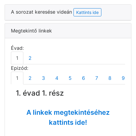
A sorozat keresése videán
Kattints ide
Megtekintő linkek
Évad:
1
2
Epizód:
1
2
3
4
5
6
7
8
9
1. évad 1. rész
A linkek megtekintéséhez
kattints ide!