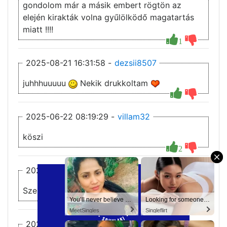
gondolom már a másik embert rögtön az
elején kirakták volna gyűlölködő magatartás
miatt !!!!
1
2025-08-21 16:31:58 -
dezsii8507
juhhhuuuuu
Nekik drukkoltam
2025-06-22 08:19:29 -
villam32
köszi
2
×
2025-06-21 22:48:44 -
Leo
Szerdánként vannak új részek
You’ll never believe why I moved to… Columbus
You’ll never believe why I moved to… Columbus
Looking for someone in Columbus today
Looking for someone in Columbus today
3
1
MeetSingles
MeetSingles
Singleflirt
Singleflirt
2025-06-21 08:05:47 -
villam32