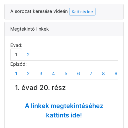
A sorozat keresése videán
Kattints ide
Megtekintő linkek
Évad:
1
2
Epizód:
1
2
3
4
5
6
7
8
9
1. évad 20. rész
A linkek megtekintéséhez
kattints ide!