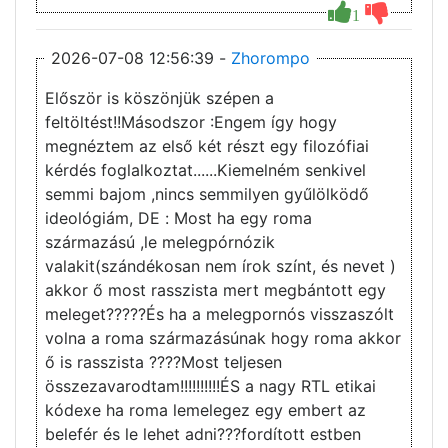
1
2026-07-08 12:56:39 -
Zhorompo
Először is köszönjük szépen a
feltöltést!!Másodszor :Engem így hogy
megnéztem az első két részt egy filozófiai
kérdés foglalkoztat......Kiemelném senkivel
semmi bajom ,nincs semmilyen gyűlölködő
ideológiám, DE : Most ha egy roma
származású ,le melegpórnózik
valakit(szándékosan nem írok színt, és nevet )
akkor ő most rasszista mert megbántott egy
meleget?????És ha a melegpornós visszaszólt
volna a roma származásúnak hogy roma akkor
ő is rasszista ????Most teljesen
összezavarodtam!!!!!!!!!!ÉS a nagy RTL etikai
kódexe ha roma lemelegez egy embert az
belefér és le lehet adni???fordított estben