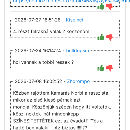
https://netmozi.com/sorozatok/46315/OyEsJh4
2026-07-27 18:51:28 -
Kispinci
4. részt felrakná valaki? köszönöm
2026-07-24 16:14:24 -
bulldogsm
hol vannak a tobbi reszek ?
2026-07-08 16:02:52 -
Zhorompo
Közben rájöttem Kamarás Norbi a rasszista
mikor az első kieső párnak azt
mondja:"Köszönjük szépen hogy itt voltatok,
köszi nektek ,hát mindenképp
SZÍNESÍTETTÉTEK ezt az évadot!""""és a
háttérben valaki---Az biztos!!!!!!??