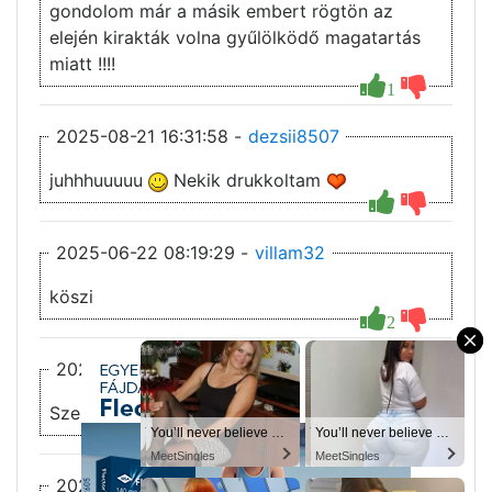
gondolom már a másik embert rögtön az
elején kirakták volna gyűlölködő magatartás
miatt !!!!
1
2025-08-21 16:31:58 -
dezsii8507
juhhhuuuuu
Nekik drukkoltam
2025-06-22 08:19:29 -
villam32
köszi
2
×
2025-06-21 22:48:44 -
Leo
Szerdánként vannak új részek
You’ll never believe why I moved to… Columbus
You’ll never believe why I moved to… Columbus
You’ll never believe why I moved to… Columbus
You’ll never believe why I moved to… Columbus
3
1
MeetSingles
MeetSingles
MeetSingles
MeetSingles
2025-06-21 08:05:47 -
villam32