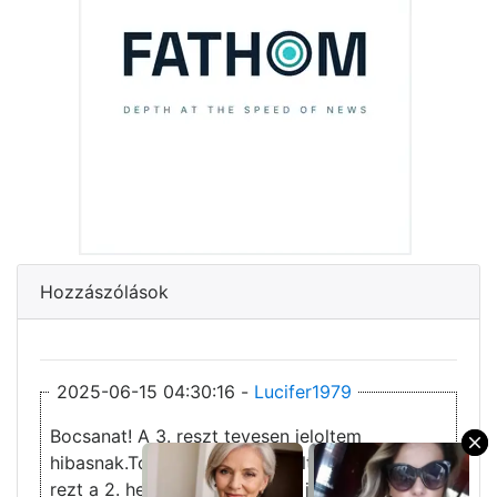
Hozzászólások
2025-06-15 04:30:16 -
Lucifer1979
Bocsanat! A 3. reszt tevesen jeloltem
×
hibasnak.Torolt felhasznalo toltotte fel a 3.
rezt a 2. helyere, de Gabcsi10 jot rakott fel.