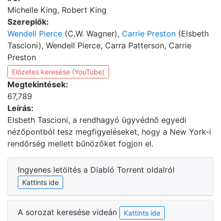
Michelle King, Robert King
Szereplők:
Wendell Pierce
(C.W. Wagner),
Carrie Preston
(Elsbeth
Tascioni), Wendell Pierce, Carra Patterson, Carrie
Preston
Előzetes keresése (YouTube)
Megtekintések:
67,789
Leírás:
Elsbeth Tascioni, a rendhagyó ügyvédnő egyedi
nézőpontból tesz megfigyeléseket, hogy a New York-i
rendőrség mellett bűnözőket fogjon el.
Ingyenes letöltés a Diabló Torrent oldalról
Kattints ide
A sorozat keresése videán
Kattints ide