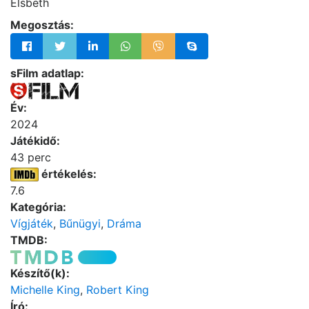
Elsbeth
Megosztás:
sFilm adatlap:
Év:
2024
Játékidő:
43 perc
értékelés:
7.6
Kategória:
Vígjáték
,
Bűnügyi
,
Dráma
TMDB:
Készítő(k):
Michelle King
,
Robert King
Író: