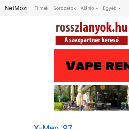
NetMozi
Filmek
Sorozatok
Ajánló
Egyéb
X-Men '97