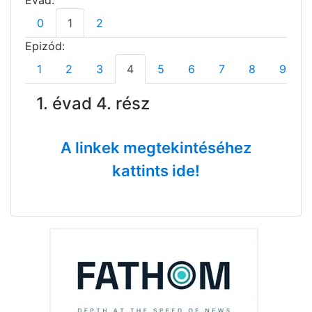
Évad:
0
1
2
Epizód:
1
2
3
4
5
6
7
8
9
1. évad 4. rész
A linkek megtekintéséhez
kattints ide!