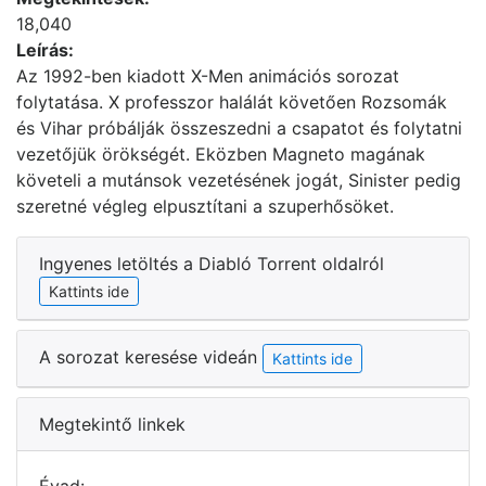
18,040
Leírás:
Az 1992-ben kiadott X-Men animációs sorozat
folytatása. X professzor halálát követően Rozsomák
és Vihar próbálják összeszedni a csapatot és folytatni
vezetőjük örökségét. Eközben Magneto magának
követeli a mutánsok vezetésének jogát, Sinister pedig
szeretné végleg elpusztítani a szuperhősöket.
Ingyenes letöltés a Diabló Torrent oldalról
Kattints ide
A sorozat keresése videán
Kattints ide
Megtekintő linkek