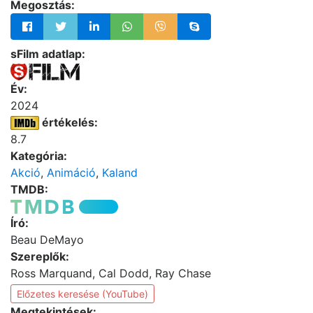
Megosztás:
sFilm adatlap:
Év:
2024
értékelés:
8.7
Kategória:
Akció
,
Animáció
,
Kaland
TMDB:
Író:
Beau DeMayo
Szereplők:
Ross Marquand, Cal Dodd, Ray Chase
Előzetes keresése (YouTube)
Megtekintések: