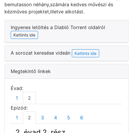
bemutasson néhány,számára kedves művészi és
kézműves projektet,illetve alkotást.
Ingyenes letöltés a Diabló Torrent oldalról
Kattints ide
A sorozat keresése videán
Kattints ide
Megtekintő linkek
Évad:
1
2
Epizód:
1
2
3
4
5
6
2. évad 2. rész