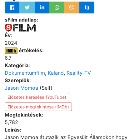
sFilm adatlap:
Év:
2024
értékelés:
6.7
Kategória:
Dokumentumfilm
,
Kaland
,
Reality-TV
Szereplők:
Jason Momoa
(Self)
Előzetes keresése (YouTube)
Előzetes megtekintése (IMDb)
Megtekintések:
5,782
Leírás:
Jason Momoa átutazik az Egyesült Államokon,hogy