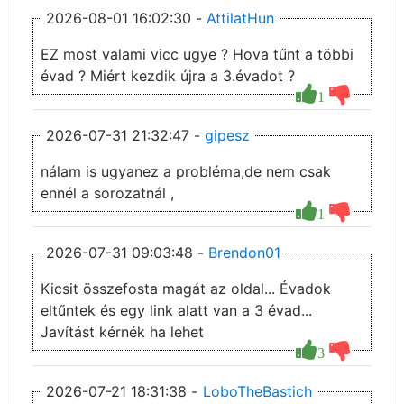
2026-08-01 16:02:30 -
AttilatHun
EZ most valami vicc ugye ? Hova tűnt a többi
évad ? Miért kezdik újra a 3.évadot ?
1
2026-07-31 21:32:47 -
gipesz
nálam is ugyanez a probléma,de nem csak
ennél a sorozatnál ,
1
2026-07-31 09:03:48 -
Brendon01
Kicsit összefosta magát az oldal... Évadok
eltűntek és egy link alatt van a 3 évad...
Javítást kérnék ha lehet
3
2026-07-21 18:31:38 -
LoboTheBastich