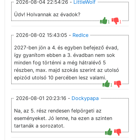
2026-08-04 22:54:26 -
LittleWolf
Üdv! Holvannak az évadok?
1
1
2026-08-02 15:43:05 -
RedIce
2027-ben jön a 4. és egyben befejező évad,
így gyanítom ebben a 3. évadban nem sok
minden fog történni a még hátralévő 5
részben, max. majd szokás szerint az utolsó
epizód utolsó 10 percében lesz valami.
1
2026-08-01 20:23:16 -
Dockypapa
Na, az 5. rész rendesen felpörgeti az
eseményeket. Jó lenne, ha ezen a szinten
tartanák a sorozatot.