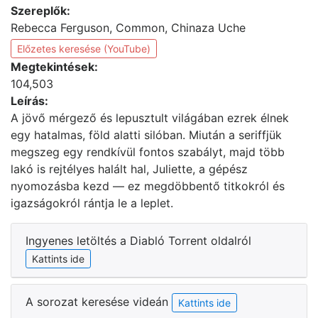
Szereplők:
Rebecca Ferguson, Common, Chinaza Uche
Előzetes keresése (YouTube)
Megtekintések:
104,503
Leírás:
A jövő mérgező és lepusztult világában ezrek élnek
egy hatalmas, föld alatti silóban. Miután a seriffjük
megszeg egy rendkívül fontos szabályt, majd több
lakó is rejtélyes halált hal, Juliette, a gépész
nyomozásba kezd — ez megdöbbentő titkokról és
igazságokról rántja le a leplet.
Ingyenes letöltés a Diabló Torrent oldalról
Kattints ide
A sorozat keresése videán
Kattints ide