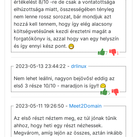
értékelést 8/10 -re de csak a vontatottsága
elhúzottsága miatt, összességében tényleg
nem lenne rossz sorozat, bár mondjuk azt
hozzá kell tennem, hogy így elég alacsony
költségvetésűnek kezdi éreztetni magát a
forgatókönyv is, azzal hogy van egy helyszín
és így ennyi kész pont.
7
1
2023-05-13 23:44:22 -
drlinux
Nem lehet leállni, nagyon bejövős! eddig az
első 3 része 10/10 - maradjon is így!!
5
2023-05-11 19:26:50 -
Meet2Domain
Az első részt néztem meg, ez túl jónak tűnik
ahhoz, hogy heti egy részt nézhessek.
Megvárom, amíg lejön az összes, aztán inkább