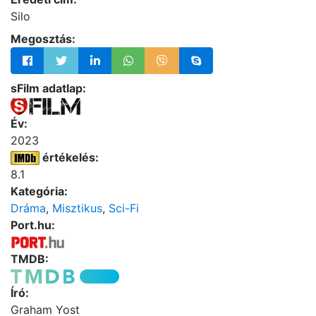
Silo
Megosztás:
sFilm adatlap:
Év:
2023
értékelés:
8.1
Kategória:
Dráma
,
Misztikus
,
Sci-Fi
Port.hu:
TMDB:
Író:
Graham Yost