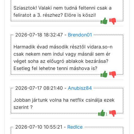
Sziasztok! Valaki nem tudná feltenni csak a
feliratot a 3. részhez? Elöre is köszi!
2026-07-18 18:32:47 -
Brendon01
Harmadik évad második résztől vidara.so-n
csak nekem nem indul vagy másnál sem ér
véget soha az előugró ablakok bezárása?
Esetleg fel lehetne tenni máshova is?
2026-07-17 08:21:40 -
Anubisz84
Jobban jártunk volna ha netflix csinálja ezek
szerint ?
1
2026-07-10 10:55:21 -
RedIce