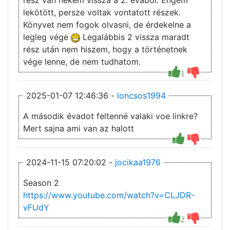
rész van nekem vissza a 2. évaból. Engem
lekötött, persze voltak vontatott részek.
Könyvet nem fogok olvasni, de érdekelne a
legleg vége
Legalábbis 2 vissza maradt
rész után nem hiszem, hogy a történetnek
vége lenne, de nem tudhatom.
1
2025-01-07 12:46:36 -
loncsos1994
A második évadot feltenné valaki voe linkre?
Mert sajna ami van az halott
2024-11-15 07:20:02 -
jocikaa1976
Season 2
https://www.youtube.com/watch?v=CLJDR-
vFUdY
2