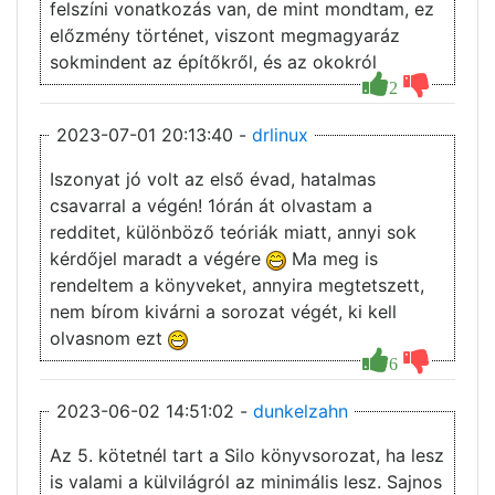
felszíni vonatkozás van, de mint mondtam, ez
előzmény történet, viszont megmagyaráz
sokmindent az építőkről, és az okokról
2
2023-07-01 20:13:40 -
drlinux
Iszonyat jó volt az első évad, hatalmas
csavarral a végén! 1órán át olvastam a
redditet, különböző teóriák miatt, annyi sok
kérdőjel maradt a végére
Ma meg is
rendeltem a könyveket, annyira megtetszett,
nem bírom kivárni a sorozat végét, ki kell
olvasnom ezt
6
2023-06-02 14:51:02 -
dunkelzahn
Az 5. kötetnél tart a Silo könyvsorozat, ha lesz
is valami a külvilágról az minimális lesz. Sajnos