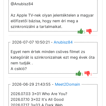
@Anubisz84
Az Apple TV-nek olyan jelentéktelen a magyar
előfizetői bázisa, hogy nem éri meg a
szinkronizálni a tartalmaikat.
5
2026-07-07 10:50:21 -
Anubisz84
Egyet nem értek minden csöves filmet zs
kategóriát is szinkronizalnak ezt meg évek óta
nem tudják .
A csikló?
1
1
2026-06-29 21:43:55 -
Meet2Domain
2026.07.03 3x01 Who Are You?
2026.07.10 3x02 It's All Good
2026.07.17 3x03 A Dark Web