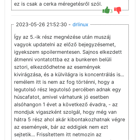
ez is csak a cerka méregetésről szól.
3
2023-05-26 21:52:30 -
drlinux
Így az 5.-ik rész megnézése után muszáj
vagyok updatelni az előző bejegyzésemet,
igyekszem spoilermentesen. Sajnos elkezdett
átmenni vontatottba ez a bunkeren belüli
sztori, elkezdődhetne az események
kivirágzása, és a külvilágra is koncentrálás is...
remélem itt is nem az fog történni, hogy a
legutolsó rész legutolsó percében adnak egy
húscafatot, amivel várhatunk jó esetben
alsóhangon 1 évet a következő évadra, - az
mondjuk vigaszként szolgál, hogy még van
hátra 5 rész ahol akár kibontakozhatnak végre
az események, bár az eddigiek nem ezt
sejtetik... Frissítettem itt netmozin az