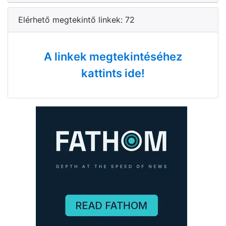
Elérhető megtekintő linkek: 72
A linkek megtekintéséhez
kattints ide!