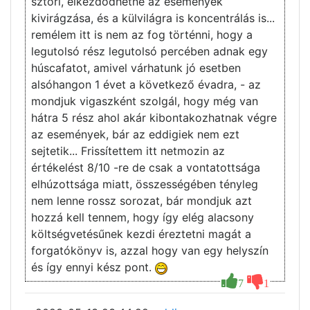
sztori, elkezdődhetne az események
kivirágzása, és a külvilágra is koncentrálás is...
remélem itt is nem az fog történni, hogy a
legutolsó rész legutolsó percében adnak egy
húscafatot, amivel várhatunk jó esetben
alsóhangon 1 évet a következő évadra, - az
mondjuk vigaszként szolgál, hogy még van
hátra 5 rész ahol akár kibontakozhatnak végre
az események, bár az eddigiek nem ezt
sejtetik... Frissítettem itt netmozin az
értékelést 8/10 -re de csak a vontatottsága
elhúzottsága miatt, összességében tényleg
nem lenne rossz sorozat, bár mondjuk azt
hozzá kell tennem, hogy így elég alacsony
költségvetésűnek kezdi éreztetni magát a
forgatókönyv is, azzal hogy van egy helyszín
és így ennyi kész pont.
7
1