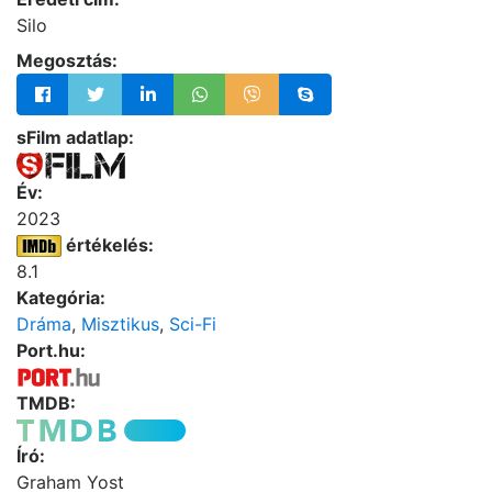
Silo
Megosztás:
sFilm adatlap:
Év:
2023
értékelés:
8.1
Kategória:
Dráma
,
Misztikus
,
Sci-Fi
Port.hu:
TMDB:
Író:
Graham Yost