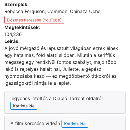
Szereplők:
Rebecca Ferguson, Common, Chinaza Uche
Előzetes keresése (YouTube)
Megtekintések:
104,236
Leírás:
A jövő mérgező és lepusztult világában ezrek élnek
egy hatalmas, föld alatti silóban. Miután a seriffjük
megszeg egy rendkívül fontos szabályt, majd több
lakó is rejtélyes halált hal, Juliette, a gépész
nyomozásba kezd — ez megdöbbentő titkokról és
igazságokról rántja le a leplet.
Ingyenes letöltés a Diabló Torrent oldalról
Kattints ide
A film keresése videán
Kattints ide