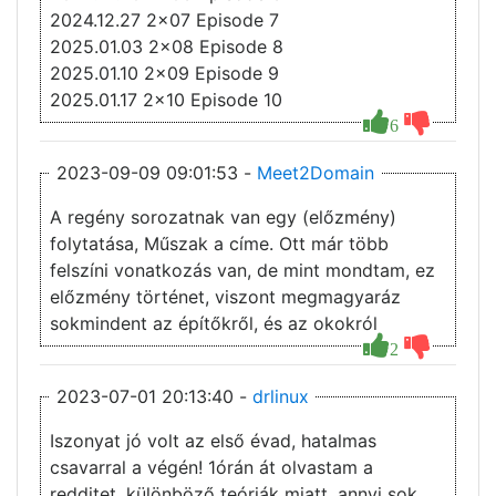
2024.12.27 2x07 Episode 7
2025.01.03 2x08 Episode 8
2025.01.10 2x09 Episode 9
2025.01.17 2x10 Episode 10
6
2023-09-09 09:01:53 -
Meet2Domain
A regény sorozatnak van egy (előzmény)
folytatása, Műszak a címe. Ott már több
felszíni vonatkozás van, de mint mondtam, ez
előzmény történet, viszont megmagyaráz
sokmindent az építőkről, és az okokról
2
2023-07-01 20:13:40 -
drlinux
Iszonyat jó volt az első évad, hatalmas
csavarral a végén! 1órán át olvastam a
redditet, különböző teóriák miatt, annyi sok