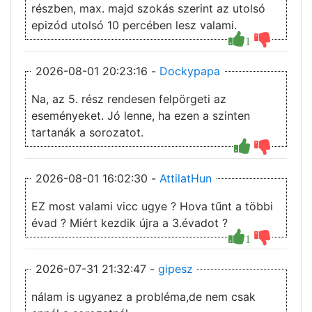
részben, max. majd szokás szerint az utolsó
epizód utolsó 10 percében lesz valami.
1
2026-08-01 20:23:16 -
Dockypapa
Na, az 5. rész rendesen felpörgeti az
eseményeket. Jó lenne, ha ezen a szinten
tartanák a sorozatot.
2026-08-01 16:02:30 -
AttilatHun
EZ most valami vicc ugye ? Hova tűnt a többi
évad ? Miért kezdik újra a 3.évadot ?
1
2026-07-31 21:32:47 -
gipesz
nálam is ugyanez a probléma,de nem csak