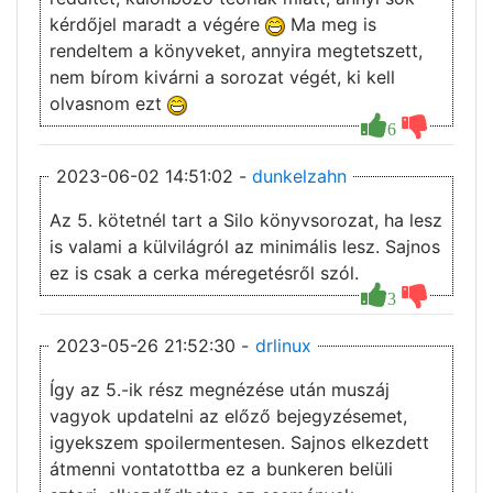
kérdőjel maradt a végére
Ma meg is
rendeltem a könyveket, annyira megtetszett,
nem bírom kivárni a sorozat végét, ki kell
olvasnom ezt
6
2023-06-02 14:51:02 -
dunkelzahn
Az 5. kötetnél tart a Silo könyvsorozat, ha lesz
is valami a külvilágról az minimális lesz. Sajnos
ez is csak a cerka méregetésről szól.
3
2023-05-26 21:52:30 -
drlinux
Így az 5.-ik rész megnézése után muszáj
vagyok updatelni az előző bejegyzésemet,
igyekszem spoilermentesen. Sajnos elkezdett
átmenni vontatottba ez a bunkeren belüli