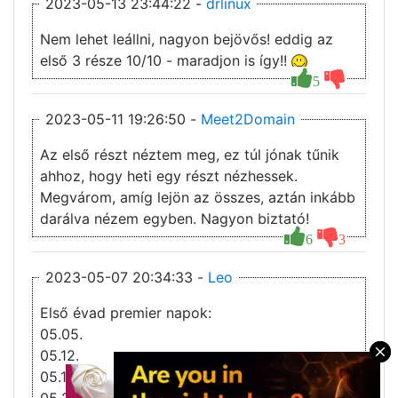
2023-05-13 23:44:22 -
drlinux
Nem lehet leállni, nagyon bejövős! eddig az
első 3 része 10/10 - maradjon is így!!
5
2023-05-11 19:26:50 -
Meet2Domain
Az első részt néztem meg, ez túl jónak tűnik
ahhoz, hogy heti egy részt nézhessek.
Megvárom, amíg lejön az összes, aztán inkább
darálva nézem egyben. Nagyon biztató!
6
3
2023-05-07 20:34:33 -
Leo
Első évad premier napok:
05.05.
05.12.
×
05.19.