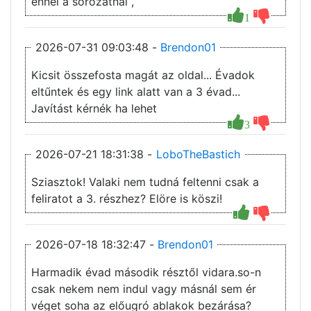
ennél a sorozatnál ,
1
2026-07-31 09:03:48 -
Brendon01
Kicsit összefosta magát az oldal... Évadok
eltűntek és egy link alatt van a 3 évad...
Javítást kérnék ha lehet
3
2026-07-21 18:31:38 -
LoboTheBastich
Sziasztok! Valaki nem tudná feltenni csak a
feliratot a 3. részhez? Elöre is köszi!
2026-07-18 18:32:47 -
Brendon01
Harmadik évad második résztől vidara.so-n
csak nekem nem indul vagy másnál sem ér
véget soha az előugró ablakok bezárása?