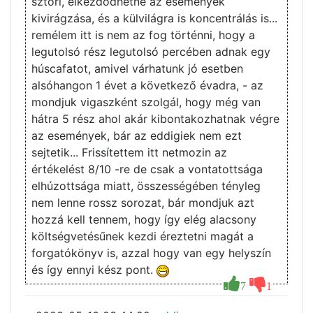
sztori, elkezdődhetne az események
kivirágzása, és a külvilágra is koncentrálás is...
remélem itt is nem az fog történni, hogy a
legutolsó rész legutolsó percében adnak egy
húscafatot, amivel várhatunk jó esetben
alsóhangon 1 évet a következő évadra, - az
mondjuk vigaszként szolgál, hogy még van
hátra 5 rész ahol akár kibontakozhatnak végre
az események, bár az eddigiek nem ezt
sejtetik... Frissítettem itt netmozin az
értékelést 8/10 -re de csak a vontatottsága
elhúzottsága miatt, összességében tényleg
nem lenne rossz sorozat, bár mondjuk azt
hozzá kell tennem, hogy így elég alacsony
költségvetésűnek kezdi éreztetni magát a
forgatókönyv is, azzal hogy van egy helyszín
és így ennyi kész pont.
7
1