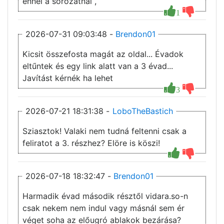
ennél a sorozatnál ,
1
2026-07-31 09:03:48 -
Brendon01
Kicsit összefosta magát az oldal... Évadok
eltűntek és egy link alatt van a 3 évad...
Javítást kérnék ha lehet
3
2026-07-21 18:31:38 -
LoboTheBastich
Sziasztok! Valaki nem tudná feltenni csak a
feliratot a 3. részhez? Elöre is köszi!
2026-07-18 18:32:47 -
Brendon01
Harmadik évad második résztől vidara.so-n
csak nekem nem indul vagy másnál sem ér
véget soha az előugró ablakok bezárása?