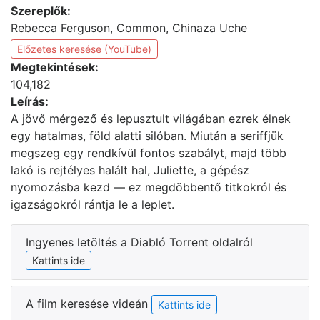
Szereplők:
Rebecca Ferguson, Common, Chinaza Uche
Előzetes keresése (YouTube)
Megtekintések:
104,182
Leírás:
A jövő mérgező és lepusztult világában ezrek élnek
egy hatalmas, föld alatti silóban. Miután a seriffjük
megszeg egy rendkívül fontos szabályt, majd több
lakó is rejtélyes halált hal, Juliette, a gépész
nyomozásba kezd — ez megdöbbentő titkokról és
igazságokról rántja le a leplet.
Ingyenes letöltés a Diabló Torrent oldalról
Kattints ide
A film keresése videán
Kattints ide