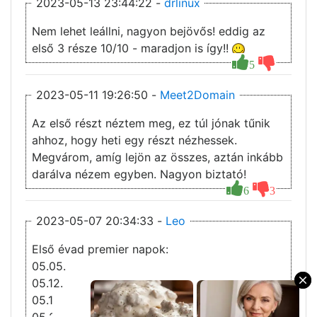
2023-05-13 23:44:22 -
drlinux
Nem lehet leállni, nagyon bejövős! eddig az
első 3 része 10/10 - maradjon is így!!
5
2023-05-11 19:26:50 -
Meet2Domain
Az első részt néztem meg, ez túl jónak tűnik
ahhoz, hogy heti egy részt nézhessek.
Megvárom, amíg lejön az összes, aztán inkább
darálva nézem egyben. Nagyon biztató!
6
3
2023-05-07 20:34:33 -
Leo
Első évad premier napok:
05.05.
05.12.
×
05.19.