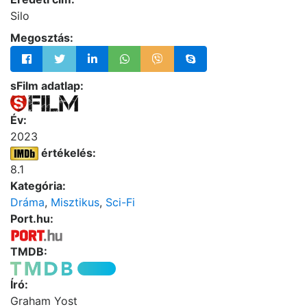
Silo
Megosztás:
sFilm adatlap:
Év:
2023
értékelés:
8.1
Kategória:
Dráma
,
Misztikus
,
Sci-Fi
Port.hu:
TMDB:
Író:
Graham Yost