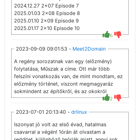
2024.12.27 2x07 Episode 7
2025.01.03 2x08 Episode 8
2025.01.10 2x09 Episode 9
2025.01.17 2x10 Episode 10
6
2023-09-09 09:01:53 -
Meet2Domain
A regény sorozatnak van egy (előzmény)
folytatása, Műszak a címe. Ott már több
felszíni vonatkozás van, de mint mondtam, ez
előzmény történet, viszont megmagyaráz
sokmindent az építőkről, és az okokról
2
2023-07-01 20:13:40 -
drlinux
Iszonyat jó volt az első évad, hatalmas
csavarral a végén! 1órán át olvastam a
redditet, különböző teóriák miatt, annyi sok