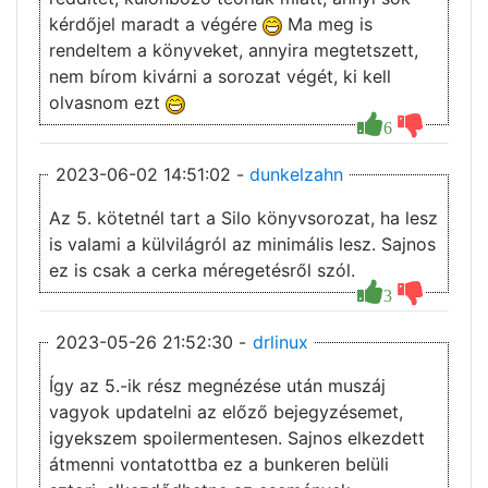
kérdőjel maradt a végére
Ma meg is
rendeltem a könyveket, annyira megtetszett,
nem bírom kivárni a sorozat végét, ki kell
olvasnom ezt
6
2023-06-02 14:51:02 -
dunkelzahn
Az 5. kötetnél tart a Silo könyvsorozat, ha lesz
is valami a külvilágról az minimális lesz. Sajnos
ez is csak a cerka méregetésről szól.
3
2023-05-26 21:52:30 -
drlinux
Így az 5.-ik rész megnézése után muszáj
vagyok updatelni az előző bejegyzésemet,
igyekszem spoilermentesen. Sajnos elkezdett
átmenni vontatottba ez a bunkeren belüli