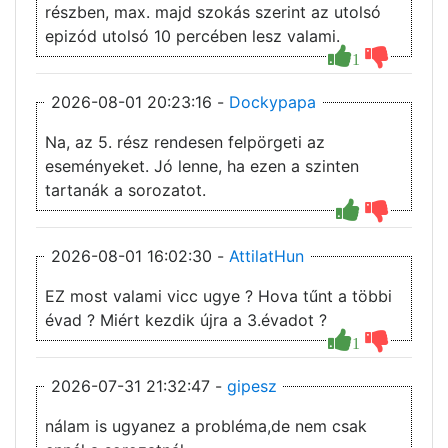
részben, max. majd szokás szerint az utolsó
epizód utolsó 10 percében lesz valami.
1
2026-08-01 20:23:16 -
Dockypapa
Na, az 5. rész rendesen felpörgeti az
eseményeket. Jó lenne, ha ezen a szinten
tartanák a sorozatot.
2026-08-01 16:02:30 -
AttilatHun
EZ most valami vicc ugye ? Hova tűnt a többi
évad ? Miért kezdik újra a 3.évadot ?
1
2026-07-31 21:32:47 -
gipesz
nálam is ugyanez a probléma,de nem csak