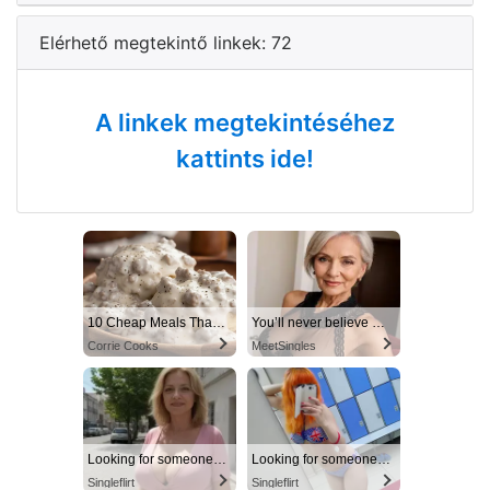
Elérhető megtekintő linkek: 72
A linkek megtekintéséhez
kattints ide!
10 Cheap Meals That Taste Like a Million Bucks
You’ll never believe why I moved to… Columbus
Corrie Cooks
MeetSingles
Looking for someone in Columbus today
Looking for someone in Columbus today
Singleflirt
Singleflirt