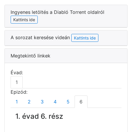
Ingyenes letöltés a Diabló Torrent oldalról
Kattints ide
A sorozat keresése videán
Kattints ide
Megtekintő linkek
Évad:
1
Epizód:
1
2
3
4
5
6
1. évad 6. rész