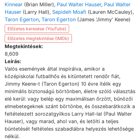
Kinnear
(Brian Miller),
Paul Walter Hauser
,
Paul Walter
Hauser
(Larry Hall),
Sepideh Moafi
(Lauren McCauley),
Taron Egerton
,
Taron Egerton
(James 'Jimmy' Keene)
Előzetes keresése (YouTube)
Előzetes megtekintése (IMDb)
Megtekintések:
8,609
Leírás:
Valós események által inspirálva, amikor a
középiskolai futballhős és kitüntetett rendőr fiát,
Jimmy Keene-t (Taron Egerton) 10 évre ítélik egy
minimális biztonságú börtönben, életre szóló választás
elé kerül: vagy belép egy maximálisan őrzött, bűnözői
elmebetegeknek szánt börtönbe, és összebarátkozik a
feltételezett sorozatgyilkos Larry Hall-lal (Paul Walter
Hauser), vagy marad, ahol van, és letölti a teljes
büntetését feltételes szabadlábra helyezés lehetősége
nélkül.