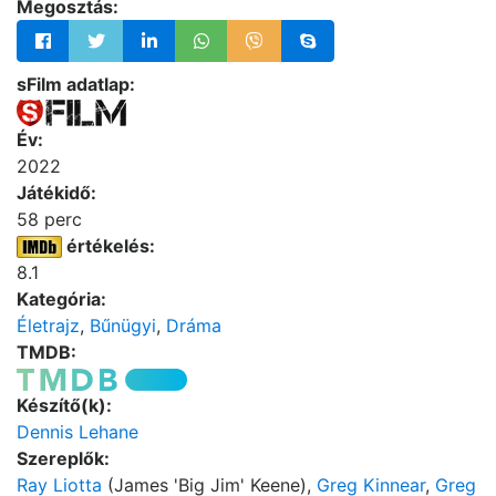
Megosztás:
sFilm adatlap:
Év:
2022
Játékidő:
58 perc
értékelés:
8.1
Kategória:
Életrajz
,
Bűnügyi
,
Dráma
TMDB:
Készítő(k):
Dennis Lehane
Szereplők:
Ray Liotta
(James 'Big Jim' Keene),
Greg Kinnear
,
Greg