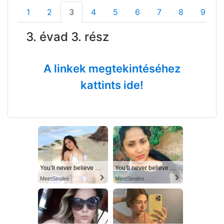
1
2
3
4
5
6
7
8
9
3. évad 3. rész
A linkek megtekintéséhez
kattints ide!
You’ll never believe why I moved to… Columbus
You’ll never believe why I moved to… Columbus
MeetSingles
MeetSingles