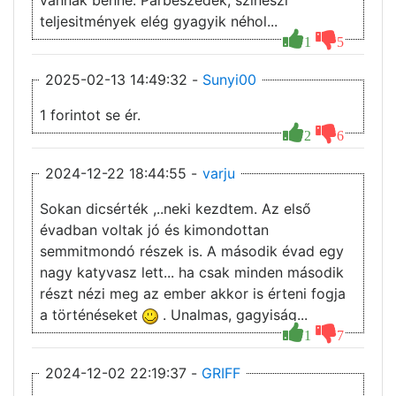
vannak benne. Párbeszédek, szinészi
teljesitmények elég gyagyik néhol...
1
5
2025-02-13 14:49:32 -
Sunyi00
1 forintot se ér.
2
6
2024-12-22 18:44:55 -
varju
Sokan dicsérték ,..neki kezdtem. Az első
évadban voltak jó és kimondottan
semmitmondó részek is. A második évad egy
nagy katyvasz lett... ha csak minden második
részt nézi meg az ember akkor is érteni fogja
a történéseket
. Unalmas, gagyiság...
1
7
2024-12-02 22:19:37 -
GRIFF