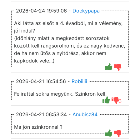
2026-04-24 19:59:06 -
Dockypapa
Aki látta az elsőt a 4. évadból, mi a vélemény,
jól indul?
(időhiány miatt a megkezdett sorozatok
között kell rangsorolnom, és ez nagy kedvenc,
de ha nem ütős a nyitórész, akkor nem
kapkodok vele...)
2026-04-21 16:54:56 -
Robiiiii
Felirattal sokra megyünk. Szinkron kell.
3
2026-04-21 06:53:34 -
Anubisz84
Ma jön szinkronnal ?