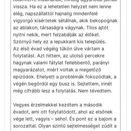
vissza. Ha ez a lehetetlen helyzet nem lenne
elég, napszállattól hajnalig mindenfelé
vigyorgó kísértetek sétálnak, akik bekopognak
az ablakon, társaságra vágynak. Tilos ajtót
nyitni nekik, mert felzabálják az élőket.
Szörnyű hely ez a lepukkant kis település.
Az első évad végéig tűkön ülve vártam a
folytatást. Azt hittem, az utolsó percekre
hagynak valami fátylat fellebbentő, parányi
magyarázatot, miért voltak a megelőző
epizódok. Ehelyett a problémák fokozódtak, a
végén begördül egy busz is. Sejtettem, innét
még cifrább lesz a folytatás. Nem tévedtem.
Vegyes érzelmekkel kezdtem a második
évadot, ami ott folytatódott, ahol az elsőnek
vége lett, vagyis – sehol. És pont ez a bajom a
sorozattal. Olyan szintű sejtelmességet zúdít a