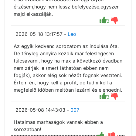
érzésem,hogy nem lessz befelyezése,egyszer
majd elkaszálják.
2
2026-05-18 13:17:57 -
Leo
Az egyik kedvenc sorozatom az indulása óta.
De tényleg annyira kezdik már feleslegesen
túlcsavarni, hogy ha max a következő évadban
nem zárják le (mert láthatóan ebben nem
fogják), akkor elég sok nézőt fognak veszíteni.
Értem én, hogy kell a profit, de tudni kell a
megfelelő időben méltóan lezárni és elengedni.
3
2026-05-08 14:43:03 -
007
Hatalmas marhaságok vannak ebben a
sorozatban!