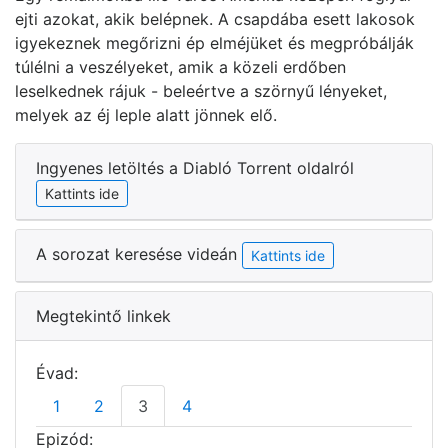
ejti azokat, akik belépnek. A csapdába esett lakosok
igyekeznek megőrizni ép elméjüket és megpróbálják
túlélni a veszélyeket, amik a közeli erdőben
leselkednek rájuk - beleértve a szörnyű lényeket,
melyek az éj leple alatt jönnek elő.
Ingyenes letöltés a Diabló Torrent oldalról
Kattints ide
A sorozat keresése videán
Kattints ide
Megtekintő linkek
Évad:
1
2
3
4
Epizód: