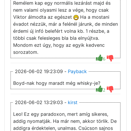
Remélem kap egy normális lezárást majd és
nem valami olyasmi lesz a vége, hogy csak
Viktor álmodta az egészet
Ha a mostani
évadot nézzük, már a felénél járunk, de minden
érdemi új infó belefért volna kb. 1 részbe, a
többi csak felesleges bla bla elnyújtva.
Mondom ezt úgy, hogy az egyik kedvenc
sorozatom.
6
2026-06-02 19:23:09 -
Payback
Boyd-nak hogy maradt még whisky-je?
2
2026-06-02 13:29:03 -
kirst
Leo! Ez egy paradoxon, mert amíg sikeres,
addig nyomatják. Ha már nem, akkor törlik. De
addigra érdektelen, unalmas. Csúcson sajnos