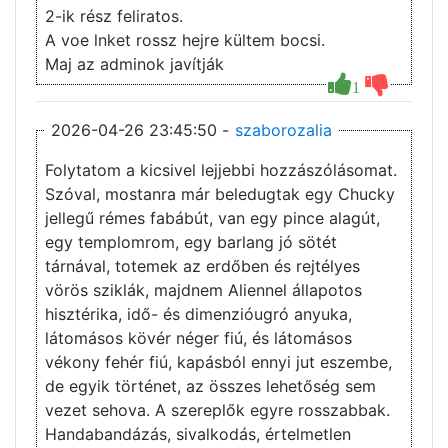
2-ik rész feliratos.
A voe lnket rossz hejre kültem bocsi.
Maj az adminok javítják
1
2026-04-26 23:45:50 -
szaborozalia
Folytatom a kicsivel lejjebbi hozzászólásomat.
Szóval, mostanra már beledugtak egy Chucky
jellegű rémes fabábút, van egy pince alagút,
egy templomrom, egy barlang jó sötét
tárnával, totemek az erdőben és rejtélyes
vörös sziklák, majdnem Aliennel állapotos
hisztérika, idő- és dimenzióugró anyuka,
látomásos kövér néger fiú, és látomásos
vékony fehér fiú, kapásból ennyi jut eszembe,
de egyik történet, az összes lehetőség sem
vezet sehova. A szereplők egyre rosszabbak.
Handabandázás, sivalkodás, értelmetlen