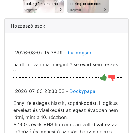
Looking for someone in Columbus today
Looking for someone in Columbus today
Singleflirt
Singleflirt
Hozzászólások
2026-08-07 15:38:19 -
bulldogsm
na itt mi van mar megint ? se evad sem reszek
?
2026-07-03 20:30:53 -
Dockypapa
Ennyi felesleges hisztit, sopánkodást, illogikus
érvelést és viselkedést az egész évadban nem
látni, mint a 10. részben.
A '90-s évek VHS horroraiban volt divat ez az
időhúzó és idehesítő szokás, hogy emberek,