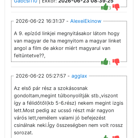
Gabcsi110
| Ekkor:
2026-06-23 08:39:25
3
2026-06-22 16:31:37 -
AlexeiEkinow
A 9. epízód linkjei megnyitásakor látom hogy
van magyar de ha megnyitom a magyar linket
angol a film de akkor miért magyarul van
feltüntetve??,
1
2026-06-22 05:27:57 -
agglax
Az első pár rész a szokásosnak
gondoltam,megint túlbonyolítják stb.,viszont
így a félidőtől(kb 5-6.rész) nekem megint izgis
lett.Most pedig az ucssó részt már nagyon
várós lett,remélem valami jó befejezést
csinálnak neki.Így összeségben nem volt rossz
sorozat.