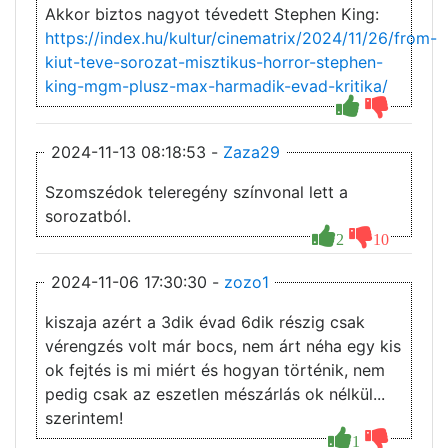
Akkor biztos nagyot tévedett Stephen King:
https://index.hu/kultur/cinematrix/2024/11/26/from-
kiut-teve-sorozat-misztikus-horror-stephen-
king-mgm-plusz-max-harmadik-evad-kritika/
2024-11-13 08:18:53 -
Zaza29
Szomszédok teleregény színvonal lett a
sorozatból.
2
10
2024-11-06 17:30:30 -
zozo1
kiszaja azért a 3dik évad 6dik részig csak
vérengzés volt már bocs, nem árt néha egy kis
ok fejtés is mi miért és hogyan történik, nem
pedig csak az eszetlen mészárlás ok nélkül...
szerintem!
1