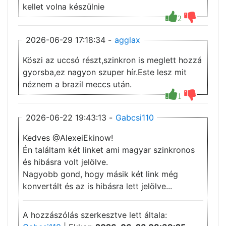
kellet volna készülnie
2
2026-06-29 17:18:34 -
agglax
Köszi az uccsó részt,szinkron is meglett hozzá
gyorsba,ez nagyon szuper hír.Este lesz mit
néznem a brazil meccs után.
1
2026-06-22 19:43:13 -
Gabcsi110
Kedves @AlexeiEkinow!
Én találtam két linket ami magyar szinkronos
és hibásra volt jelölve.
Nagyobb gond, hogy másik két link még
konvertált és az is hibásra lett jelölve...
A hozzászólás szerkesztve lett általa: