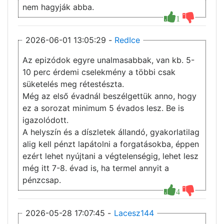
nem hagyják abba.
1
2026-06-01 13:05:29 -
RedIce
Az epizódok egyre unalmasabbak, van kb. 5-
10 perc érdemi cselekmény a többi csak
süketelés meg rétestészta.
Még az első évadnál beszélgettük anno, hogy
ez a sorozat minimum 5 évados lesz. Be is
igazolódott.
A helyszín és a díszletek állandó, gyakorlatilag
alig kell pénzt lapátolni a forgatásokba, éppen
ezért lehet nyújtani a végtelenségig, lehet lesz
még itt 7-8. évad is, ha termel annyit a
pénzcsap.
4
2026-05-28 17:07:45 -
Lacesz144