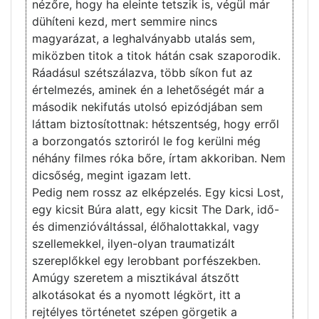
nézőre, hogy ha eleinte tetszik is, végül már
dühíteni kezd, mert semmire nincs
magyarázat, a leghalványabb utalás sem,
miközben titok a titok hátán csak szaporodik.
Ráadásul szétszálazva, több síkon fut az
értelmezés, aminek én a lehetőségét már a
második nekifutás utolsó epizódjában sem
láttam biztosítottnak: hétszentség, hogy erről
a borzongatós sztoriról le fog kerülni még
néhány filmes róka bőre, írtam akkoriban. Nem
dicsőség, megint igazam lett.
Pedig nem rossz az elképzelés. Egy kicsi Lost,
egy kicsit Búra alatt, egy kicsit The Dark, idő-
és dimenzióváltással, élőhalottakkal, vagy
szellemekkel, ilyen-olyan traumatizált
szereplőkkel egy lerobbant porfészekben.
Amúgy szeretem a misztikával átszőtt
alkotásokat és a nyomott légkört, itt a
rejtélyes történetet szépen görgetik a