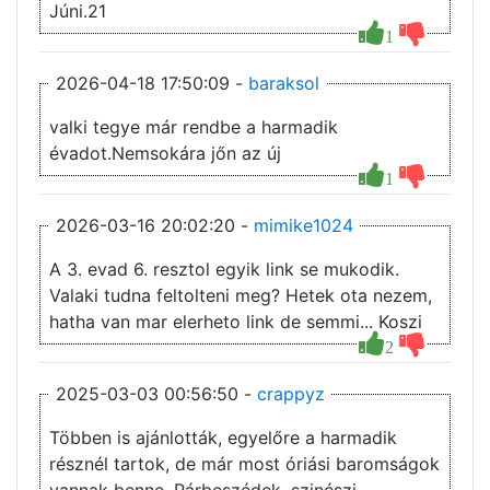
Júni.21
1
2026-04-18 17:50:09 -
baraksol
valki tegye már rendbe a harmadik
évadot.Nemsokára jőn az új
1
2026-03-16 20:02:20 -
mimike1024
A 3. evad 6. resztol egyik link se mukodik.
Valaki tudna feltolteni meg? Hetek ota nezem,
hatha van mar elerheto link de semmi... Koszi
2
2025-03-03 00:56:50 -
crappyz
Többen is ajánlották, egyelőre a harmadik
résznél tartok, de már most óriási baromságok