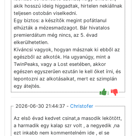
akik hosszú ideig higgadtak, hirtelen nekiállnak
teljesen ostobán viselkedni.
Egy biztos: a készítők megint pofátlanul
elhúzták a mézesmadzagot. Bár hivatalos
premierdátum még nincs, az 5. évad
elkerülhetetlen.
Kíváncsi vagyok, hogyan másznak ki ebből az
egészből az alkotók. Ha ugyanúgy, mint a
TwinPeaks, vagy a Lost esetében, akkor
egészen egyszerűen ezután le kell őket írni, és
lepontozni az alkotásaikat, mert ez szimplán
egy átejtés.
1
2026-06-30 21:44:37 -
Christofer
Az elsö évad kedvet csinat,a masodik lekötött,
a harmadik egy kalap szr volt , a negyedik ,na
ezt inkabb nem kommentelném ide , el se