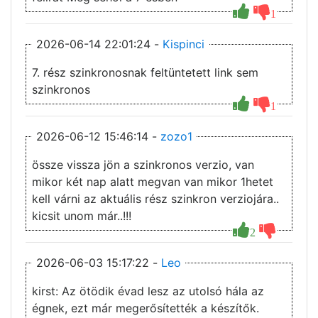
1
2026-06-14 22:01:24 -
Kispinci
7. rész szinkronosnak feltüntetett link sem
szinkronos
1
2026-06-12 15:46:14 -
zozo1
össze vissza jön a szinkronos verzio, van
mikor két nap alatt megvan van mikor 1hetet
kell várni az aktuális rész szinkron verziojára..
kicsit unom már..!!!
2
2026-06-03 15:17:22 -
Leo
kirst: Az ötödik évad lesz az utolsó hála az
égnek, ezt már megerősítették a készítők.