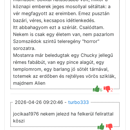
köznapi emberek jeges mosollyal sétáltak: a
vér megfagyott az ereimben. Emez pusztán
bazári, véres, kecsapos idétlenkedés.
Itt abbahagyom ezt a szériát. Csalódtam.
Nekem is csak egy életem van, nem pazarlom
Szomszédok szintű teleregény "horror"
sorozatra.
Mostanra már beledugtak egy Chucky jellegű
rémes fabábút, van egy pince alagút, egy
templomrom, egy barlang jó sötét tárnával,
totemek az erdőben és rejtélyes vörös sziklák,
majdnem Alien
6
2
2026-04-26 09:20:46 -
turbo333
jocikaa1976 nekem jelezd ha felkerül felirattal
köszi