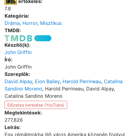
értékelés:
7.8
Kategória:
Dráma
,
Horror
,
Misztikus
TMDB:
Készítő(k):
John Griffin
Író:
John Griffin
Szereplők:
David Alpay
,
Eion Bailey
,
Harold Perrineau
,
Catalina
Sandino Moreno
, Harold Perrineau, David Alpay,
Catalina Sandino Moreno
Előzetes keresése (YouTube)
Megtekintések:
277,826
Leírás:
Egy rémálmokba illő város Amerika közepén foglyul