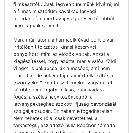
filmkészítők. Csak legyen türelmünk kivárni, mi
a filmes misztérium kavalkád lényegi
mondandója, mert az ijesztgetésen túl abból
nem kapunk semmit.
Mára már látom, a harmadik évad pont olyan
irritálóan titokzatos, kínnal keservvel
bonyolított, mint az előzők voltak. Azzal a
kiegészítéssel, hogy ezúttal már a valós, földi
világot is bekapcsolják a mesébe, ami nem
lenne baj, de nekem fájó, amiért elkezdték a
„szörnyeket”, zombi szellemeket vagy miket
sűrűbben mutogatni. Olcsó, hatásvadász
fogás, a széles nagyközönségből a
látványpékséghez szokott ifjúság bevonzását
szolgálja csupán. Ez nekem elfogadhatatlan.
Nem tehetek róla, csak nevettetnek a
farkasfogú, oszladozó hulla képében támadó
mumusok. Sokkal hatásosabb volt, mikor a