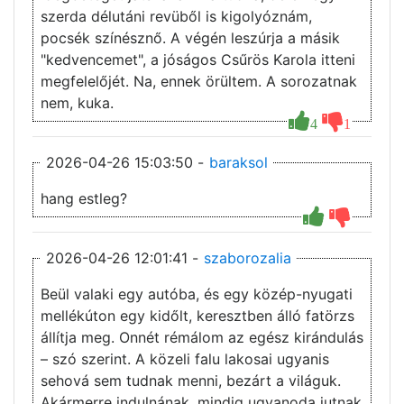
szerda délutáni revüből is kigolyóznám,
pocsék színésznő. A végén leszúrja a másik
"kedvencemet", a jóságos Csűrös Karola itteni
megfelelőjét. Na, ennek örültem. A sorozatnak
nem, kuka.
4
1
2026-04-26 15:03:50 -
baraksol
hang estleg?
2026-04-26 12:01:41 -
szaborozalia
Beül valaki egy autóba, és egy közép-nyugati
mellékúton egy kidőlt, keresztben álló fatörzs
állítja meg. Onnét rémálom az egész kirándulás
– szó szerint. A közeli falu lakosai ugyanis
sehová sem tudnak menni, bezárt a világuk.
Akármerre indulnának, mindig ugyanoda jutnak