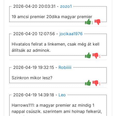
2026-04-20 20:03:31 -
zozo1
19 amcsi premier 20dika magyar premier
1
2026-04-20 12:07:56 -
jocikaa1976
Hivatalos felirat a linkemen, csak még át kell
állítsák az adminok.
1
2026-04-19 19:32:15 -
Robiiiii
Szinkron mikor lesz?
1
2026-04-19 14:39:18 -
Leo
Harrows111: a magyar premier az mindig 1
nappal csúszik. szerintem ami holnap felkerül,