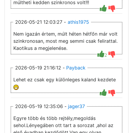
múltheti kedden szinkronos volt!!!
2026-05-21 12:03:27 -
athis1975
Nem igazán értem, múlt héten hétfőn már volt
szinkronosan, most meg semmi csak felirattal.
Kaotikus a megjelenése.
2
2026-05-19 21:16:12 -
Payback
Lehet ez csak egy különleges kaland kezdete
2026-05-19 12:35:06 -
jager37
Egyre több és több rejtély,megoldás
sehol.Lényegáben ott tart a sorozat ,ahol az
első évadban kezdődött.Van egy olyan