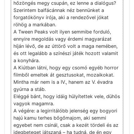
hőzöngés megy csupán, ez lenne a dialógus?
Szerintem balfácánnak néz bennünket a
forgatókönyv írója, aki a rendezővel jókat
röhög a markában.
A Tween Peaks volt ilyen semmibe forduló,
ennyire megoldás vagy érdemi magyarázat
híján lévő, de az úttörő volt a maga nemében,
és ott legalább a színészi játék hozott valamit
a konyhára.
A Kiútban látni, hogy egy csomó egyéb horror
filmből emeltek át gesztusokat, mozaikokat.
Mintha már nem is a IV., hanem az V. évadra
gyúrna a stáb.
Eléggé bánt, hogy idáig hülyítettek vele, dühös
vagyok magamra.
A végére: a legirritálóbb jelenség egy bogyori
hajú kamu terhes bőgőmajom, aki semmi
egyebet nem csinál, csak a kezét tördeli és az
idegbeteget játszaná – ha tudná, de én egy