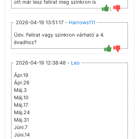
ott már lesz felirat meg szinkron is
1
2026-04-19 13:51:17 -
Harrows111
Üdv. Felirat vagy szinkron várható a 4.
évadhoz?
2026-04-19 12:38:48 -
Leo
Ápr.19
Ápr.26
Máj.3
Máj.10
Máj.17
Máj.24
Máj.31
Júni.7
Júni.14