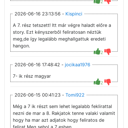
2
2026-06-16 23:13:56 -
Kispinci
A 7. rész tetszett! Itt már végre haladt előre a
story. Ezt kényszerből feliratosan néztük
meg,de így legalább meghallgattuk eredeti
hangon.
2
2026-06-16 17:48:42 -
jocikaa1976
7- ik rész magyar
2
2026-06-15 00:41:23 -
Tomi922
Még a 7 ik részt sem lehet legalabb feklirattal
nezni de mar a 8. Rakjatok tenne valaki valamit
hogy ha mar azt adjatok hogy feliratos de
felirat Meg sehol a 7 esben