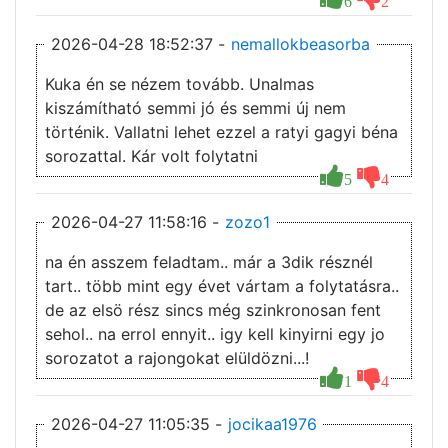
6
2
2026-04-28 18:52:37 -
nemallokbeasorba
Kuka én se nézem tovább. Unalmas
kiszámítható semmi jó és semmi új nem
történik. Vallatni lehet ezzel a ratyi gagyi béna
sorozattal. Kár volt folytatni
5
4
2026-04-27 11:58:16 -
zozo1
na én asszem feladtam.. már a 3dik résznél
tart.. több mint egy évet vártam a folytatásra..
de az elsö rész sincs még szinkronosan fent
sehol.. na errol ennyit.. igy kell kinyirni egy jo
sorozatot a rajongokat elüldözni...!
1
4
2026-04-27 11:05:35 -
jocikaa1976