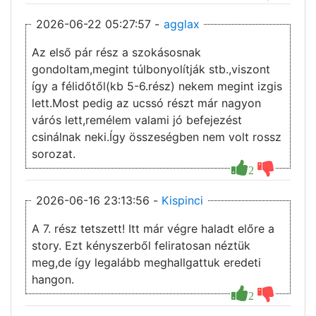
2026-06-22 05:27:57 -
agglax
Az első pár rész a szokásosnak
gondoltam,megint túlbonyolítják stb.,viszont
így a félidőtől(kb 5-6.rész) nekem megint izgis
lett.Most pedig az ucssó részt már nagyon
várós lett,remélem valami jó befejezést
csinálnak neki.Így összeségben nem volt rossz
sorozat.
2
2026-06-16 23:13:56 -
Kispinci
A 7. rész tetszett! Itt már végre haladt előre a
story. Ezt kényszerből feliratosan néztük
meg,de így legalább meghallgattuk eredeti
hangon.
2