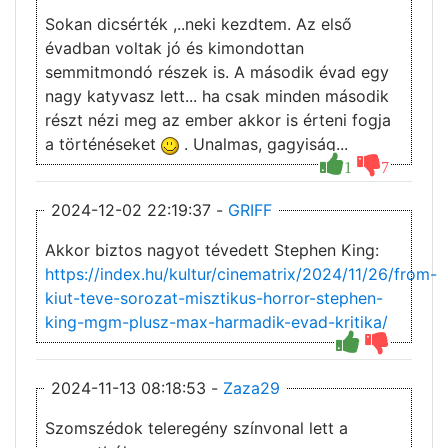
Sokan dicsérték ,..neki kezdtem. Az első
évadban voltak jó és kimondottan
semmitmondó részek is. A második évad egy
nagy katyvasz lett... ha csak minden második
részt nézi meg az ember akkor is érteni fogja
a történéseket
. Unalmas, gagyiság...
1
7
2024-12-02 22:19:37 -
GRIFF
Akkor biztos nagyot tévedett Stephen King:
https://index.hu/kultur/cinematrix/2024/11/26/from-
kiut-teve-sorozat-misztikus-horror-stephen-
king-mgm-plusz-max-harmadik-evad-kritika/
2024-11-13 08:18:53 -
Zaza29
Szomszédok teleregény színvonal lett a