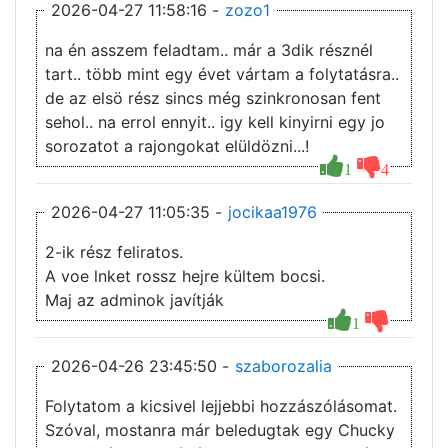
2026-04-27 11:58:16 -
zozo1
na én asszem feladtam.. már a 3dik résznél
tart.. több mint egy évet vártam a folytatásra..
de az elsö rész sincs még szinkronosan fent
sehol.. na errol ennyit.. igy kell kinyirni egy jo
sorozatot a rajongokat elüldözni...!
1
4
2026-04-27 11:05:35 -
jocikaa1976
2-ik rész feliratos.
A voe lnket rossz hejre kültem bocsi.
Maj az adminok javítják
1
2026-04-26 23:45:50 -
szaborozalia
Folytatom a kicsivel lejjebbi hozzászólásomat.
Szóval, mostanra már beledugtak egy Chucky