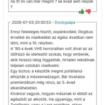
na itt mi van mar megint ? se evad sem reszek
?
2026-07-03 20:30:53 -
Dockypapa
Ennyi felesleges hisztit, sopánkodást, illogikus
érvelést és viselkedést az egész évadban nem
látni, mint a 10. részben.
A '90-s évek VHS horroraiban volt divat ez az
időhúzó és idehesítő szokás, hogy emberek,
akik hosszú ideig higgadtak, hirtelen nekiállnak
teljesen ostobán viselkedni.
Egy biztos: a készítők megint pofátlanul
elhúzták a mézesmadzagot. Bár hivatalos
premierdátum még nincs, az 5. évad
elkerülhetetlen.
Kíváncsi vagyok, hogyan másznak ki ebből az
egészből az alkotók. Ha ugyanúgy, mint a
TwinPeaks, vagy a Lost esetében, akkor