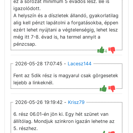
ez a sorozat minimum 5 évados lesz. Be is
igazolódott.
A helyszín és a díszletek állandó, gyakorlatilag
alig kell pénzt lapátolni a forgatásokba, éppen
ezért lehet nyújtani a végtelenségig, lehet lesz
még itt 7-8. évad is, ha termel annyit a
pénzcsap.
4
2026-05-28 17:07:45 -
Lacesz144
Fent az 5dik rész is magyarul csak görgesetek
lejebb a linkeknél.
2026-05-26 19:19:42 -
Krisz79
6. rész 06.01-én jön ki. Egy hét szünet van
állítólag. Mondjuk szinkron igazán lehetne az
5. részhez.