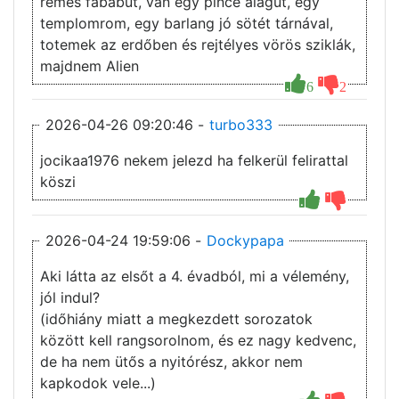
rémes fabábút, van egy pince alagút, egy
templomrom, egy barlang jó sötét tárnával,
totemek az erdőben és rejtélyes vörös sziklák,
majdnem Alien
6
2
2026-04-26 09:20:46 -
turbo333
jocikaa1976 nekem jelezd ha felkerül felirattal
köszi
2026-04-24 19:59:06 -
Dockypapa
Aki látta az elsőt a 4. évadból, mi a vélemény,
jól indul?
(időhiány miatt a megkezdett sorozatok
között kell rangsorolnom, és ez nagy kedvenc,
de ha nem ütős a nyitórész, akkor nem
kapkodok vele...)