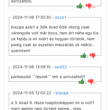
sorozatból.
2
10
2024-11-06 17:30:30 -
zozo1
kiszaja azért a 3dik évad 6dik részig csak
vérengzés volt már bocs, nem árt néha egy kis
ok fejtés is mi miért és hogyan történik, nem
pedig csak az eszetlen mészárlás ok nélkül...
szerintem!
1
2024-11-06 13:59:15 -
sosi52
párbeszéd ˇˇrészekˇˇ lett a sorozatból?
2
2
2024-11-05 12:02:22 -
kiszaja
a 3. évad 6. része tulajdonképpen mi is volt?
mert semmi nem történt benne... üres