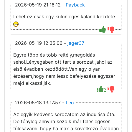
2026-05-19 21:16:12 -
Payback
Lehet ez csak egy különleges kaland kezdete
2026-05-19 12:35:06 -
jager37
Egyre több és több rejtély,megoldás
sehol.Lényegáben ott tart a sorozat ,ahol az
első évadban kezdődött.Van egy olyan
érzésem,hogy nem lessz befelyezése,egyszer
majd elkaszálják.
2
2026-05-18 13:17:57 -
Leo
Az egyik kedvenc sorozatom az indulása óta.
De tényleg annyira kezdik már feleslegesen
túlcsavarni, hogy ha max a következő évadban