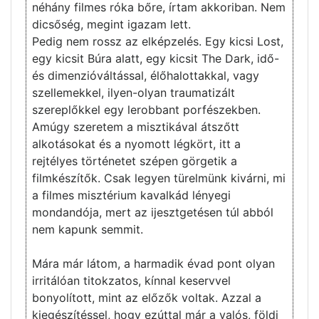
néhány filmes róka bőre, írtam akkoriban. Nem
dicsőség, megint igazam lett.
Pedig nem rossz az elképzelés. Egy kicsi Lost,
egy kicsit Búra alatt, egy kicsit The Dark, idő-
és dimenzióváltással, élőhalottakkal, vagy
szellemekkel, ilyen-olyan traumatizált
szereplőkkel egy lerobbant porfészekben.
Amúgy szeretem a misztikával átszőtt
alkotásokat és a nyomott légkört, itt a
rejtélyes történetet szépen görgetik a
filmkészítők. Csak legyen türelmünk kivárni, mi
a filmes misztérium kavalkád lényegi
mondandója, mert az ijesztgetésen túl abból
nem kapunk semmit.
Mára már látom, a harmadik évad pont olyan
irritálóan titokzatos, kínnal keservvel
bonyolított, mint az előzők voltak. Azzal a
kiegészítéssel, hogy ezúttal már a valós, földi