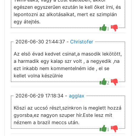
egészen egyszerűen ezután le kell őket írni, és
lepontozni az alkotásaikat, mert ez szimplán
egy átejtés.
1
2026-06-30 21:44:37 -
Christofer
Az elsö évad kedvet csinat,a masodik lekötött,
a harmadik egy kalap szr volt , a negyedik ,na
ezt inkabb nem kommentelném ide , el se
kellet volna készülnie
2
2026-06-29 17:18:34 -
agglax
Köszi az uccsó részt,szinkron is meglett hozzá
gyorsba,ez nagyon szuper hír.Este lesz mit
néznem a brazil meccs után.
1