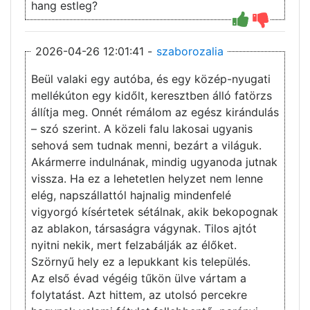
hang estleg?
2026-04-26 12:01:41 -
szaborozalia
Beül valaki egy autóba, és egy közép-nyugati
mellékúton egy kidőlt, keresztben álló fatörzs
állítja meg. Onnét rémálom az egész kirándulás
– szó szerint. A közeli falu lakosai ugyanis
sehová sem tudnak menni, bezárt a világuk.
Akármerre indulnának, mindig ugyanoda jutnak
vissza. Ha ez a lehetetlen helyzet nem lenne
elég, napszállattól hajnalig mindenfelé
vigyorgó kísértetek sétálnak, akik bekopognak
az ablakon, társaságra vágynak. Tilos ajtót
nyitni nekik, mert felzabálják az élőket.
Szörnyű hely ez a lepukkant kis település.
Az első évad végéig tűkön ülve vártam a
folytatást. Azt hittem, az utolsó percekre