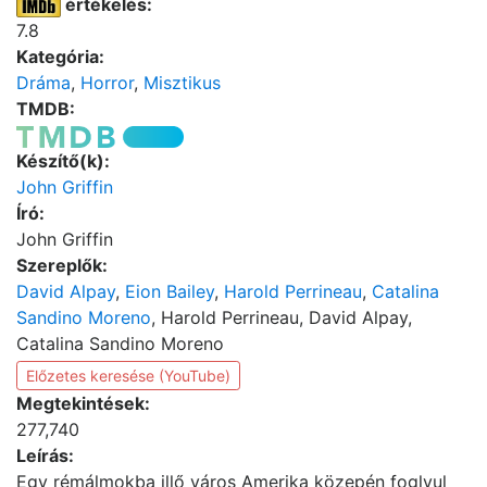
értékelés:
7.8
Kategória:
Dráma
,
Horror
,
Misztikus
TMDB:
Készítő(k):
John Griffin
Író:
John Griffin
Szereplők:
David Alpay
,
Eion Bailey
,
Harold Perrineau
,
Catalina
Sandino Moreno
, Harold Perrineau, David Alpay,
Catalina Sandino Moreno
Előzetes keresése (YouTube)
Megtekintések:
277,740
Leírás:
Egy rémálmokba illő város Amerika közepén foglyul