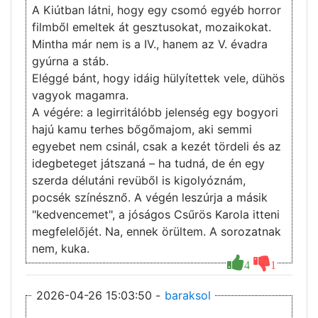
A Kiútban látni, hogy egy csomó egyéb horror
filmből emeltek át gesztusokat, mozaikokat.
Mintha már nem is a IV., hanem az V. évadra
gyúrna a stáb.
Eléggé bánt, hogy idáig hülyítettek vele, dühös
vagyok magamra.
A végére: a legirritálóbb jelenség egy bogyori
hajú kamu terhes bőgőmajom, aki semmi
egyebet nem csinál, csak a kezét tördeli és az
idegbeteget játszaná – ha tudná, de én egy
szerda délutáni revüből is kigolyóznám,
pocsék színésznő. A végén leszúrja a másik
"kedvencemet", a jóságos Csűrös Karola itteni
megfelelőjét. Na, ennek örültem. A sorozatnak
nem, kuka.
4
1
2026-04-26 15:03:50 -
baraksol