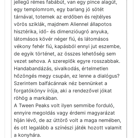
jellegű rémes fabábút, van egy pince alagút,
egy templomrom, egy barlang jó sötét
tárnával, totemek az erdőben és rejtélyes
vörös sziklák, majdnem Aliennel állapotos
hisztérika, idő- és dimenzióugró anyuka,
látomásos kövér néger fiú, és látomásos
vékony fehér fiú, kapásból ennyi jut eszembe,
de egyik történet, az összes lehetőség sem
vezet sehova. A szereplők egyre rosszabbak.
Handabandázás, sivalkodás, értelmetlen
hőzöngés megy csupán, ez lenne a dialógus?
Szerintem balfácánnak néz bennünket a
forgatókönyv írója, aki a rendezővel jókat
röhög a markában.
A Tween Peaks volt ilyen semmibe forduló,
ennyire megoldás vagy érdemi magyarázat
híján lévő, de az úttörő volt a maga nemében,
és ott legalább a színészi játék hozott valamit
a konyhára.