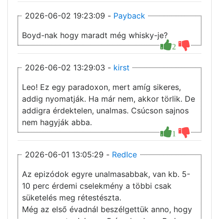
2026-06-02 19:23:09 -
Payback
Boyd-nak hogy maradt még whisky-je?
2
2026-06-02 13:29:03 -
kirst
Leo! Ez egy paradoxon, mert amíg sikeres,
addig nyomatják. Ha már nem, akkor törlik. De
addigra érdektelen, unalmas. Csúcson sajnos
nem hagyják abba.
1
2026-06-01 13:05:29 -
RedIce
Az epizódok egyre unalmasabbak, van kb. 5-
10 perc érdemi cselekmény a többi csak
süketelés meg rétestészta.
Még az első évadnál beszélgettük anno, hogy