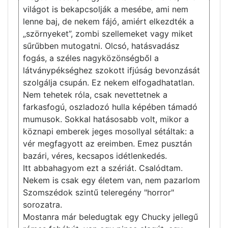
világot is bekapcsolják a mesébe, ami nem
lenne baj, de nekem fájó, amiért elkezdték a
„szörnyeket”, zombi szellemeket vagy miket
sűrűbben mutogatni. Olcsó, hatásvadász
fogás, a széles nagyközönségből a
látványpékséghez szokott ifjúság bevonzását
szolgálja csupán. Ez nekem elfogadhatatlan.
Nem tehetek róla, csak nevettetnek a
farkasfogú, oszladozó hulla képében támadó
mumusok. Sokkal hatásosabb volt, mikor a
köznapi emberek jeges mosollyal sétáltak: a
vér megfagyott az ereimben. Emez pusztán
bazári, véres, kecsapos idétlenkedés.
Itt abbahagyom ezt a szériát. Csalódtam.
Nekem is csak egy életem van, nem pazarlom
Szomszédok szintű teleregény "horror"
sorozatra.
Mostanra már beledugtak egy Chucky jellegű