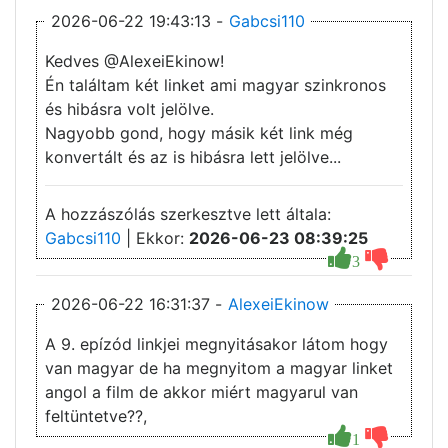
2026-06-22 19:43:13 -
Gabcsi110
Kedves @AlexeiEkinow!
Én találtam két linket ami magyar szinkronos
és hibásra volt jelölve.
Nagyobb gond, hogy másik két link még
konvertált és az is hibásra lett jelölve...
A hozzászólás szerkesztve lett általa:
Gabcsi110
| Ekkor:
2026-06-23 08:39:25
3
2026-06-22 16:31:37 -
AlexeiEkinow
A 9. epízód linkjei megnyitásakor látom hogy
van magyar de ha megnyitom a magyar linket
angol a film de akkor miért magyarul van
feltüntetve??,
1