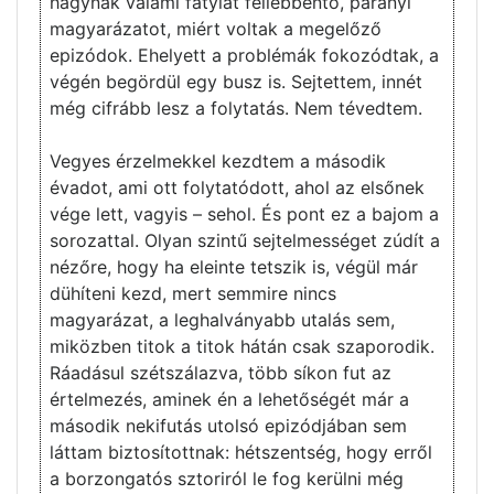
hagynak valami fátylat fellebbentő, parányi
magyarázatot, miért voltak a megelőző
epizódok. Ehelyett a problémák fokozódtak, a
végén begördül egy busz is. Sejtettem, innét
még cifrább lesz a folytatás. Nem tévedtem.
Vegyes érzelmekkel kezdtem a második
évadot, ami ott folytatódott, ahol az elsőnek
vége lett, vagyis – sehol. És pont ez a bajom a
sorozattal. Olyan szintű sejtelmességet zúdít a
nézőre, hogy ha eleinte tetszik is, végül már
dühíteni kezd, mert semmire nincs
magyarázat, a leghalványabb utalás sem,
miközben titok a titok hátán csak szaporodik.
Ráadásul szétszálazva, több síkon fut az
értelmezés, aminek én a lehetőségét már a
második nekifutás utolsó epizódjában sem
láttam biztosítottnak: hétszentség, hogy erről
a borzongatós sztoriról le fog kerülni még