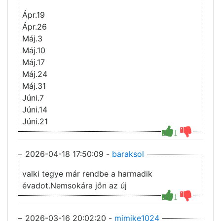
Ápr.19
Ápr.26
Máj.3
Máj.10
Máj.17
Máj.24
Máj.31
Júni.7
Júni.14
Júni.21
1
2026-04-18 17:50:09 -
baraksol
valki tegye már rendbe a harmadik
évadot.Nemsokára jőn az új
1
2026-03-16 20:02:20 -
mimike1024