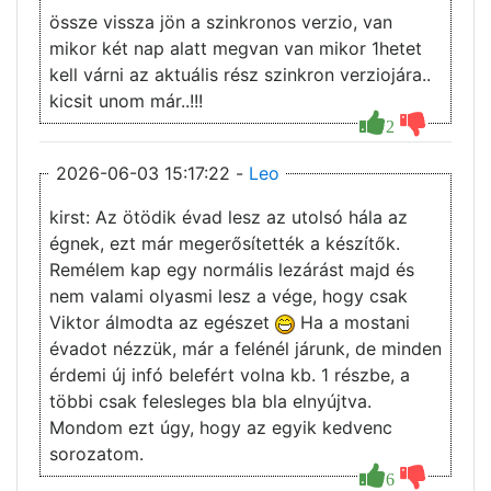
össze vissza jön a szinkronos verzio, van
mikor két nap alatt megvan van mikor 1hetet
kell várni az aktuális rész szinkron verziojára..
kicsit unom már..!!!
2
2026-06-03 15:17:22 -
Leo
kirst: Az ötödik évad lesz az utolsó hála az
égnek, ezt már megerősítették a készítők.
Remélem kap egy normális lezárást majd és
nem valami olyasmi lesz a vége, hogy csak
Viktor álmodta az egészet
Ha a mostani
évadot nézzük, már a felénél járunk, de minden
érdemi új infó belefért volna kb. 1 részbe, a
többi csak felesleges bla bla elnyújtva.
Mondom ezt úgy, hogy az egyik kedvenc
sorozatom.
6