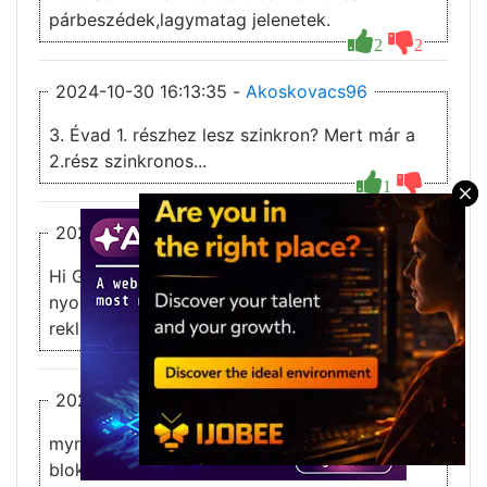
párbeszédek,lagymatag jelenetek.
2
2
2024-10-30 16:13:35 -
Akoskovacs96
3. Évad 1. részhez lesz szinkron? Mert már a
2.rész szinkronos...
1
×
2024-10-26 09:28:28 -
Marko1
Hi Guys ha nem akarsz 10000 szer reklámot
nyomkodni használjátok a brave bármijen
reklámot blokol ingyen na csá
3
2
2024-10-20 13:21:11 -
Fortresscomm
myron - nem értem! Én semmilyen plusz
blokkolót nem használok. Három-négy,