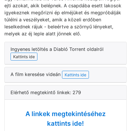
ejti azokat, akik belépnek. A csapdába esett lakosok
igyekeznek megőrizni ép elméjüket és megpróbálják
túlélni a veszélyeket, amik a közeli erdőben
leselkednek rájuk - beleértve a szörnyű lényeket,
melyek az éj leple alatt jönnek elő.
Ingyenes letöltés a Diabló Torrent oldalról
Kattints ide
A film keresése videán
Kattints ide
Elérhető megtekintő linkek: 279
A linkek megtekintéséhez
kattints ide!