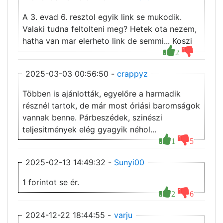
A 3. evad 6. resztol egyik link se mukodik.
Valaki tudna feltolteni meg? Hetek ota nezem,
hatha van mar elerheto link de semmi... Koszi
2
2025-03-03 00:56:50 -
crappyz
Többen is ajánlották, egyelőre a harmadik
résznél tartok, de már most óriási baromságok
vannak benne. Párbeszédek, szinészi
teljesitmények elég gyagyik néhol...
1
5
2025-02-13 14:49:32 -
Sunyi00
1 forintot se ér.
2
6
2024-12-22 18:44:55 -
varju