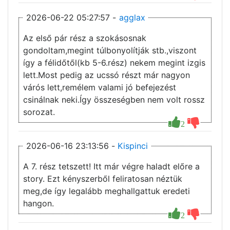
2026-06-22 05:27:57 -
agglax
Az első pár rész a szokásosnak
gondoltam,megint túlbonyolítják stb.,viszont
így a félidőtől(kb 5-6.rész) nekem megint izgis
lett.Most pedig az ucssó részt már nagyon
várós lett,remélem valami jó befejezést
csinálnak neki.Így összeségben nem volt rossz
sorozat.
2
2026-06-16 23:13:56 -
Kispinci
A 7. rész tetszett! Itt már végre haladt előre a
story. Ezt kényszerből feliratosan néztük
meg,de így legalább meghallgattuk eredeti
hangon.
2