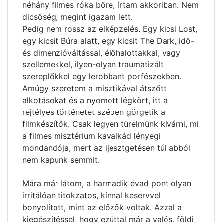
néhány filmes róka bőre, írtam akkoriban. Nem
dicsőség, megint igazam lett.
Pedig nem rossz az elképzelés. Egy kicsi Lost,
egy kicsit Búra alatt, egy kicsit The Dark, idő-
és dimenzióváltással, élőhalottakkal, vagy
szellemekkel, ilyen-olyan traumatizált
szereplőkkel egy lerobbant porfészekben.
Amúgy szeretem a misztikával átszőtt
alkotásokat és a nyomott légkört, itt a
rejtélyes történetet szépen görgetik a
filmkészítők. Csak legyen türelmünk kivárni, mi
a filmes misztérium kavalkád lényegi
mondandója, mert az ijesztgetésen túl abból
nem kapunk semmit.
Mára már látom, a harmadik évad pont olyan
irritálóan titokzatos, kínnal keservvel
bonyolított, mint az előzők voltak. Azzal a
kiegészítéssel, hogy ezúttal már a valós, földi