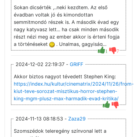
Sokan dicsérték ,..neki kezdtem. Az első
évadban voltak jó és kimondottan
semmitmondó részek is. A második évad egy
nagy katyvasz lett... ha csak minden második
részt nézi meg az ember akkor is érteni fogja
a történéseket
. Unalmas, gagyiság...
1
7
2024-12-02 22:19:37 -
GRIFF
Akkor biztos nagyot tévedett Stephen King:
https://index.hu/kultur/cinematrix/2024/11/26/from-
kiut-teve-sorozat-misztikus-horror-stephen-
king-mgm-plusz-max-harmadik-evad-kritika/
2024-11-13 08:18:53 -
Zaza29
Szomszédok teleregény színvonal lett a