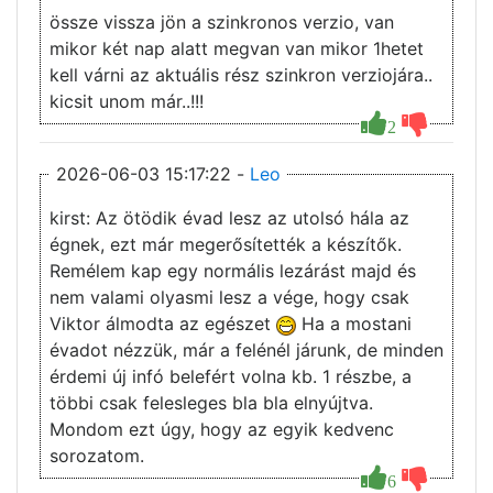
össze vissza jön a szinkronos verzio, van
mikor két nap alatt megvan van mikor 1hetet
kell várni az aktuális rész szinkron verziojára..
kicsit unom már..!!!
2
2026-06-03 15:17:22 -
Leo
kirst: Az ötödik évad lesz az utolsó hála az
égnek, ezt már megerősítették a készítők.
Remélem kap egy normális lezárást majd és
nem valami olyasmi lesz a vége, hogy csak
Viktor álmodta az egészet
Ha a mostani
évadot nézzük, már a felénél járunk, de minden
érdemi új infó belefért volna kb. 1 részbe, a
többi csak felesleges bla bla elnyújtva.
Mondom ezt úgy, hogy az egyik kedvenc
sorozatom.
6