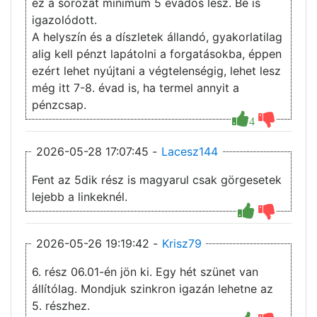
ez a sorozat minimum 5 évados lesz. Be is
igazolódott.
A helyszín és a díszletek állandó, gyakorlatilag
alig kell pénzt lapátolni a forgatásokba, éppen
ezért lehet nyújtani a végtelenségig, lehet lesz
még itt 7-8. évad is, ha termel annyit a
pénzcsap.
4
2026-05-28 17:07:45 -
Lacesz144
Fent az 5dik rész is magyarul csak görgesetek
lejebb a linkeknél.
2026-05-26 19:19:42 -
Krisz79
6. rész 06.01-én jön ki. Egy hét szünet van
állítólag. Mondjuk szinkron igazán lehetne az
5. részhez.