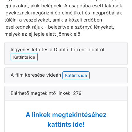
ejti azokat, akik belépnek. A csapdába esett lakosok
igyekeznek megőrizni ép elméjüket és megpróbálják
túlélni a veszélyeket, amik a közeli erdőben
leselkednek rájuk - beleértve a szörnyű lényeket,
melyek az éj leple alatt jönnek elő.
Ingyenes letöltés a Diabló Torrent oldalról
Kattints ide
A film keresése videán
Kattints ide
Elérhető megtekintő linkek: 279
A linkek megtekintéséhez
kattints ide!