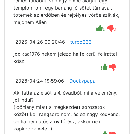
rémes fabábút, van egy pince alagút, egy
templomrom, egy barlang jó sötét tárnával,
totemek az erdőben és rejtélyes vörös sziklák,
majdnem Alien
6
2
2026-04-26 09:20:46 -
turbo333
jocikaa1976 nekem jelezd ha felkerül felirattal
köszi
2026-04-24 19:59:06 -
Dockypapa
Aki látta az elsőt a 4. évadból, mi a vélemény,
jól indul?
(időhiány miatt a megkezdett sorozatok
között kell rangsorolnom, és ez nagy kedvenc,
de ha nem ütős a nyitórész, akkor nem
kapkodok vele...)