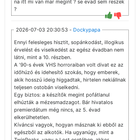
na itt mi van mar megint ? se evad sem reszek
?
2026-07-03 20:30:53 -
Dockypapa
Ennyi felesleges hisztit, sopánkodást, illogikus
érvelést és viselkedést az egész évadban nem
látni, mint a 10. részben.
A '90-s évek VHS horroraiban volt divat ez az
időhúzó és idehesítő szokás, hogy emberek,
akik hosszú ideig higgadtak, hirtelen nekiállnak
teljesen ostobán viselkedni.
Egy biztos: a készítők megint pofátlanul
elhúzták a mézesmadzagot. Bár hivatalos
premierdátum még nincs, az 5. évad
elkerülhetetlen.
Kíváncsi vagyok, hogyan másznak ki ebből az
egészből az alkotók. Ha ugyanúgy, mint a
TwinPeaks, vagy a Lost esetében, akkor