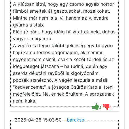
A Kiútban látni, hogy egy csomó egyéb horror
filmből emeltek át gesztusokat, mozaikokat.
Mintha már nem is a IV., hanem az V. évadra
gyúrna a stáb.
Eléggé bánt, hogy idáig hülyítettek vele, dühös
vagyok magamra.
A végére: a legirritálóbb jelenség egy bogyori
hajú kamu terhes bőgőmajom, aki semmi
egyebet nem csinál, csak a kezét tördeli és az
idegbeteget játszaná – ha tudná, de én egy
szerda délutáni revüből is kigolyóznám,
pocsék színésznő. A végén leszúrja a másik
"kedvencemet", a jóságos Csűrös Karola itteni
megfelelőjét. Na, ennek örültem. A sorozatnak
nem, kuka.
4
1
2026-04-26 15:03:50 -
baraksol