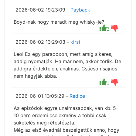
2026-06-02 19:23:09 -
Payback
Boyd-nak hogy maradt még whisky-je?
2
2026-06-02 13:29:03 -
kirst
Leo! Ez egy paradoxon, mert amíg sikeres,
addig nyomatják. Ha már nem, akkor törlik. De
addigra érdektelen, unalmas. Csúcson sajnos
nem hagyják abba.
1
2026-06-01 13:05:29 -
RedIce
Az epizódok egyre unalmasabbak, van kb. 5-
10 perc érdemi cselekmény a többi csak
süketelés meg rétestészta.
Még az első évadnál beszélgettük anno, hogy