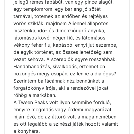
jellegű rémes fabábút, van egy pince alagút,
egy templomrom, egy barlang jó sötét
tárnával, totemek az erdőben és rejtélyes
vörös sziklák, majdnem Aliennel állapotos
hisztérika, idő- és dimenzióugró anyuka,
látomásos kövér néger fiú, és látomásos
vékony fehér fiú, kapásból ennyi jut eszembe,
de egyik történet, az összes lehetőség sem
vezet sehova. A szereplők egyre rosszabbak.
Handabandázás, sivalkodás, értelmetlen
hőzöngés megy csupán, ez lenne a dialógus?
Szerintem balfácánnak néz bennünket a
forgatókönyv írója, aki a rendezővel jókat
röhög a markában.
A Tween Peaks volt ilyen semmibe forduló,
ennyire megoldás vagy érdemi magyarázat
híján lévő, de az úttörő volt a maga nemében,
és ott legalább a színészi játék hozott valamit
a konyhára.