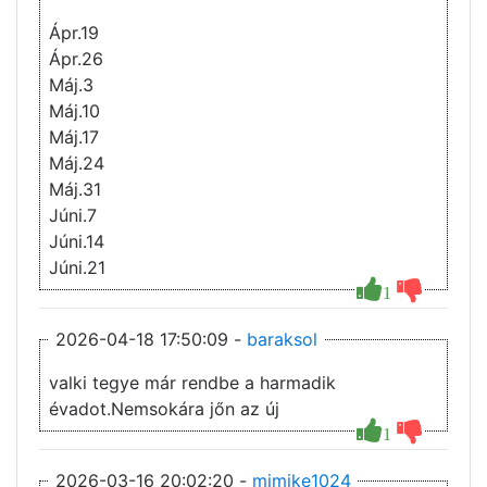
Ápr.19
Ápr.26
Máj.3
Máj.10
Máj.17
Máj.24
Máj.31
Júni.7
Júni.14
Júni.21
1
2026-04-18 17:50:09 -
baraksol
valki tegye már rendbe a harmadik
évadot.Nemsokára jőn az új
1
2026-03-16 20:02:20 -
mimike1024