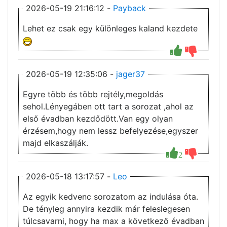
2026-05-19 21:16:12 -
Payback
Lehet ez csak egy különleges kaland kezdete
2026-05-19 12:35:06 -
jager37
Egyre több és több rejtély,megoldás
sehol.Lényegáben ott tart a sorozat ,ahol az
első évadban kezdődött.Van egy olyan
érzésem,hogy nem lessz befelyezése,egyszer
majd elkaszálják.
2
2026-05-18 13:17:57 -
Leo
Az egyik kedvenc sorozatom az indulása óta.
De tényleg annyira kezdik már feleslegesen
túlcsavarni, hogy ha max a következő évadban