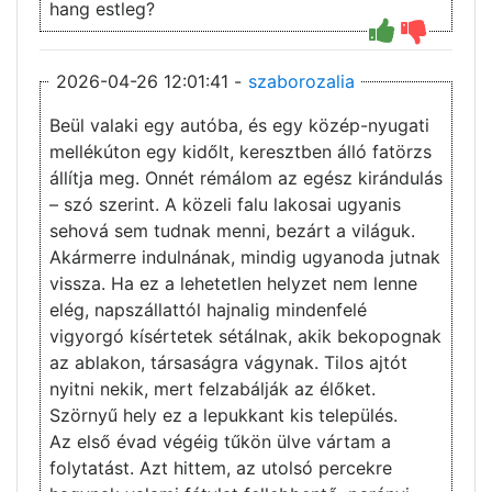
hang estleg?
2026-04-26 12:01:41 -
szaborozalia
Beül valaki egy autóba, és egy közép-nyugati
mellékúton egy kidőlt, keresztben álló fatörzs
állítja meg. Onnét rémálom az egész kirándulás
– szó szerint. A közeli falu lakosai ugyanis
sehová sem tudnak menni, bezárt a világuk.
Akármerre indulnának, mindig ugyanoda jutnak
vissza. Ha ez a lehetetlen helyzet nem lenne
elég, napszállattól hajnalig mindenfelé
vigyorgó kísértetek sétálnak, akik bekopognak
az ablakon, társaságra vágynak. Tilos ajtót
nyitni nekik, mert felzabálják az élőket.
Szörnyű hely ez a lepukkant kis település.
Az első évad végéig tűkön ülve vártam a
folytatást. Azt hittem, az utolsó percekre