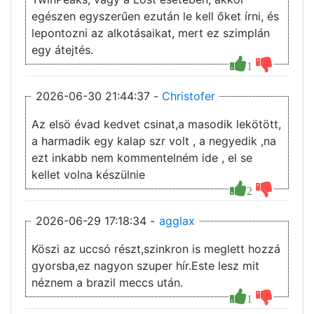
egészen egyszerűen ezután le kell őket írni, és
lepontozni az alkotásaikat, mert ez szimplán
egy átejtés.
1
2026-06-30 21:44:37 -
Christofer
Az elsö évad kedvet csinat,a masodik lekötött,
a harmadik egy kalap szr volt , a negyedik ,na
ezt inkabb nem kommentelném ide , el se
kellet volna készülnie
2
2026-06-29 17:18:34 -
agglax
Köszi az uccsó részt,szinkron is meglett hozzá
gyorsba,ez nagyon szuper hír.Este lesz mit
néznem a brazil meccs után.
1