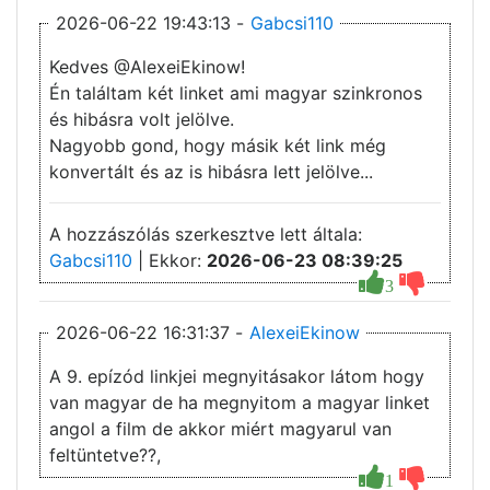
2026-06-22 19:43:13 -
Gabcsi110
Kedves @AlexeiEkinow!
Én találtam két linket ami magyar szinkronos
és hibásra volt jelölve.
Nagyobb gond, hogy másik két link még
konvertált és az is hibásra lett jelölve...
A hozzászólás szerkesztve lett általa:
Gabcsi110
| Ekkor:
2026-06-23 08:39:25
3
2026-06-22 16:31:37 -
AlexeiEkinow
A 9. epízód linkjei megnyitásakor látom hogy
van magyar de ha megnyitom a magyar linket
angol a film de akkor miért magyarul van
feltüntetve??,
1