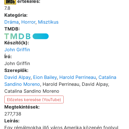
értékelés:
7.8
Kategória:
Dráma
,
Horror
,
Misztikus
TMDB:
Készítő(k):
John Griffin
Író:
John Griffin
Szereplők:
David Alpay
,
Eion Bailey
,
Harold Perrineau
,
Catalina
Sandino Moreno
, Harold Perrineau, David Alpay,
Catalina Sandino Moreno
Előzetes keresése (YouTube)
Megtekintések:
277,738
Leírás:
Egy rémálmokba illő város Amerika közepén foglyul