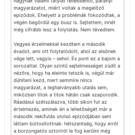
hagynak valami fátylat fellebbentő, parányi
magyarázatot, miért voltak a megelőző
epizódok. Ehelyett a problémák fokozódtak, a
végén begördül egy busz is. Sejtettem, innét
még cifrább lesz a folytatás. Nem tévedtem.
Vegyes érzelmekkel kezdtem a második
évadot, ami ott folytatódott, ahol az elsőnek
vége lett, vagyis – sehol. És pont ez a bajom a
sorozattal. Olyan szintű sejtelmességet zúdít a
nézőre, hogy ha eleinte tetszik is, végül már
dühíteni kezd, mert semmire nincs
magyarázat, a leghalványabb utalás sem,
miközben titok a titok hátán csak szaporodik.
Ráadásul szétszálazva, több síkon fut az
értelmezés, aminek én a lehetőségét már a
második nekifutás utolsó epizódjában sem
láttam biztosítottnak: hétszentség, hogy erről
a borzongatós sztoriról le fog kerülni még