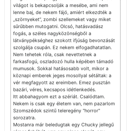
világot is bekapcsolják a mesébe, ami nem
lenne baj, de nekem fájó, amiért elkezdték a
„szörnyeket”, zombi szellemeket vagy miket
sűrűbben mutogatni. Olcsó, hatásvadász
fogás, a széles nagyközönségből a
látványpékséghez szokott ifjúság bevonzását
szolgálja csupán. Ez nekem elfogadhatatlan.
Nem tehetek róla, csak nevettetnek a
farkasfogú, oszladozó hulla képében támadó
mumusok. Sokkal hatásosabb volt, mikor a
köznapi emberek jeges mosollyal sétáltak: a
vér megfagyott az ereimben. Emez pusztán
bazári, véres, kecsapos idétlenkedés.
Itt abbahagyom ezt a szériát. Csalódtam.
Nekem is csak egy életem van, nem pazarlom
Szomszédok szintű teleregény "horror"
sorozatra.
Mostanra már beledugtak egy Chucky jellegű