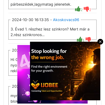
párbeszédek,lagymatag jelenetek.
2
2
2024-10-30 16:13:35 -
Akoskovacs96
3. Évad 1. részhez lesz szinkron? Mert már a
2.rész szinkronos...
1
×
2024-10-26 09:28:28 -
Marko1
Hi Guys ha nem akarsz 10000 szer reklámot
nyomkodni használjátok a brave bármijen
reklámot blokol ingyen na csá
3
2
2024-10-20 13:21:11 -
Fortresscomm
myron - nem értem! Én semmilyen plusz
blokkolót nem használok. Három-négy,