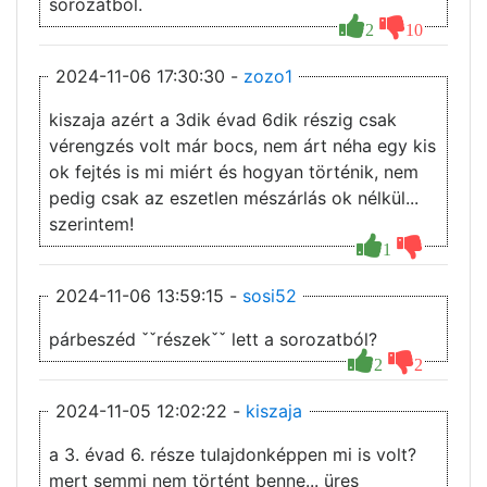
sorozatból.
2
10
2024-11-06 17:30:30 -
zozo1
kiszaja azért a 3dik évad 6dik részig csak
vérengzés volt már bocs, nem árt néha egy kis
ok fejtés is mi miért és hogyan történik, nem
pedig csak az eszetlen mészárlás ok nélkül...
szerintem!
1
2024-11-06 13:59:15 -
sosi52
párbeszéd ˇˇrészekˇˇ lett a sorozatból?
2
2
2024-11-05 12:02:22 -
kiszaja
a 3. évad 6. része tulajdonképpen mi is volt?
mert semmi nem történt benne... üres