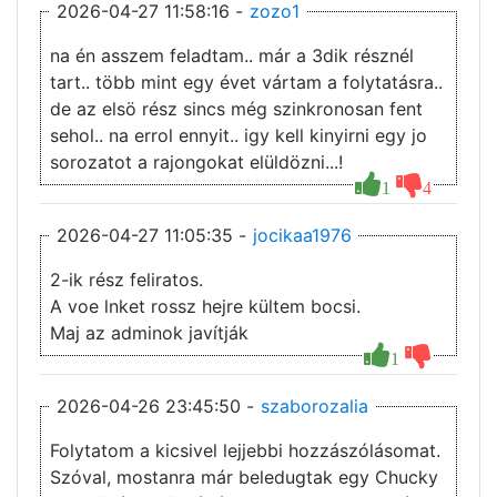
2026-04-27 11:58:16 -
zozo1
na én asszem feladtam.. már a 3dik résznél
tart.. több mint egy évet vártam a folytatásra..
de az elsö rész sincs még szinkronosan fent
sehol.. na errol ennyit.. igy kell kinyirni egy jo
sorozatot a rajongokat elüldözni...!
1
4
2026-04-27 11:05:35 -
jocikaa1976
2-ik rész feliratos.
A voe lnket rossz hejre kültem bocsi.
Maj az adminok javítják
1
2026-04-26 23:45:50 -
szaborozalia
Folytatom a kicsivel lejjebbi hozzászólásomat.
Szóval, mostanra már beledugtak egy Chucky