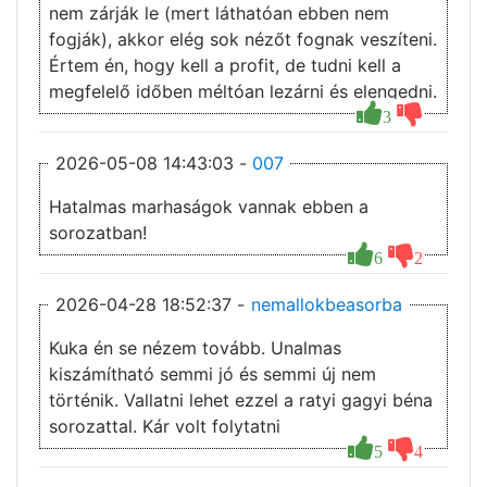
nem zárják le (mert láthatóan ebben nem
fogják), akkor elég sok nézőt fognak veszíteni.
Értem én, hogy kell a profit, de tudni kell a
megfelelő időben méltóan lezárni és elengedni.
3
2026-05-08 14:43:03 -
007
Hatalmas marhaságok vannak ebben a
sorozatban!
6
2
2026-04-28 18:52:37 -
nemallokbeasorba
Kuka én se nézem tovább. Unalmas
kiszámítható semmi jó és semmi új nem
történik. Vallatni lehet ezzel a ratyi gagyi béna
sorozattal. Kár volt folytatni
5
4