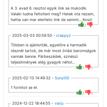
A 3. evad 6. resztol egyik link se mukodik.
Valaki tudna feltolteni meg? Hetek ota nezem,
hatha van mar elerheto link de semmi... Koszi
2
2025-03-03 00:56:50 -
crappyz
Többen is ajánlották, egyelőre a harmadik
résznél tartok, de már most óriási baromságok
vannak benne. Párbeszédek, szinészi
teljesitmények elég gyagyik néhol...
1
5
2025-02-13 14:49:32 -
Sunyi00
1 forintot se ér.
2
6
2024-12-22 18:44:55 -
varju