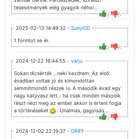
vannak benne. Párbeszédek, szinészi
teljesitmények elég gyagyik néhol...
1
5
2025-02-13 14:49:32 -
Sunyi00
1 forintot se ér.
2
6
2024-12-22 18:44:55 -
varju
Sokan dicsérték ,..neki kezdtem. Az első
évadban voltak jó és kimondottan
semmitmondó részek is. A második évad egy
nagy katyvasz lett... ha csak minden második
részt nézi meg az ember akkor is érteni fogja
a történéseket
. Unalmas, gagyiság...
1
7
2024-12-02 22:19:37 -
GRIFF