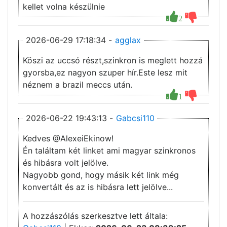
kellet volna készülnie
2
2026-06-29 17:18:34 -
agglax
Köszi az uccsó részt,szinkron is meglett hozzá
gyorsba,ez nagyon szuper hír.Este lesz mit
néznem a brazil meccs után.
1
2026-06-22 19:43:13 -
Gabcsi110
Kedves @AlexeiEkinow!
Én találtam két linket ami magyar szinkronos
és hibásra volt jelölve.
Nagyobb gond, hogy másik két link még
konvertált és az is hibásra lett jelölve...
A hozzászólás szerkesztve lett általa: