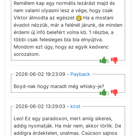
Remélem kap egy normális lezárást majd és
nem valami olyasmi lesz a vége, hogy csak
Viktor álmodta az egészet
Ha a mostani
évadot nézzük, már a felénél járunk, de minden
érdemi új infó belefért volna kb. 1 részbe, a
többi csak felesleges bla bla elnyújtva.
Mondom ezt úgy, hogy az egyik kedvenc
sorozatom.
6
2026-06-02 19:23:09 -
Payback
Boyd-nak hogy maradt még whisky-je?
2
2026-06-02 13:29:03 -
kirst
Leo! Ez egy paradoxon, mert amíg sikeres,
addig nyomatják. Ha már nem, akkor törlik. De
addigra érdektelen, unalmas. Csúcson sajnos