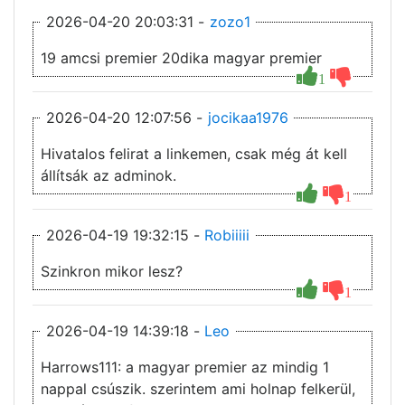
2026-04-20 20:03:31 -
zozo1
19 amcsi premier 20dika magyar premier
1
2026-04-20 12:07:56 -
jocikaa1976
Hivatalos felirat a linkemen, csak még át kell
állítsák az adminok.
1
2026-04-19 19:32:15 -
Robiiiii
Szinkron mikor lesz?
1
2026-04-19 14:39:18 -
Leo
Harrows111: a magyar premier az mindig 1
nappal csúszik. szerintem ami holnap felkerül,