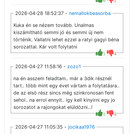
6
2
2026-04-28 18:52:37 -
nemallokbeasorba
Kuka én se nézem tovább. Unalmas
kiszámítható semmi jó és semmi új nem
történik. Vallatni lehet ezzel a ratyi gagyi béna
sorozattal. Kár volt folytatni
5
4
2026-04-27 11:58:16 -
zozo1
na én asszem feladtam.. már a 3dik résznél
tart.. több mint egy évet vártam a folytatásra..
de az elsö rész sincs még szinkronosan fent
sehol.. na errol ennyit.. igy kell kinyirni egy jo
sorozatot a rajongokat elüldözni...!
1
4
2026-04-27 11:05:35 -
jocikaa1976