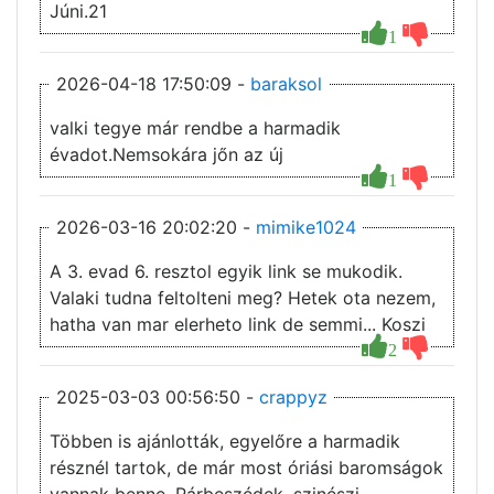
Júni.21
1
2026-04-18 17:50:09 -
baraksol
valki tegye már rendbe a harmadik
évadot.Nemsokára jőn az új
1
2026-03-16 20:02:20 -
mimike1024
A 3. evad 6. resztol egyik link se mukodik.
Valaki tudna feltolteni meg? Hetek ota nezem,
hatha van mar elerheto link de semmi... Koszi
2
2025-03-03 00:56:50 -
crappyz
Többen is ajánlották, egyelőre a harmadik
résznél tartok, de már most óriási baromságok