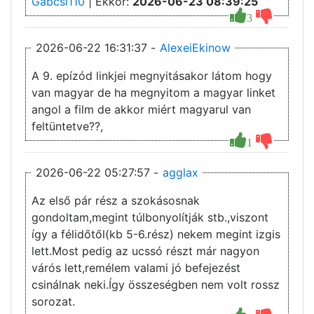
Gabcsi110
| Ekkor:
2026-06-23 08:39:25
3
2026-06-22 16:31:37 -
AlexeiEkinow
A 9. epízód linkjei megnyitásakor látom hogy
van magyar de ha megnyitom a magyar linket
angol a film de akkor miért magyarul van
feltüntetve??,
1
2026-06-22 05:27:57 -
agglax
Az első pár rész a szokásosnak
gondoltam,megint túlbonyolítják stb.,viszont
így a félidőtől(kb 5-6.rész) nekem megint izgis
lett.Most pedig az ucssó részt már nagyon
várós lett,remélem valami jó befejezést
csinálnak neki.Így összeségben nem volt rossz
sorozat.