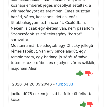
köznapi emberek jeges mosollyal sétáltak: a
vér megfagyott az ereimben. Emez pusztán
bazári, véres, kecsapos idétlenkedés.
Itt abbahagyom ezt a szériát. Csalódtam.
Nekem is csak egy életem van, nem pazarlom
Szomszédok szintű teleregény "horror"
sorozatra.
Mostanra már beledugtak egy Chucky jellegű
rémes fabábút, van egy pince alagút, egy
templomrom, egy barlang jó sötét tárnával,
totemek az erdőben és rejtélyes vörös sziklák,
majdnem Alien
6
2
2026-04-26 09:20:46 -
turbo333
jocikaa1976 nekem jelezd ha felkerül felirattal
köszi