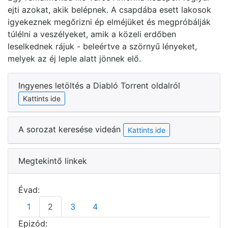
ejti azokat, akik belépnek. A csapdába esett lakosok
igyekeznek megőrizni ép elméjüket és megpróbálják
túlélni a veszélyeket, amik a közeli erdőben
leselkednek rájuk - beleértve a szörnyű lényeket,
melyek az éj leple alatt jönnek elő.
Ingyenes letöltés a Diabló Torrent oldalról
Kattints ide
A sorozat keresése videán
Kattints ide
Megtekintő linkek
Évad:
1
2
3
4
Epizód: