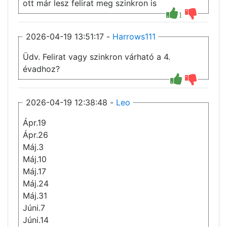
ott már lesz felirat meg szinkron is
1
2026-04-19 13:51:17 -
Harrows111
Üdv. Felirat vagy szinkron várható a 4.
évadhoz?
2026-04-19 12:38:48 -
Leo
Ápr.19
Ápr.26
Máj.3
Máj.10
Máj.17
Máj.24
Máj.31
Júni.7
Júni.14