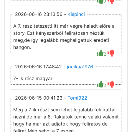
2
2026-06-16 23:13:56 -
Kispinci
A 7. rész tetszett! Itt már végre haladt előre a
story. Ezt kényszerből feliratosan néztük
meg,de így legalább meghallgattuk eredeti
hangon.
2
2026-06-16 17:48:42 -
jocikaa1976
7- ik rész magyar
2
2026-06-15 00:41:23 -
Tomi922
Még a 7 ik részt sem lehet legalabb feklirattal
nezni de mar a 8. Rakjatok tenne valaki valamit
hogy ha mar azt adjatok hogy feliratos de
felirat Meg sehol a 7 esben