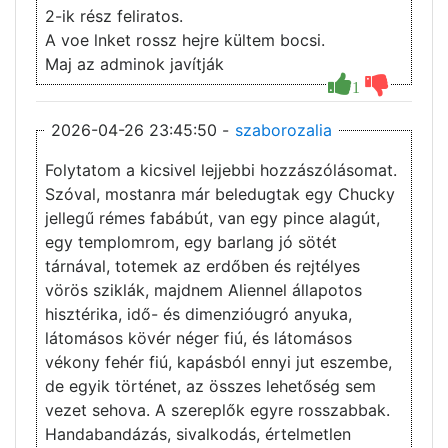
2-ik rész feliratos.
A voe lnket rossz hejre kültem bocsi.
Maj az adminok javítják
1
2026-04-26 23:45:50 -
szaborozalia
Folytatom a kicsivel lejjebbi hozzászólásomat.
Szóval, mostanra már beledugtak egy Chucky
jellegű rémes fabábút, van egy pince alagút,
egy templomrom, egy barlang jó sötét
tárnával, totemek az erdőben és rejtélyes
vörös sziklák, majdnem Aliennel állapotos
hisztérika, idő- és dimenzióugró anyuka,
látomásos kövér néger fiú, és látomásos
vékony fehér fiú, kapásból ennyi jut eszembe,
de egyik történet, az összes lehetőség sem
vezet sehova. A szereplők egyre rosszabbak.
Handabandázás, sivalkodás, értelmetlen