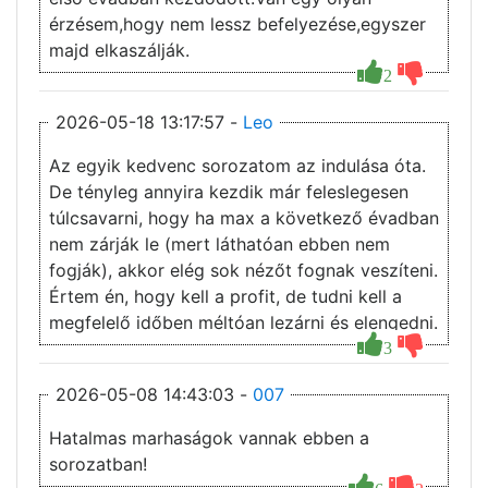
érzésem,hogy nem lessz befelyezése,egyszer
majd elkaszálják.
2
2026-05-18 13:17:57 -
Leo
Az egyik kedvenc sorozatom az indulása óta.
De tényleg annyira kezdik már feleslegesen
túlcsavarni, hogy ha max a következő évadban
nem zárják le (mert láthatóan ebben nem
fogják), akkor elég sok nézőt fognak veszíteni.
Értem én, hogy kell a profit, de tudni kell a
megfelelő időben méltóan lezárni és elengedni.
3
2026-05-08 14:43:03 -
007
Hatalmas marhaságok vannak ebben a
sorozatban!