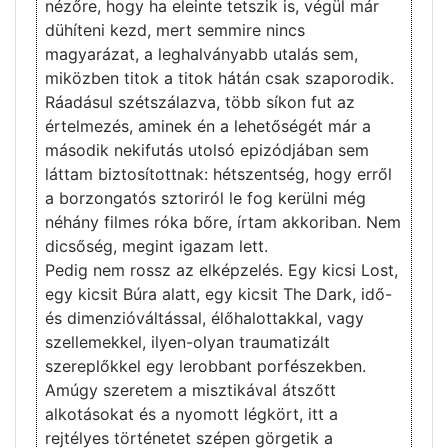
nézőre, hogy ha eleinte tetszik is, végül már
dühíteni kezd, mert semmire nincs
magyarázat, a leghalványabb utalás sem,
miközben titok a titok hátán csak szaporodik.
Ráadásul szétszálazva, több síkon fut az
értelmezés, aminek én a lehetőségét már a
második nekifutás utolsó epizódjában sem
láttam biztosítottnak: hétszentség, hogy erről
a borzongatós sztoriról le fog kerülni még
néhány filmes róka bőre, írtam akkoriban. Nem
dicsőség, megint igazam lett.
Pedig nem rossz az elképzelés. Egy kicsi Lost,
egy kicsit Búra alatt, egy kicsit The Dark, idő-
és dimenzióváltással, élőhalottakkal, vagy
szellemekkel, ilyen-olyan traumatizált
szereplőkkel egy lerobbant porfészekben.
Amúgy szeretem a misztikával átszőtt
alkotásokat és a nyomott légkört, itt a
rejtélyes történetet szépen görgetik a