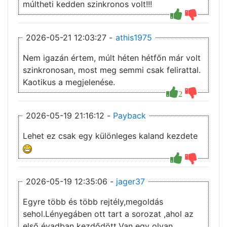
múltheti kedden szinkronos volt!!!
2026-05-21 12:03:27 -
athis1975
Nem igazán értem, múlt héten hétfőn már volt
szinkronosan, most meg semmi csak felirattal.
Kaotikus a megjelenése.
2
2026-05-19 21:16:12 -
Payback
Lehet ez csak egy különleges kaland kezdete
2026-05-19 12:35:06 -
jager37
Egyre több és több rejtély,megoldás
sehol.Lényegáben ott tart a sorozat ,ahol az
első évadban kezdődött.Van egy olyan