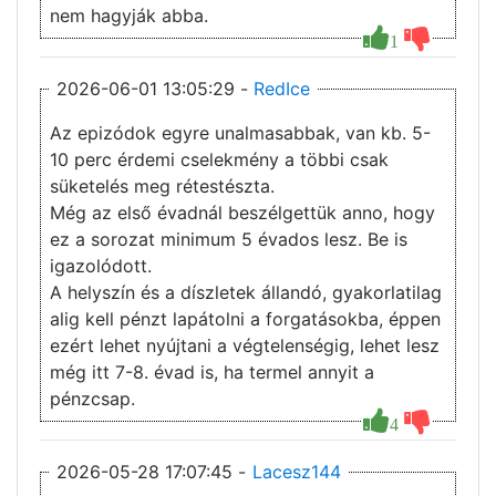
nem hagyják abba.
1
2026-06-01 13:05:29 -
RedIce
Az epizódok egyre unalmasabbak, van kb. 5-
10 perc érdemi cselekmény a többi csak
süketelés meg rétestészta.
Még az első évadnál beszélgettük anno, hogy
ez a sorozat minimum 5 évados lesz. Be is
igazolódott.
A helyszín és a díszletek állandó, gyakorlatilag
alig kell pénzt lapátolni a forgatásokba, éppen
ezért lehet nyújtani a végtelenségig, lehet lesz
még itt 7-8. évad is, ha termel annyit a
pénzcsap.
4
2026-05-28 17:07:45 -
Lacesz144