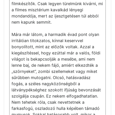
filmkészítők. Csak legyen türelmünk kivárni, mi
a filmes misztérium kavalkád lényegi
mondandója, mert az ijesztgetésen túl abból
nem kapunk semmit.
Mára már látom, a harmadik évad pont olyan
irritálóan titokzatos, kínnal keservvel
bonyolított, mint az előzők voltak. Azzal a
kiegészítéssel, hogy ezúttal már a valós, földi
világot is bekapcsolják a mesébe, ami nem
lenne baj, de nekem fájó, amiért elkezdték a
„szörnyeket”, zombi szellemeket vagy miket
sűrűbben mutogatni. Olcsó, hatásvadász
fogás, a széles nagyközönségből a
látványpékséghez szokott ifjúság bevonzását
szolgálja csupán. Ez nekem elfogadhatatlan.
Nem tehetek róla, csak nevettetnek a
farkasfogú, oszladozó hulla képében támadó
mumusok. Sokkal hatásosabb volt, mikor a