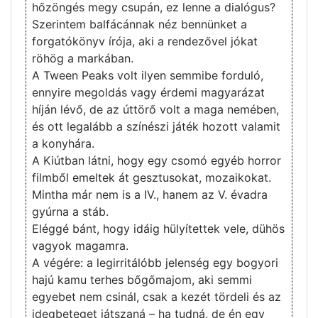
hőzöngés megy csupán, ez lenne a dialógus?
Szerintem balfácánnak néz bennünket a
forgatókönyv írója, aki a rendezővel jókat
röhög a markában.
A Tween Peaks volt ilyen semmibe forduló,
ennyire megoldás vagy érdemi magyarázat
híján lévő, de az úttörő volt a maga nemében,
és ott legalább a színészi játék hozott valamit
a konyhára.
A Kiútban látni, hogy egy csomó egyéb horror
filmből emeltek át gesztusokat, mozaikokat.
Mintha már nem is a IV., hanem az V. évadra
gyúrna a stáb.
Eléggé bánt, hogy idáig hülyítettek vele, dühös
vagyok magamra.
A végére: a legirritálóbb jelenség egy bogyori
hajú kamu terhes bőgőmajom, aki semmi
egyebet nem csinál, csak a kezét tördeli és az
idegbeteget játszaná – ha tudná, de én egy