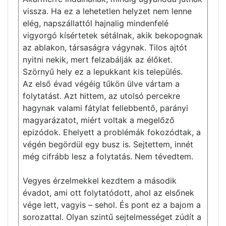
vissza. Ha ez a lehetetlen helyzet nem lenne
elég, napszállattól hajnalig mindenfelé
vigyorgó kísértetek sétálnak, akik bekopognak
az ablakon, társaságra vágynak. Tilos ajtót
nyitni nekik, mert felzabálják az élőket.
Szörnyű hely ez a lepukkant kis település.
Az első évad végéig tűkön ülve vártam a
folytatást. Azt hittem, az utolsó percekre
hagynak valami fátylat fellebbentő, parányi
magyarázatot, miért voltak a megelőző
epizódok. Ehelyett a problémák fokozódtak, a
végén begördül egy busz is. Sejtettem, innét
még cifrább lesz a folytatás. Nem tévedtem.
Vegyes érzelmekkel kezdtem a második
évadot, ami ott folytatódott, ahol az elsőnek
vége lett, vagyis – sehol. És pont ez a bajom a
sorozattal. Olyan szintű sejtelmességet zúdít a