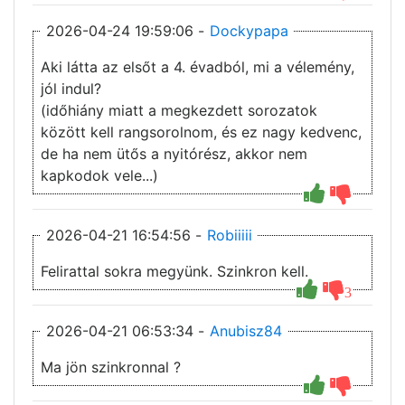
2026-04-24 19:59:06 -
Dockypapa
Aki látta az elsőt a 4. évadból, mi a vélemény,
jól indul?
(időhiány miatt a megkezdett sorozatok
között kell rangsorolnom, és ez nagy kedvenc,
de ha nem ütős a nyitórész, akkor nem
kapkodok vele...)
2026-04-21 16:54:56 -
Robiiiii
Felirattal sokra megyünk. Szinkron kell.
3
2026-04-21 06:53:34 -
Anubisz84
Ma jön szinkronnal ?