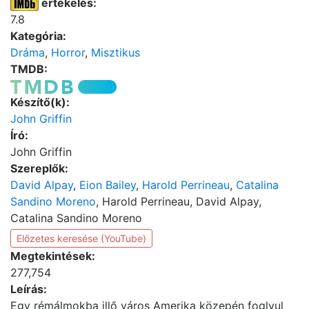
értékelés:
7.8
Kategória:
Dráma
,
Horror
,
Misztikus
TMDB:
Készítő(k):
John Griffin
Író:
John Griffin
Szereplők:
David Alpay
,
Eion Bailey
,
Harold Perrineau
,
Catalina
Sandino Moreno
, Harold Perrineau, David Alpay,
Catalina Sandino Moreno
Előzetes keresése (YouTube)
Megtekintések:
277,754
Leírás:
Egy rémálmokba illő város Amerika közepén foglyul