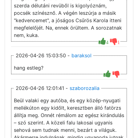
szerda délutáni revüből is kigolyóznám,
pocsék színésznő. A végén leszúrja a másik
"kedvencemet", a jóságos Csűrös Karola itteni
megfelelőjét. Na, ennek örültem. A sorozatnak
nem, kuka.
4
1
2026-04-26 15:03:50 -
baraksol
hang estleg?
2026-04-26 12:01:41 -
szaborozalia
Beül valaki egy autóba, és egy közép-nyugati
mellékúton egy kidőlt, keresztben álló fatörzs
állítja meg. Onnét rémálom az egész kirándulás
– szó szerint. A közeli falu lakosai ugyanis
sehová sem tudnak menni, bezárt a világuk.
Akármerre indulnának, mindig ugyanoda jutnak