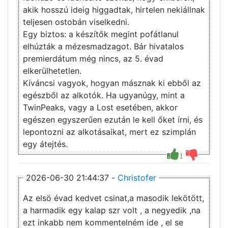
akik hosszú ideig higgadtak, hirtelen nekiállnak
teljesen ostobán viselkedni.
Egy biztos: a készítők megint pofátlanul
elhúzták a mézesmadzagot. Bár hivatalos
premierdátum még nincs, az 5. évad
elkerülhetetlen.
Kíváncsi vagyok, hogyan másznak ki ebből az
egészből az alkotók. Ha ugyanúgy, mint a
TwinPeaks, vagy a Lost esetében, akkor
egészen egyszerűen ezután le kell őket írni, és
lepontozni az alkotásaikat, mert ez szimplán
egy átejtés.
1
2026-06-30 21:44:37 -
Christofer
Az elsö évad kedvet csinat,a masodik lekötött,
a harmadik egy kalap szr volt , a negyedik ,na
ezt inkabb nem kommentelném ide , el se