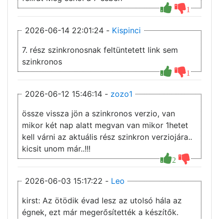
1
2026-06-14 22:01:24 -
Kispinci
7. rész szinkronosnak feltüntetett link sem
szinkronos
1
2026-06-12 15:46:14 -
zozo1
össze vissza jön a szinkronos verzio, van
mikor két nap alatt megvan van mikor 1hetet
kell várni az aktuális rész szinkron verziojára..
kicsit unom már..!!!
2
2026-06-03 15:17:22 -
Leo
kirst: Az ötödik évad lesz az utolsó hála az
égnek, ezt már megerősítették a készítők.