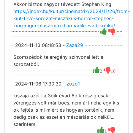
Akkor biztos nagyot tévedett Stephen King:
https://index.hu/kultur/cinematrix/2024/11/26/from-
kiut-teve-sorozat-misztikus-horror-stephen-
king-mgm-plusz-max-harmadik-evad-kritika/
2024-11-13 08:18:53 -
Zaza29
Szomszédok teleregény színvonal lett a
sorozatból.
2
10
2024-11-06 17:30:30 -
zozo1
kiszaja azért a 3dik évad 6dik részig csak
vérengzés volt már bocs, nem árt néha egy kis
ok fejtés is mi miért és hogyan történik, nem
pedig csak az eszetlen mészárlás ok nélkül...
szerintem!
1