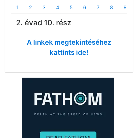
1
2
3
4
5
6
7
8
9
2. évad 10. rész
A linkek megtekintéséhez
kattints ide!