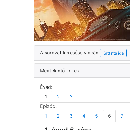
A sorozat keresése videán
Kattints ide
Megtekintő linkek
Évad:
1
2
3
Epizód:
1
2
3
4
5
6
7