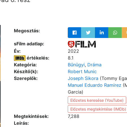
Megosztás:
sFilm adatlap:
Év:
2022
értékelés:
8.1
Kategória:
Bűnügyi
,
Dráma
Készítő(k):
Robert Munic
Szereplők:
Joseph Sikora
(Tommy Ega
Manuel Eduardo Ramirez
(M
Garcia)
Előzetes keresése (YouTube)
Előzetes megtekintése (IMDb)
Megtekintések:
7,288
Leírás: