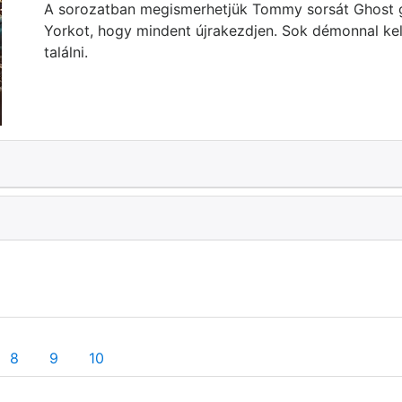
A sorozatban megismerhetjük Tommy sorsát Ghost g
Yorkot, hogy mindent újrakezdjen. Sok démonnal kel
találni.
8
9
10