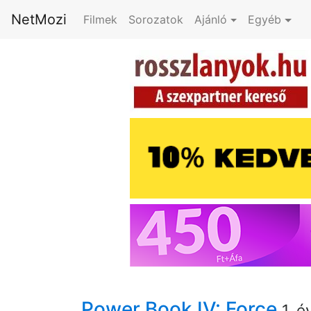
NetMozi
Filmek
Sorozatok
Ajánló
Egyéb
Power Book IV: Force
1. é