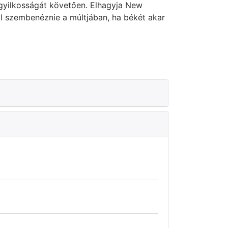
yilkosságát követően. Elhagyja New
l szembenéznie a múltjában, ha békét akar