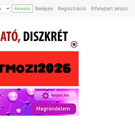
Belépés
Regisztráció
Elfelejtett jelszó
Keresés