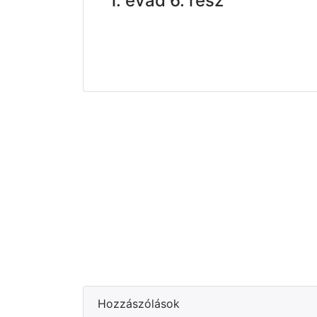
1. évad 6. rész
Hozzászólások