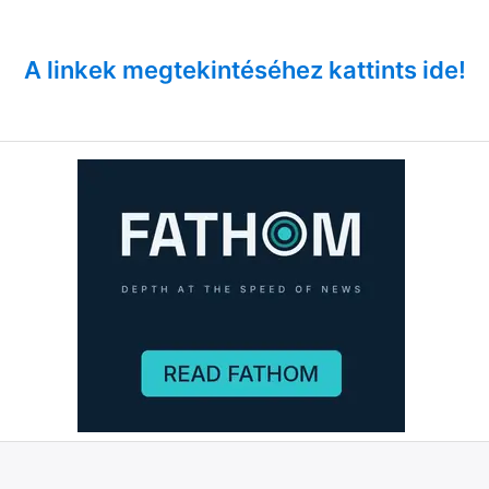
A linkek megtekintéséhez kattints ide!