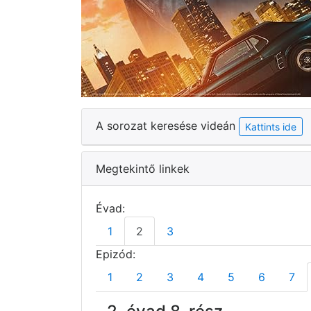
A sorozat keresése videán
Kattints ide
Megtekintő linkek
Évad:
1
2
3
Epizód:
1
2
3
4
5
6
7