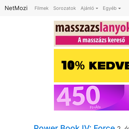
NetMozi
Filmek
Sorozatok
Ajánló
Egyéb
Power Book IV: Force
2. é