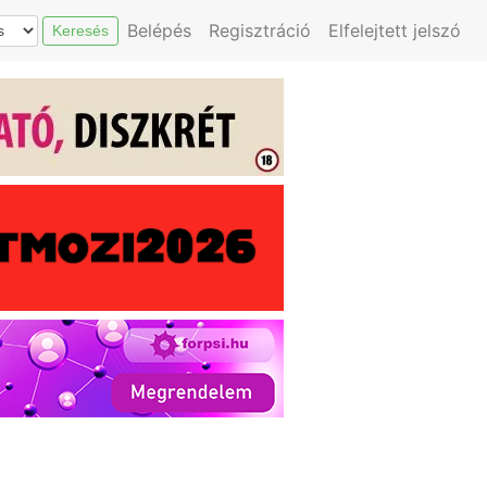
Belépés
Regisztráció
Elfelejtett jelszó
Keresés