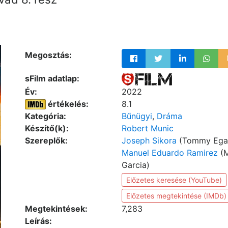
Megosztás:
sFilm adatlap:
Év:
2022
értékelés:
8.1
Kategória:
Bűnügyi
,
Dráma
Készítő(k):
Robert Munic
Szereplők:
Joseph Sikora
(Tommy Ega
Manuel Eduardo Ramirez
(M
Garcia)
Előzetes keresése (YouTube)
Előzetes megtekintése (IMDb)
Megtekintések:
7,283
Leírás: