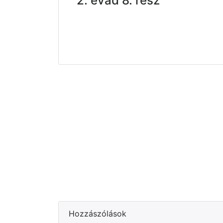
2. évad 8. rész
Hozzászólások