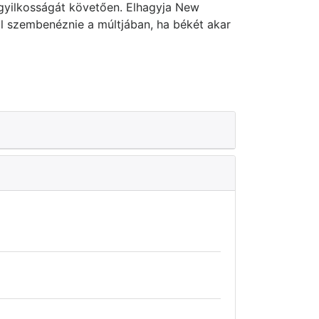
yilkosságát követően. Elhagyja New
l szembenéznie a múltjában, ha békét akar