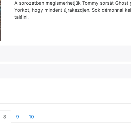
A sorozatban megismerhetjük Tommy sorsát Ghost g
Yorkot, hogy mindent újrakezdjen. Sok démonnal kel
találni.
8
9
10