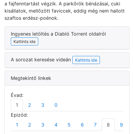
a fajfenntartást végzik. A parkőrök bénázásai, cuki
kisállatok, mellőzött faviccek, eddig még nem hallott
szaftos erdész-poénok.
Ingyenes letöltés a Diabló Torrent oldalról
Kattints ide
A sorozat keresése videán
Kattints ide
Megtekintő linkek
Évad:
1
2
3
0
Epizód:
1
2
3
4
5
6
7
8
9