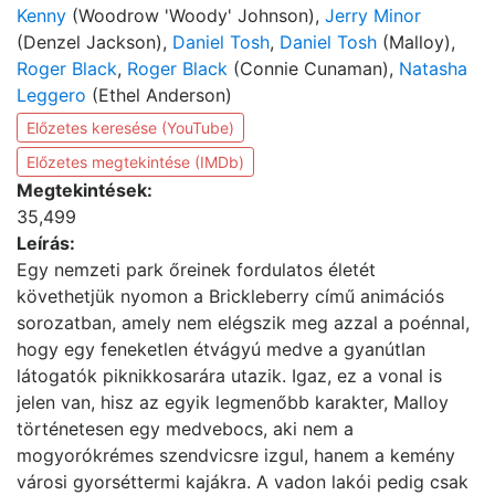
Kenny
(Woodrow 'Woody' Johnson),
Jerry Minor
(Denzel Jackson),
Daniel Tosh
,
Daniel Tosh
(Malloy),
Roger Black
,
Roger Black
(Connie Cunaman),
Natasha
Leggero
(Ethel Anderson)
Előzetes keresése (YouTube)
Előzetes megtekintése (IMDb)
Megtekintések:
35,499
Leírás:
Egy nemzeti park őreinek fordulatos életét
követhetjük nyomon a Brickleberry című animációs
sorozatban, amely nem elégszik meg azzal a poénnal,
hogy egy feneketlen étvágyú medve a gyanútlan
látogatók piknikkosarára utazik. Igaz, ez a vonal is
jelen van, hisz az egyik legmenőbb karakter, Malloy
történetesen egy medvebocs, aki nem a
mogyorókrémes szendvicsre izgul, hanem a kemény
városi gyorséttermi kajákra. A vadon lakói pedig csak