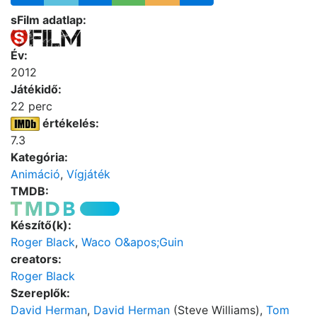
sFilm adatlap:
Év:
2012
Játékidő:
22 perc
értékelés:
7.3
Kategória:
Animáció
,
Vígjáték
TMDB:
Készítő(k):
Roger Black
,
Waco O&apos;Guin
creators:
Roger Black
Szereplők:
David Herman
,
David Herman
(Steve Williams),
Tom