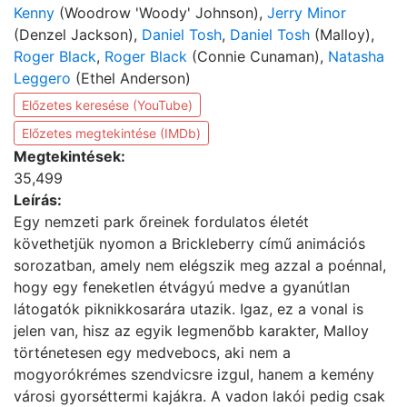
Kenny
(Woodrow 'Woody' Johnson),
Jerry Minor
(Denzel Jackson),
Daniel Tosh
,
Daniel Tosh
(Malloy),
Roger Black
,
Roger Black
(Connie Cunaman),
Natasha
Leggero
(Ethel Anderson)
Előzetes keresése (YouTube)
Előzetes megtekintése (IMDb)
Megtekintések:
35,499
Leírás:
Egy nemzeti park őreinek fordulatos életét
követhetjük nyomon a Brickleberry című animációs
sorozatban, amely nem elégszik meg azzal a poénnal,
hogy egy feneketlen étvágyú medve a gyanútlan
látogatók piknikkosarára utazik. Igaz, ez a vonal is
jelen van, hisz az egyik legmenőbb karakter, Malloy
történetesen egy medvebocs, aki nem a
mogyorókrémes szendvicsre izgul, hanem a kemény
városi gyorséttermi kajákra. A vadon lakói pedig csak