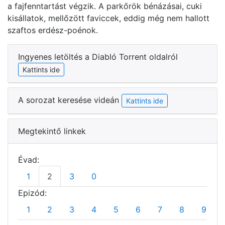
a fajfenntartást végzik. A parkőrök bénázásai, cuki
kisállatok, mellőzött faviccek, eddig még nem hallott
szaftos erdész-poénok.
Ingyenes letöltés a Diabló Torrent oldalról
Kattints ide
A sorozat keresése videán
Kattints ide
Megtekintő linkek
Évad:
1
2
3
0
Epizód:
1
2
3
4
5
6
7
8
9