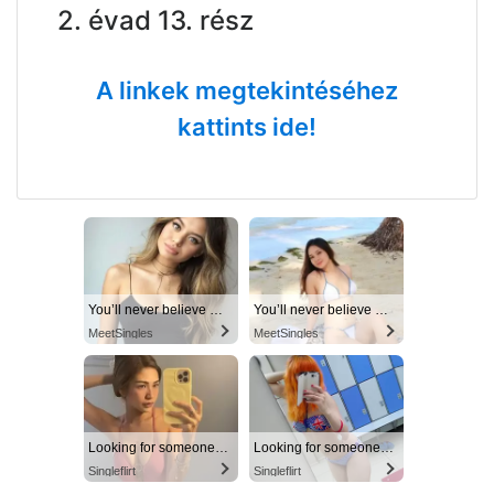
2. évad 13. rész
A linkek megtekintéséhez
kattints ide!
You’ll never believe why I moved to… Columbus
You’ll never believe why I moved to… Columbus
MeetSingles
MeetSingles
Looking for someone in Columbus today
Looking for someone in Columbus today
Singleflirt
Singleflirt