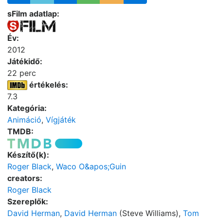
sFilm adatlap:
Év:
2012
Játékidő:
22 perc
értékelés:
7.3
Kategória:
Animáció
,
Vígjáték
TMDB:
Készítő(k):
Roger Black
,
Waco O&apos;Guin
creators:
Roger Black
Szereplők:
David Herman
,
David Herman
(Steve Williams),
Tom