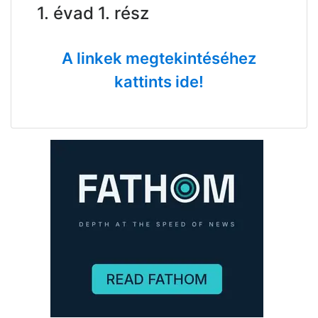
1. évad 1. rész
A linkek megtekintéséhez
kattints ide!