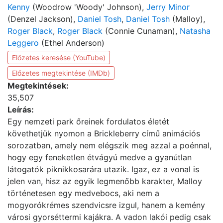
Kenny
(Woodrow 'Woody' Johnson),
Jerry Minor
(Denzel Jackson),
Daniel Tosh
,
Daniel Tosh
(Malloy),
Roger Black
,
Roger Black
(Connie Cunaman),
Natasha
Leggero
(Ethel Anderson)
Előzetes keresése (YouTube)
Előzetes megtekintése (IMDb)
Megtekintések:
35,507
Leírás:
Egy nemzeti park őreinek fordulatos életét
követhetjük nyomon a Brickleberry című animációs
sorozatban, amely nem elégszik meg azzal a poénnal,
hogy egy feneketlen étvágyú medve a gyanútlan
látogatók piknikkosarára utazik. Igaz, ez a vonal is
jelen van, hisz az egyik legmenőbb karakter, Malloy
történetesen egy medvebocs, aki nem a
mogyorókrémes szendvicsre izgul, hanem a kemény
városi gyorséttermi kajákra. A vadon lakói pedig csak