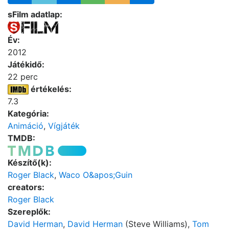
sFilm adatlap:
Év:
2012
Játékidő:
22 perc
értékelés:
7.3
Kategória:
Animáció
,
Vígjáték
TMDB:
Készítő(k):
Roger Black
,
Waco O&apos;Guin
creators:
Roger Black
Szereplők:
David Herman
,
David Herman
(Steve Williams),
Tom