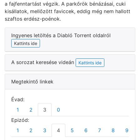
a fajfenntartást végzik. A parkőrök bénázásai, cuki
kisállatok, mellőzött faviccek, eddig még nem hallott
szaftos erdész-poénok.
Ingyenes letöltés a Diabló Torrent oldalról
Kattints ide
A sorozat keresése videán
Kattints ide
Megtekintő linkek
Évad:
1
2
3
0
Epizód:
1
2
3
4
5
6
7
8
9