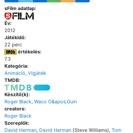
sFilm adatlap:
Év:
2012
Játékidő:
22 perc
értékelés:
7.3
Kategória:
Animáció
,
Vígjáték
TMDB:
Készítő(k):
Roger Black
,
Waco O&apos;Guin
creators:
Roger Black
Szereplők:
David Herman
,
David Herman
(Steve Williams),
Tom