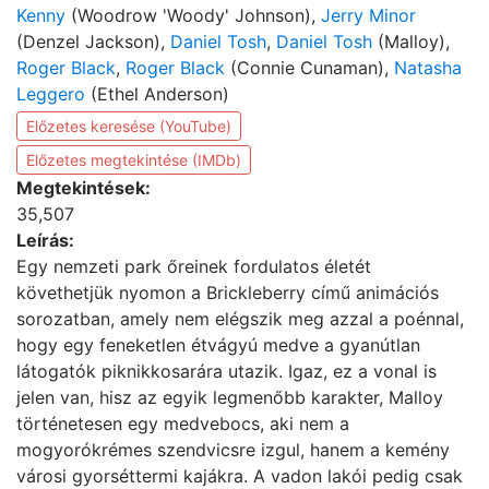
Kenny
(Woodrow 'Woody' Johnson),
Jerry Minor
(Denzel Jackson),
Daniel Tosh
,
Daniel Tosh
(Malloy),
Roger Black
,
Roger Black
(Connie Cunaman),
Natasha
Leggero
(Ethel Anderson)
Előzetes keresése (YouTube)
Előzetes megtekintése (IMDb)
Megtekintések:
35,507
Leírás:
Egy nemzeti park őreinek fordulatos életét
követhetjük nyomon a Brickleberry című animációs
sorozatban, amely nem elégszik meg azzal a poénnal,
hogy egy feneketlen étvágyú medve a gyanútlan
látogatók piknikkosarára utazik. Igaz, ez a vonal is
jelen van, hisz az egyik legmenőbb karakter, Malloy
történetesen egy medvebocs, aki nem a
mogyorókrémes szendvicsre izgul, hanem a kemény
városi gyorséttermi kajákra. A vadon lakói pedig csak