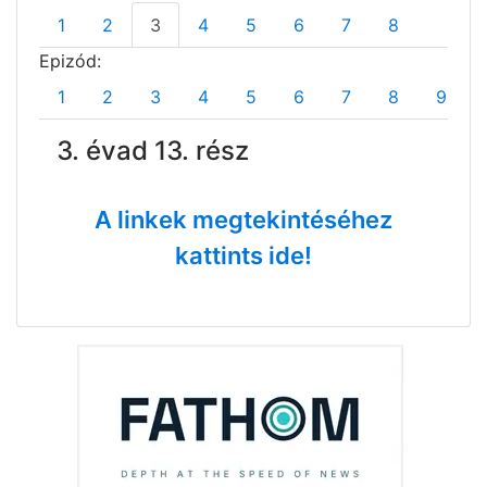
1
2
3
4
5
6
7
8
Epizód:
1
2
3
4
5
6
7
8
9
3. évad 13. rész
A linkek megtekintéséhez
kattints ide!