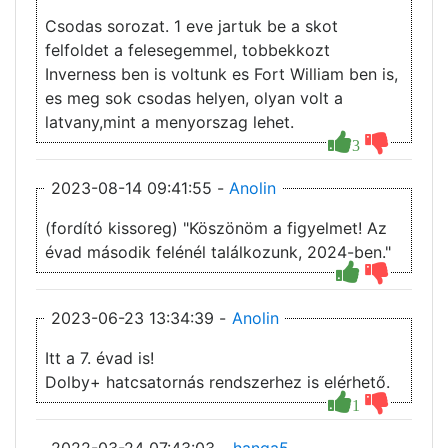
Csodas sorozat. 1 eve jartuk be a skot
felfoldet a felesegemmel, tobbekkozt
Inverness ben is voltunk es Fort William ben is,
es meg sok csodas helyen, olyan volt a
latvany,mint a menyorszag lehet.
3
2023-08-14 09:41:55 -
Anolin
(fordító kissoreg) "Köszönöm a figyelmet! Az
évad második felénél találkozunk, 2024-ben."
2023-06-23 13:34:39 -
Anolin
Itt a 7. évad is!
Dolby+ hatcsatornás rendszerhez is elérhető.
1