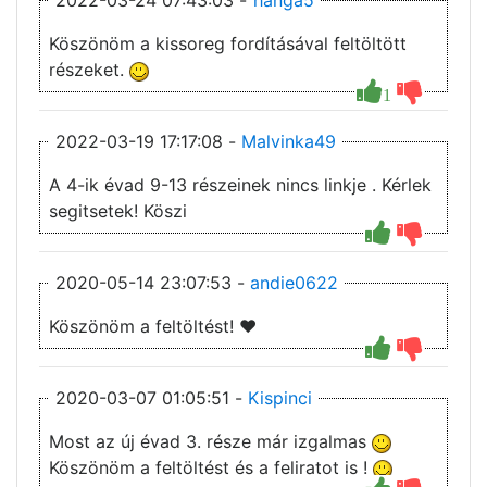
2022-03-24 07:43:03 -
hanga5
Köszönöm a kissoreg fordításával feltöltött
részeket.
1
2022-03-19 17:17:08 -
Malvinka49
A 4-ik évad 9-13 részeinek nincs linkje . Kérlek
segitsetek! Köszi
2020-05-14 23:07:53 -
andie0622
Köszönöm a feltöltést! ♥
2020-03-07 01:05:51 -
Kispinci
Most az új évad 3. része már izgalmas
Köszönöm a feltöltést és a feliratot is !