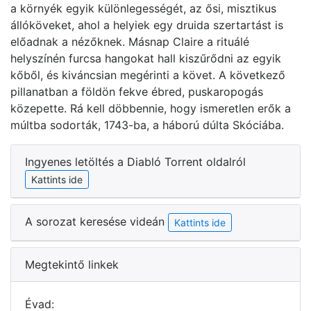
a környék egyik különlegességét, az ősi, misztikus
állóköveket, ahol a helyiek egy druida szertartást is
előadnak a nézőknek. Másnap Claire a rituálé
helyszínén furcsa hangokat hall kiszűrődni az egyik
kőből, és kiváncsian megérinti a követ. A következő
pillanatban a földön fekve ébred, puskaropogás
közepette. Rá kell döbbennie, hogy ismeretlen erők a
múltba sodorták, 1743-ba, a háború dúlta Skóciába.
Ingyenes letöltés a Diabló Torrent oldalról
Kattints ide
A sorozat keresése videán
Kattints ide
Megtekintő linkek
Évad: