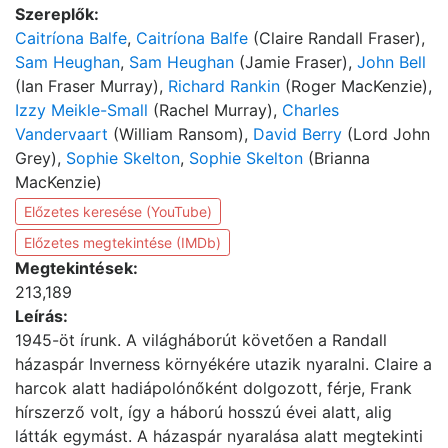
Szereplők:
Caitríona Balfe
,
Caitríona Balfe
(Claire Randall Fraser),
Sam Heughan
,
Sam Heughan
(Jamie Fraser),
John Bell
(Ian Fraser Murray),
Richard Rankin
(Roger MacKenzie),
Izzy Meikle-Small
(Rachel Murray),
Charles
Vandervaart
(William Ransom),
David Berry
(Lord John
Grey),
Sophie Skelton
,
Sophie Skelton
(Brianna
MacKenzie)
Előzetes keresése (YouTube)
Előzetes megtekintése (IMDb)
Megtekintések:
213,189
Leírás:
1945-öt írunk. A világháborút követően a Randall
házaspár Inverness környékére utazik nyaralni. Claire a
harcok alatt hadiápolónőként dolgozott, férje, Frank
hírszerző volt, így a háború hosszú évei alatt, alig
látták egymást. A házaspár nyaralása alatt megtekinti