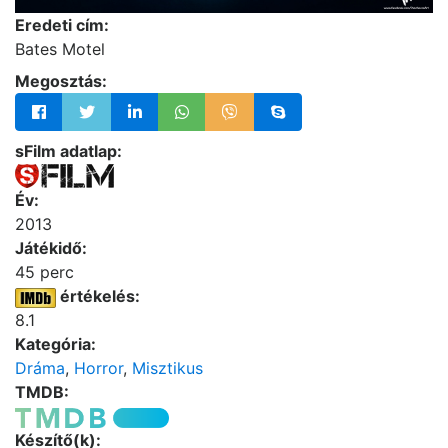
Eredeti cím:
Bates Motel
Megosztás:
sFilm adatlap:
Év:
2013
Játékidő:
45 perc
értékelés:
8.1
Kategória:
Dráma
,
Horror
,
Misztikus
TMDB:
Készítő(k):