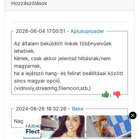
Hozzászólások
2026-06-04 17:00:51 -
Aplusuploader
Az általam beküldött linkek többnyelvűek
lehetnek.
Kérlek, csak akkor jelentsd hibásnak/nem
magyarnak,
ha a lejátszó hang- és felirat beállításai között
sincs magyar opció.
(vidmoly,streamhg,filemoon,stb.)
1
2024-08-26 18:32:26 -
Beke
×
Nagyon tetszett!!!!!!!!!!!10/8