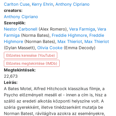
Carlton Cuse
,
Kerry Ehrin
,
Anthony Cipriano
creators:
Anthony Cipriano
Szereplők:
Nestor Carbonell
(Alex Romero),
Vera Farmiga
,
Vera
Farmiga
(Norma Bates),
Freddie Highmore
,
Freddie
Highmore
(Norman Bates),
Max Thieriot
,
Max Thieriot
(Dylan Massett),
Olivia Cooke
(Emma Decody)
Előzetes keresése (YouTube)
Előzetes megtekintése (IMDb)
Megtekintések:
22,673
Leírás:
A Bates Motel, Alfred Hitchcock klasszikus filmje, a
Psycho előzményeit meséli el - innen a cím is, hisz a
szálló az eredeti alkotás központi helyszíne volt. A
széria gyerekként, illetve tinédzserként mutatja be
Norman Batest, rávilágítva azokra az eseményekre,