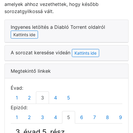
amelyek ahhoz vezethettek, hogy később
sorozatgyilkossá vált.
Ingyenes letöltés a Diabló Torrent oldalról
Kattints ide
A sorozat keresése videán
Kattints ide
Megtekintő linkek
Évad:
1
2
3
4
5
Epizód:
1
2
3
4
5
6
7
8
9
3. évad 5. rész